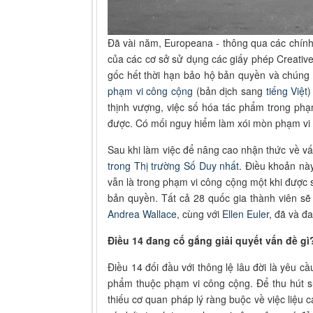
Đã vài năm, Europeana - thông qua các chính 
của các cơ sở sử dụng các giấy phép Creativ
gốc hết thời hạn bảo hộ bản quyền và chúng
phạm vi công cộng
(
bản dịch sang
tiếng Việt
)
thịnh vượng, việc số hóa tác phẩm trong phạ
được. Có mối nguy hiểm làm xói mòn phạm vi 
Sau khi làm việc để nâng cao nhận thức về v
trong Thị trường Số Duy nhất
. Điều khoản nà
vẫn là trong phạm vi công cộng một khi được 
bản quyền. Tất cả 28 quốc gia thành viên sẽ 
Andrea Wallace
, cùng với
Ellen Euler
, đã và đ
Điều 14 đang cố gắng giải quyết vấn đề gì
Điều 14 đối đầu với thông lệ lâu đời là yêu 
phẩm thuộc phạm vi công cộng. Để thu hút sự
thiếu cơ quan pháp lý ràng buộc về việc liệu