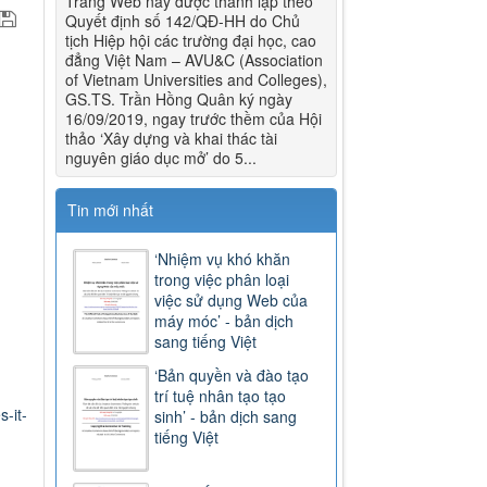
Trang Web này được thành lập theo
Quyết định số 142/QĐ-HH do Chủ
tịch Hiệp hội các trường đại học, cao
đẳng Việt Nam – AVU&C (Association
of Vietnam Universities and Colleges),
GS.TS. Trần Hồng Quân ký ngày
16/09/2019, ngay trước thềm của Hội
thảo ‘Xây dựng và khai thác tài
nguyên giáo dục mở’ do 5...
Tin mới nhất
‘Nhiệm vụ khó khăn
trong việc phân loại
việc sử dụng Web của
máy móc’ - bản dịch
sang tiếng Việt
‘Bản quyền và đào tạo
trí tuệ nhân tạo tạo
-it-
sinh’ - bản dịch sang
tiếng Việt