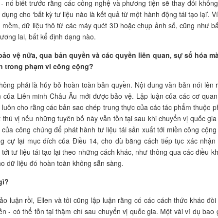
- nó biết trước rằng các công nghệ và phương tiện sẽ thay đổi không
ụng cho ‘bất kỳ tư liệu nào là kết quả từ một hành động tái tạo lại’. Ví
n mềm, dữ liệu thô từ các máy quét 3D hoặc chụp ảnh số, cũng như bấ
ương lai, bất kể định dạng nào.
bảo vệ nữa, qua bản quyền và các quyền liên quan, sự số hóa m
ìn trong phạm vi công cộng?
không phải là hủy bỏ hoàn toàn bản quyền. Nội dung văn bản nói lên 
n của Liên minh Châu Âu mới được bảo vệ. Lập luận của các cơ quan
a luôn cho rằng các bản sao chép trung thực của các tác phẩm thuộc 
thú vị nếu những tuyên bố này vẫn tồn tại sau khi chuyển vị quốc gia
ọi của công chúng để phát hành tư liệu tái sản xuất tới miền công cộng
ng cự lại mục đích của Điều 14, cho dù bằng cách tiếp tục xác nhận
ới tư liệu tái tạo lại theo những cách khác, như thông qua các điều k
o dữ liệu đó hoàn toàn không sẵn sàng.
gì?
luận rồi, Ellen và tôi cũng lập luận rằng có các cách thức khác đòi
 - có thể tồn tại thậm chí sau chuyển vị quốc gia. Một vài ví dụ bao