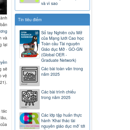
và vì sao
hành
Tin tiêu điểm
 bản
ương
Sổ tay Nghiên cứu Mở
h và
của Mạng lưới Cao học
Toàn cầu Tài nguyên
 lại
Giáo dục Mở - GO-GN
(Global OER -
Graduate Network)
uyền
Các bài toàn văn trong
g sẽ
năm 2025
o vệ
21).
Các bài trình chiếu
trong năm 2025
 tác
Các lớp tập huấn thực
lâu,
hành ‘Khai thác tài
 của
nguyên giáo dục mở’ tới