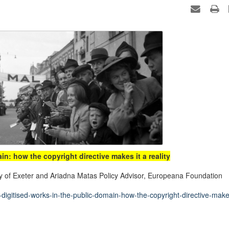
n: how the copyright directive makes it a reality
ty of Exeter and Ariadna Matas Policy Advisor, Europeana Foundation
digitised-works-in-the-public-domain-how-the-copyright-directive-makes