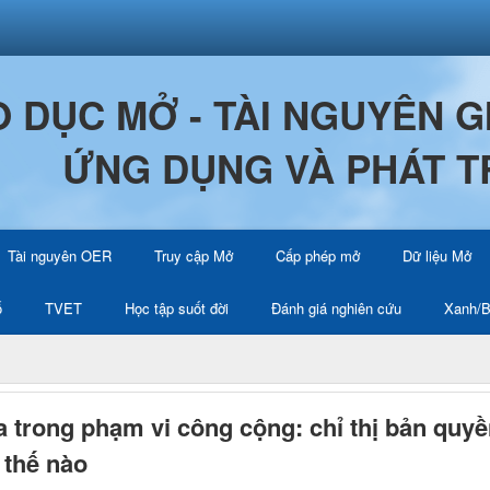
O DỤC MỞ - TÀI NGUYÊN 
ỨNG DỤNG VÀ PHÁT T
Tài nguyên OER
Truy cập Mở
Cấp phép mở
Dữ liệu Mở
ố
TVET
Học tập suốt đời
Đánh giá nghiên cứu
Xanh/B
 trong phạm vi công cộng: chỉ thị bản quy
 thế nào