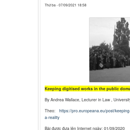
Thứ ba - 07/09/2021 18:58
Keeping digitised works in the public domai
By Andrea Wallace, Lecturer in Law , Universi
Theo:
https://pro.europeana.eu/post/keeping-
a-reality
Bài được đưa lên Internet ngày:
01/09/2020