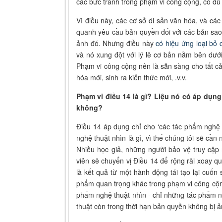
các bức tranh trong phạm vi công cộng, có đ
Vì điều này, các cơ sở di sản văn hóa, và c
quanh yêu cầu bản quyền đối với các bản sao
ảnh đó. Nhưng điều này
có hiệu ứng loại bỏ
và nó xung đột với lý lẽ cơ bản nằm bên dư
Phạm vi công cộng nên là sẵn sàng cho tất cả
hóa mới, sinh ra kiến thức mới, .v.v.
Phạm vi điều 14 là gì? Liệu nó có áp dụn
không?
Điều 14 áp dụng chỉ cho ‘các tác phẩm nghệ 
nghệ thuật nhìn là gì, vì thế chúng tôi sẽ cần
Nhiều học giả, những người bảo vệ truy cập
viên sẽ chuyển vị Điều 14 để rộng rãi xoay q
là kết quả từ một hành động tái tạo lại cuốn
phẩm quan trọng khác trong phạm vi công cộ
phẩm nghệ thuật nhìn - chỉ những tác phẩm n
thuật còn trong thời hạn bản quyền không bị 