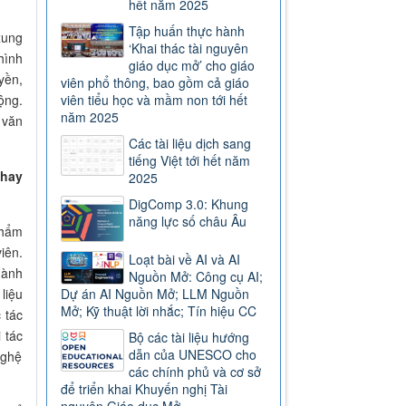
hết năm 2025
Tập huấn thực hành
xung
‘Khai thác tài nguyên
hình
giáo dục mở’ cho giáo
yền,
viên phổ thông, bao gồm cả giáo
ộng.
viên tiểu học và mầm non tới hết
năm 2025
 văn
Các tài liệu dịch sang
tiếng Việt tới hết năm
 hay
2025
DigComp 3.0: Khung
năng lực số châu Âu
phẩm
iên.
Loạt bài về AI và AI
hành
Nguồn Mở: Công cụ AI;
Dự án AI Nguồn Mở; LLM Nguồn
liệu
Mở; Kỹ thuật lời nhắc; Tín hiệu CC
 tác
 tác
Bộ các tài liệu hướng
dẫn của UNESCO cho
nghệ
các chính phủ và cơ sở
để triển khai Khuyến nghị Tài
nguyên Giáo dục Mở