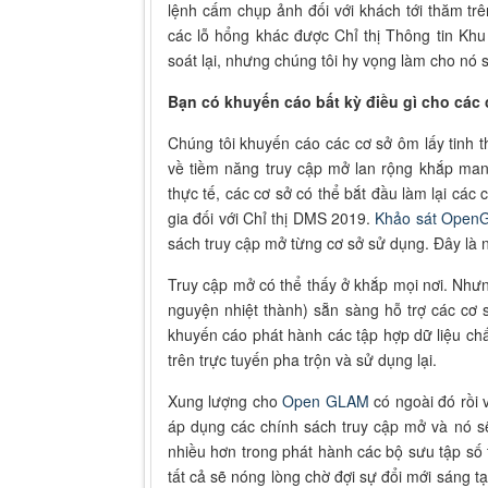
lệnh cấm chụp ảnh đối với khách tới thăm tr
các lỗ hổng khác được Chỉ thị Thông tin Kh
soát lại, nhưng chúng tôi hy vọng làm cho nó
Bạn có khuyến cáo bất kỳ điều gì cho các
Chúng tôi khuyến cáo các cơ sở ôm lấy tinh 
về tiềm năng truy cập mở lan rộng khắp mang 
thực tế, các cơ sở có thể bắt đầu làm lại các 
gia đối với Chỉ thị DMS 2019.
Khảo sát Open
sách truy cập mở từng cơ sở sử dụng. Đây là 
Truy cập mở có thể thấy ở khắp mọi nơi. Nhưn
nguyện nhiệt thành) sẵn sàng hỗ trợ các cơ
khuyến cáo phát hành các tập hợp dữ liệu c
trên trực tuyến pha trộn và sử dụng lại.
Xung lượng cho
Open GLAM
có ngoài đó rồi 
áp dụng các chính sách truy cập mở và nó sẽ
nhiều hơn trong phát hành các bộ sưu tập số t
tất cả sẽ nóng lòng chờ đợi sự đổi mới sáng tạ