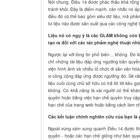
Nói chung, Điều 14 được phác thảo khá rộng 
tránh khỏi. Đây là điểm mạnh, cân nhắc nó áp d
điều đó có thể bao gồm siêu dữ liệu, mã phầ
tư liệu nào được sản xuất qua các công nghệ t
Liệu nó có ngụ ý là các GLAM không còn 
tạo ra đối với các tác phẩm nghệ thuật nh
Ngược lại với lòng tin phổ biến… không. Đó 
chỉ những tài liệu đáp ứng ngưỡng bản quyề
viện hình ảnh và nhiều tổ chức di sản văn hó
vi công cộng đáp ứng được ngưỡng đó. Sẽ rất 
liệu cuối cùng chủ sở hữu có trả lời lời kêu g
không. Có khả năng là vài người có thể khá
quyền hoặc bằng việc hạn chế quyền truy cập t
hạn chế của trang web hoặc bằng cách làm ch
Các kết luận chính nghiên cứu của bạn là 
Ngoài vùng xám xung quanh Điều 14 được thảo 
quyền
- hoặc các hạn chế giống như bản quyền