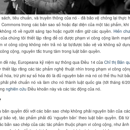
sách, tiêu chuẩn, và truyền thông của nó - đã bảo vệ chống lại thực 
e Commons trong các bản sao số hoặc đại diện của một tác phẩm, khi
 không rõ về người sáng tạo hoặc người nắm giữ các quyền.
Hiến ch
 của chúng tôi thiết lập rằng để có được phạm vi công cộng lành mạn
m vi công cộng không nên trả nó lại bị/được bảo vệ và không sử dụng
công cộng, nguyên tắc trung tâm trong luật bản quyền.
ấn đề này, Europeana kỷ niệm sự thông qua Điều 14 của
Chỉ thị Bản q
y thiết lập rằng các tác phẩm nghệ thuật nhìn trong phạm vi công cộn
số hóa, trừ phi sự số hóa đó là đủ nguyên bản mà nó có thể thu hút bả
phải phê chuẩn nó và làm cho nó thành luật quốc gia (tới tháng 6/20
ang
nghiên cứu
Điều khoản này và các tác động của nó.
?
cầu bản quyền đối với các bản sao chép không phải nguyên bản của các
 bảo vệ, tác phẩm phải đủ ‘nguyên bản’ theo luật bản quyền. Đã từ 
 các bản sao chép của các tác phẩm thuộc phạm vi công cộng, như ảnh