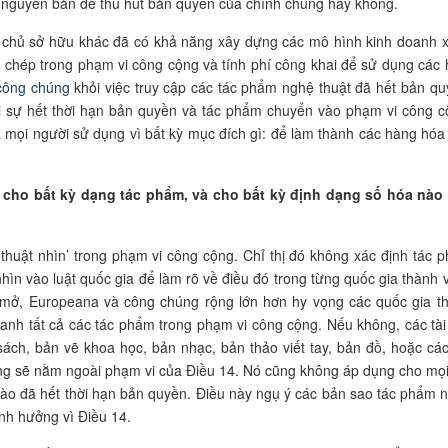
ủ nguyên bản để thu hút bản quyền của chính chúng hay không.
ác chủ sở hữu khác đã có khả năng xây dựng các mô hình kinh doanh 
 chép trong phạm vi công cộng và tính phí công khai để sử dụng các 
 công chúng
khỏi việc truy cập các tác phẩm nghệ thuật đã hết bản qu
ới sự hết thời hạn bản quyền và tác phẩm chuyển vào phạm vi công c
 mọi người sử dụng vì bất kỳ mục đích gì: để làm thành các hàng hóa
g cho bất kỳ dạng tác phẩm, và cho bất kỳ định dạng số hóa nào
thuật nhìn’ trong phạm vi công cộng. Chỉ thị đó không xác định tác 
 nhìn vào luật quốc gia để làm rõ về điều đó trong từng quốc gia thành v
 mở, Europeana và công chúng rộng lớn hơn hy vọng các quốc gia t
uanh tất cả các tác phẩm trong phạm vi công cộng. Nếu không, các tài 
 sách, bản vẽ
khoa học
, bản nhạc, bản thảo viết tay, bản đồ, hoặc các
ng sẽ nằm ngoài phạm vi của Điều 14. Nó cũng không áp dụng cho mọi
ào đã hết thời hạn bản quyền. Điều này ngụ ý các bản sao tác phẩm 
ảnh hưởng vì Điều 14.