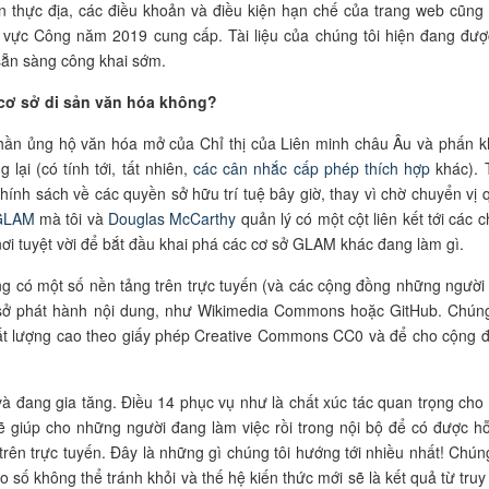
ên thực địa, các điều khoản và điều kiện hạn chế của trang web cũng
u vực Công năm 2019 cung cấp. Tài liệu của chúng tôi hiện đang đượ
 sẵn sàng công khai sớm.
 cơ sở di sản văn hóa không?
thần ủng hộ văn hóa mở của Chỉ thị của Liên minh châu Âu và phấn k
lại (có tính tới, tất nhiên,
các cân nhắc cấp phép thích hợp
khác). 
chính sách về các quyền sở hữu trí tuệ bây giờ, thay vì chờ chuyển vị 
GLAM
mà tôi và
Douglas McCarthy
quản lý có một cột liên kết tới các c
nơi tuyệt vời để bắt đầu khai phá các cơ sở GLAM khác đang làm gì.
g có một số nền tảng trên trực tuyến (và các cộng đồng những người 
 sở phát hành nội dung, như Wikimedia Commons hoặc GitHub. Chúng
hất lượng cao theo giấy phép Creative Commons CC0 và để cho cộng 
và đang gia tăng. Điều 14 phục vụ như là chất xúc tác quan trọng cho 
 giúp cho những người đang làm việc rồi trong nội bộ để có được hỗ
rên trực tuyến. Đây là những gì chúng tôi hướng tới nhiều nhất! Chúng
o số không thể tránh khỏi và thế hệ kiến thức mới sẽ là kết quả từ truy