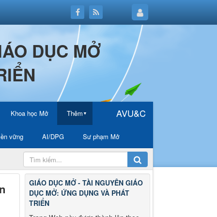
GIÁO DỤC MỞ
RIỂN
AVU&C
Khoa học Mở
Thêm
▼
ền vững
AI/DPG
Sư phạm Mở
GIÁO DỤC MỞ - TÀI NGUYÊN GIÁO
ền
DỤC MỞ: ỨNG DỤNG VÀ PHÁT
TRIỂN