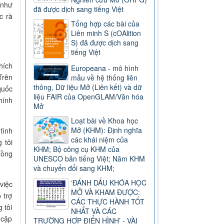
 như
đã được dịch sang tiếng Việt
c rà
Tổng hợp các bài của
Liên minh S (cOAlition
S) đã được dịch sang
tiếng Việt
hích
Europeana - mô hình
Trên
mẫu về hệ thống liên
thông, Dữ liệu Mở (Liên kết) và dữ
quốc
liệu FAIR của OpenGLAM/Văn hóa
hính
Mở
Loạt bài về Khoa học
Mở (KHM): Định nghĩa
tình
các khái niệm của
 tôi
KHM; Bộ công cụ KHM của
đồng
UNESCO bản tiếng Việt; Năm KHM
và chuyển đổi sang KHM;
‘ĐÁNH DẤU KHÓA HỌC
việc
MỞ VÀ KHAM ĐƯỢC:
 trợ
CÁC THỰC HÀNH TỐT
 tôi
NHẤT VÀ CÁC
 cập
TRƯỜNG HỢP ĐIỂN HÌNH’ - VÀI