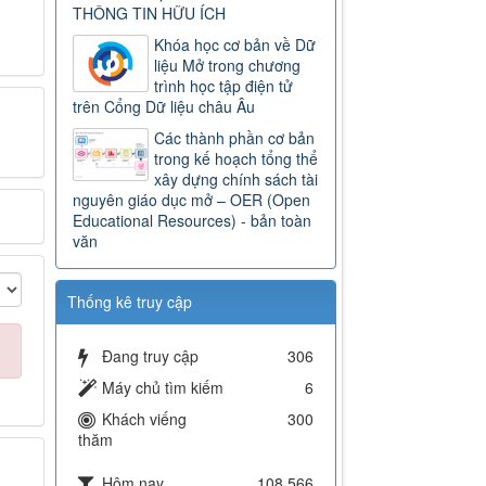
THÔNG TIN HỮU ÍCH
Khóa học cơ bản về Dữ
liệu Mở trong chương
trình học tập điện tử
trên Cổng Dữ liệu châu Âu
Các thành phần cơ bản
trong kế hoạch tổng thể
xây dựng chính sách tài
nguyên giáo dục mở – OER (Open
Educational Resources) - bản toàn
văn
Thống kê truy cập
Đang truy cập
306
Máy chủ tìm kiếm
6
Khách viếng
300
thăm
Hôm nay
108,566