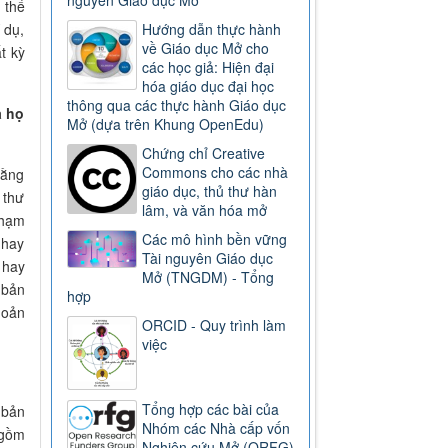
 thể
Hướng dẫn thực hành
 dụ,
về Giáo dục Mở cho
t kỳ
các học giả: Hiện đại
hóa giáo dục đại học
thông qua các thực hành Giáo dục
à họ
Mở (dựa trên Khung OpenEdu)
Chứng chỉ Creative
Commons cho các nhà
rằng
giáo dục, thủ thư hàn
 thư
lâm, và văn hóa mở
phạm
Các mô hình bền vững
 hay
Tài nguyên Giáo dục
 hay
Mở (TNGDM) - Tổng
 bản
hợp
hoản
ORCID - Quy trình làm
việc
Tổng hợp các bài của
 bản
Nhóm các Nhà cấp vốn
 gồm
Nghiên cứu Mở (ORFG)