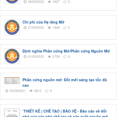
28/09/2022
1627
0
Chi phí của Hạ tầng Mở
27/09/2022
1846
0
Định nghĩa Phần cứng Mở/Phần cứng Nguồn Mở
01/05/2022
2708
0
Phần cứng nguồn mở: Đổi mới sáng tạo tốc độ
cao
30/08/2021
4810
0
‘THIẾT KẾ | CHẾ TẠO | BẢO VỆ - Báo cáo về đối
phó của các nhà chế tạo và sản xuất nguồn mở