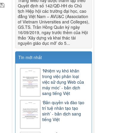
Trang Web này được thành lập theo
Quyết định số 142/QĐ-HH do Chủ
tịch Hiệp hội các trường đại học, cao
đẳng Việt Nam – AVU&C (Association
of Vietnam Universities and Colleges),
GS.TS. Trần Hồng Quân ký ngày
16/09/2019, ngay trước thềm của Hội
thảo ‘Xây dựng và khai thác tài
nguyên giáo dục mở’ do 5...
Tin mới nhất
‘Nhiệm vụ khó khăn
trong việc phân loại
việc sử dụng Web của
máy móc’ - bản dịch
sang tiếng Việt
‘Bản quyền và đào tạo
trí tuệ nhân tạo tạo
sinh’ - bản dịch sang
tiếng Việt