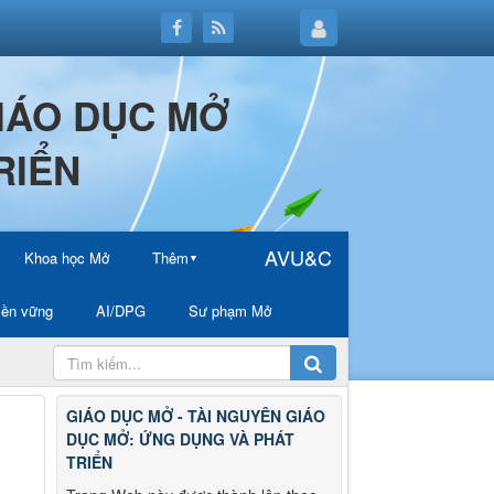
GIÁO DỤC MỞ
RIỂN
AVU&C
Khoa học Mở
Thêm
▼
ền vững
AI/DPG
Sư phạm Mở
GIÁO DỤC MỞ - TÀI NGUYÊN GIÁO
DỤC MỞ: ỨNG DỤNG VÀ PHÁT
TRIỂN