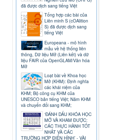
đã được dịch sang tiếng Việt
Tổng hợp các bài của
Liên minh S (cOAlition
S) đã được dịch sang
tiếng Việt
Europeana - mô hình
mẫu về hệ thống liên
thông, Dữ liệu Mở (Liên kết) và dữ
liệu FAIR của OpenGLAM/Văn hóa
Mở
Loạt bài về Khoa học
Mở (KHM): Định nghĩa
các khái niệm của
KHM; Bộ công cụ KHM của
UNESCO bản tiếng Việt; Năm KHM
và chuyển đổi sang KHM;
‘ĐÁNH DẤU KHÓA HỌC
MỞ VÀ KHAM ĐƯỢC:
CÁC THỰC HÀNH TỐT
NHẤT VÀ CÁC
TRƯỜNG HỢP ĐIỂN HÌNH’ - VÀI