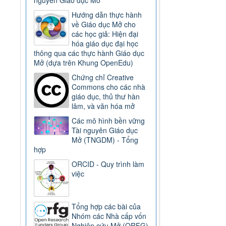
Hướng dẫn thực hành
về Giáo dục Mở cho
các học giả: Hiện đại
hóa giáo dục đại học
thông qua các thực hành Giáo dục
Mở (dựa trên Khung OpenEdu)
Chứng chỉ Creative
Commons cho các nhà
giáo dục, thủ thư hàn
lâm, và văn hóa mở
Các mô hình bền vững
Tài nguyên Giáo dục
Mở (TNGDM) - Tổng
hợp
ORCID - Quy trình làm
việc
Tổng hợp các bài của
Nhóm các Nhà cấp vốn
Nghiên cứu Mở (ORFG)