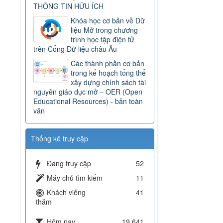
THÔNG TIN HỮU ÍCH
Khóa học cơ bản về Dữ
liệu Mở trong chương
trình học tập điện tử
trên Cổng Dữ liệu châu Âu
Các thành phần cơ bản
trong kế hoạch tổng thể
xây dựng chính sách tài
nguyên giáo dục mở – OER (Open
Educational Resources) - bản toàn
văn
Thống kê truy cập
Đang truy cập
52
Máy chủ tìm kiếm
11
Khách viếng
41
thăm
Hôm nay
19,641