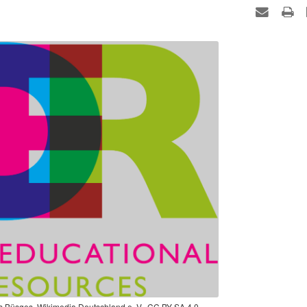
 Büsges, Wikimedia Deutschland e. V., CC BY-SA 4.0