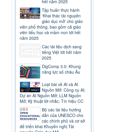
hết năm 2025
Tập huấn thực hành
‘Khai thác tài nguyên
giáo dục mở’ cho giáo
viên phổ thông, bao gồm cả giáo
viên tiểu học và mầm non tới hết
năm 2025
Các tài liệu dịch sang
tiếng Việt tới hết năm
2025
DigComp 3.0: Khung
năng lực số châu Âu
Loạt bài về AI và AI
Nguồn Mở: Công cụ AI;
Dự án AI Nguồn Mở; LLM Nguồn
Mở; Kỹ thuật lời nhắc; Tín hiệu CC
Bộ các tài liệu hướng
dẫn của UNESCO cho
các chính phủ và cơ sở
để triển khai Khuyến nghị Tài
nguyên Giáo dục Mở