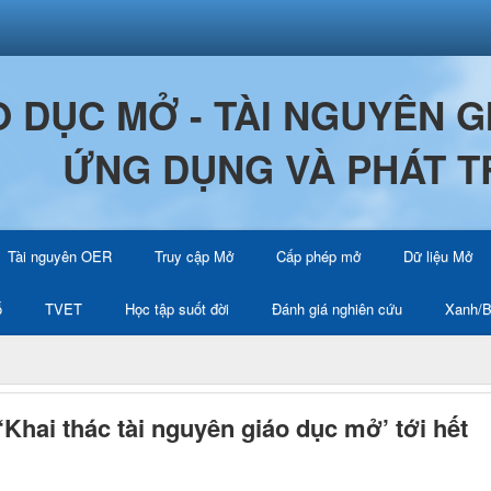
O DỤC MỞ - TÀI NGUYÊN 
ỨNG DỤNG VÀ PHÁT T
Tài nguyên OER
Truy cập Mở
Cấp phép mở
Dữ liệu Mở
ố
TVET
Học tập suốt đời
Đánh giá nghiên cứu
Xanh/B
Khai thác tài nguyên giáo dục mở’ tới hết