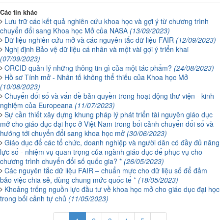
Các tin khác
Lưu trữ các kết quả nghiên cứu khoa học và gợi ý từ chương trình
chuyển đổi sang Khoa học Mở của NASA
(13/09/2023)
Dữ liệu nghiên cứu mở và các nguyên tắc dữ liệu FAIR
(12/09/2023)
Nghị định Bảo vệ dữ liệu cá nhân và một vài gợi ý triển khai
(07/09/2023)
ORCID quản lý những thông tin gì của một tác phẩm?
(24/08/2023)
Hồ sơ Tính mở - Nhân tố không thể thiếu của Khoa học Mở
(10/08/2023)
Chuyển đổi số và vấn đề bản quyền trong hoạt động thư viện - kinh
nghiệm của Europeana
(11/07/2023)
Sự cần thiết xây dựng khung pháp lý phát triển tài nguyên giáo dục
mở cho giáo dục đại học ở Việt Nam trong bối cảnh chuyển đổi số và
hướng tới chuyển đổi sang khoa học mở
(30/06/2023)
Giáo dục để các tổ chức, doanh nghiệp và người dân có đầy đủ năng
lực số - nhiệm vụ quan trọng của ngành giáo dục để phục vụ cho
chương trình chuyển đổi số quốc gia? *
(26/05/2023)
Các nguyên tắc dữ liệu FAIR – chuẩn mực cho dữ liệu số để đảm
bảo việc chia sẻ, dùng chung mức quốc tế *
(18/05/2023)
Khoảng trống nguồn lực đầu tư về khoa học mở cho giáo dục đại học
trong bối cảnh tự chủ
(11/05/2023)