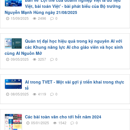
Bàn về 'Lợi thế của doanh nghiệp Việt là dữ liệu
Việt, bài toán Việt' - bài phát biểu của Bộ trưởng
Nguyễn Mạnh Hùng ngày 21/08/2025
15/09/2025
2496
0
Quản trị đại học hiệu quả trong kỷ nguyên AI với
các Khung năng lực AI cho giáo viên và học sinh
cùng AI Nguồn Mở
09/05/2025
3257
0
AI trong TVET - Một vài gợi ý triển khai trong thực
tế
08/05/2025
4119
0
Các bài toàn văn cho tới hết năm 2024
05/01/2025
1542
0