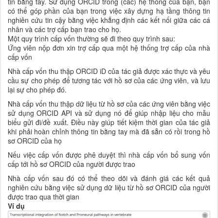
tin bằng tay. Sử dụng ORCID trong (các) hệ thống của bạn, bạn
có thể góp phần của bạn trong việc xây dựng hạ tầng thông tin
nghiên cứu tin cậy bằng việc khẳng định các kết nối giữa các cá
nhân và các trợ cấp bạn trao cho họ.
Một quy trình cấp vốn thường sẽ đi theo quy trình sau:
Ứng viên nộp đơn xin trợ cấp qua một hệ thống trợ cấp của nhà
cấp vốn
Nhà cấp vốn thu thập ORCID iD của tác giả được xác thực và yêu
cầu sự cho phép để tương tác với hồ sơ của các ứng viên, và lưu
lại sự cho phép đó.
Nhà cấp vốn thu thập dữ liệu từ hồ sơ của các ứng viên bằng việc
sử dụng ORCID API và sử dụng nó để giúp nhập liệu cho mẫu
biểu gửi đi/đề xuất. Điều này giúp tiết kiệm thời gian của tác giả
khi phải hoàn chỉnh thông tin bằng tay mà đã sẵn có rồi trong hồ
sơ ORCID của họ
Nếu việc cấp vốn được phê duyệt thì nhà cấp vốn bổ sung vốn
cấp tới hồ sơ ORCID của người được trao
Nhà cấp vốn sau đó có thể theo dõi và đánh giá các kết quả
nghiên cứu bằng việc sử dụng dữ liệu từ hồ sơ ORCID của người
được trao qua thời gian
Ví dụ