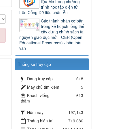
liệu Mở trong chương
trình học tập điện tử
trên Cổng Dữ liệu châu Âu
Các thành phần cơ bản
trong kế hoạch tổng thể
xây dựng chính sách tài
nguyên giáo dục mở – OER (Open
Educational Resources) - bản toàn
văn
Thống kê truy cập
Đang truy cập
618
Máy chủ tìm kiếm
5
Khách viếng
613
thăm
Hôm nay
197,143
Tháng hiện tại
719,686
Tổng lượt truy
16,514,104