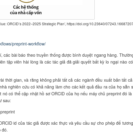
 Value: ORCID’s 2022–2025 Strategic Plan’, https://doi.org/10.23640/07243.1668720
kflows/preprint-workflow/
hí, các bài báo theo truyền thống được bình duyệt ngang hàng. Thường
ên tập viên hài lòng là các tác giả đã giải quyết bất kỳ lo ngại nào có
vài thời gian, và rằng không phải tất cả các ngành đều xuất bản tất cả
c nhà nghiên cứu có khả năng làm cho các kết quả đầu ra của họ sẵn 
lượt nó có thể cập nhật hồ sơ ORCID của họ nếu máy chủ preprint đó là
ư sau:
 preprint
 ORCID id của tác giả được xác thực và yêu cầu sự cho phép để tương
p đó.