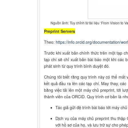
Nguồn ảnh: Tùy chỉnh từ tài liệu ‘From Vision to
Preprint Servers
Theo:
https://info.orcid.org/documentation/wor
Trước khi xuất bản chính thức trên một tạp c
tạp chí sẽ chỉ xuất bản bài báo một khi các bi
phát sinh từ quy trình bình duyệt đó.
Chúng tôi biết rằng quy trình này có thể mất 
kết quả đầu ra lên các tạp chí. May thay, cá
bằng việc tải lên một máy chủ preprint, tới 
thành viên của ORCID. Quy trình cơ bản là nh
Tác giả gửi đệ trình bài báo tới máy chủ
Dịch vụ của máy chủ preprint thu thập
với hồ sơ của họ, và lưu trữ sự cho phé