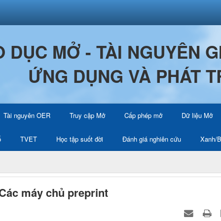
O DỤC MỞ - TÀI NGUYÊN 
ỨNG DỤNG VÀ PHÁT T
Tài nguyên OER
Truy cập Mở
Cấp phép mở
Dữ liệu Mở
ố
TVET
Học tập suốt đời
Đánh giá nghiên cứu
Xanh/B
 Các máy chủ preprint