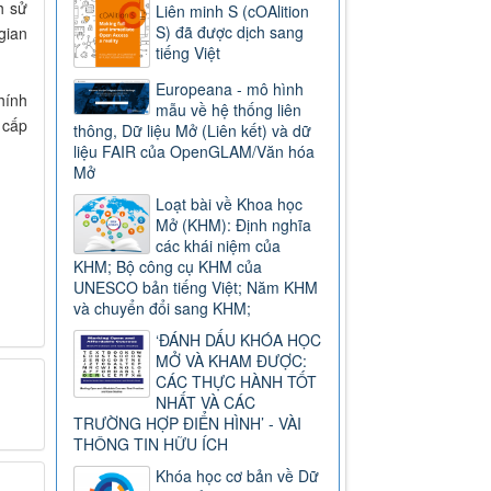
h sử
Liên minh S (cOAlition
S) đã được dịch sang
gian
tiếng Việt
Europeana - mô hình
hính
mẫu về hệ thống liên
 cấp
thông, Dữ liệu Mở (Liên kết) và dữ
liệu FAIR của OpenGLAM/Văn hóa
Mở
Loạt bài về Khoa học
Mở (KHM): Định nghĩa
các khái niệm của
KHM; Bộ công cụ KHM của
UNESCO bản tiếng Việt; Năm KHM
và chuyển đổi sang KHM;
‘ĐÁNH DẤU KHÓA HỌC
MỞ VÀ KHAM ĐƯỢC:
CÁC THỰC HÀNH TỐT
NHẤT VÀ CÁC
TRƯỜNG HỢP ĐIỂN HÌNH’ - VÀI
THÔNG TIN HỮU ÍCH
Khóa học cơ bản về Dữ