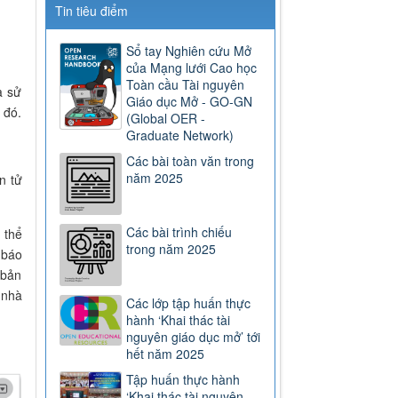
Tin tiêu điểm
Sổ tay Nghiên cứu Mở
của Mạng lưới Cao học
Toàn cầu Tài nguyên
à sử
Giáo dục Mở - GO-GN
 đó.
(Global OER -
Graduate Network)
Các bài toàn văn trong
năm 2025
n tử
Các bài trình chiếu
 thể
trong năm 2025
 báo
 bản
 nhà
Các lớp tập huấn thực
hành ‘Khai thác tài
nguyên giáo dục mở’ tới
hết năm 2025
Tập huấn thực hành
‘Khai thác tài nguyên