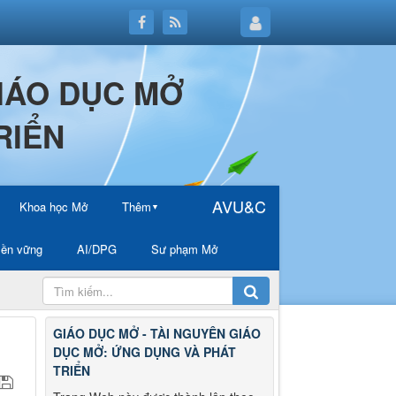
GIÁO DỤC MỞ
RIỂN
AVU&C
Khoa học Mở
Thêm
▼
ền vững
AI/DPG
Sư phạm Mở
GIÁO DỤC MỞ - TÀI NGUYÊN GIÁO
DỤC MỞ: ỨNG DỤNG VÀ PHÁT
TRIỂN