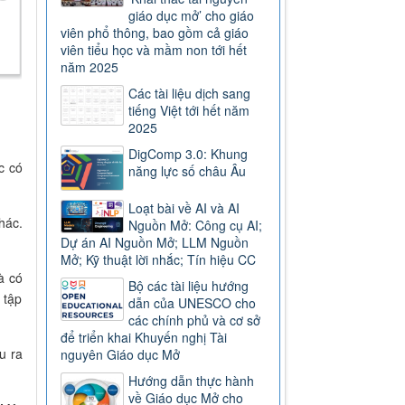
giáo dục mở’ cho giáo
viên phổ thông, bao gồm cả giáo
viên tiểu học và mầm non tới hết
năm 2025
Các tài liệu dịch sang
tiếng Việt tới hết năm
2025
DigComp 3.0: Khung
c có
năng lực số châu Âu
Loạt bài về AI và AI
hác.
Nguồn Mở: Công cụ AI;
Dự án AI Nguồn Mở; LLM Nguồn
Mở; Kỹ thuật lời nhắc; Tín hiệu CC
à có
Bộ các tài liệu hướng
 tập
dẫn của UNESCO cho
các chính phủ và cơ sở
để triển khai Khuyến nghị Tài
u ra
nguyên Giáo dục Mở
Hướng dẫn thực hành
về Giáo dục Mở cho