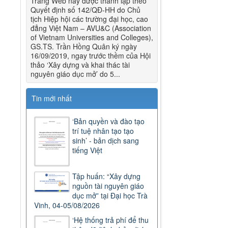
Trang Web này được thành lập theo
Quyết định số 142/QĐ-HH do Chủ
tịch Hiệp hội các trường đại học, cao
đẳng Việt Nam – AVU&C (Association
of Vietnam Universities and Colleges),
GS.TS. Trần Hồng Quân ký ngày
16/09/2019, ngay trước thềm của Hội
thảo ‘Xây dựng và khai thác tài
nguyên giáo dục mở’ do 5...
Tin mới nhất
‘Bản quyền và đào tạo
trí tuệ nhân tạo tạo
sinh’ - bản dịch sang
tiếng Việt
Tập huấn: “Xây dựng
nguồn tài nguyên giáo
dục mở” tại Đại học Trà
Vinh, 04-05/08/2026
‘Hệ thống trả phí để thu