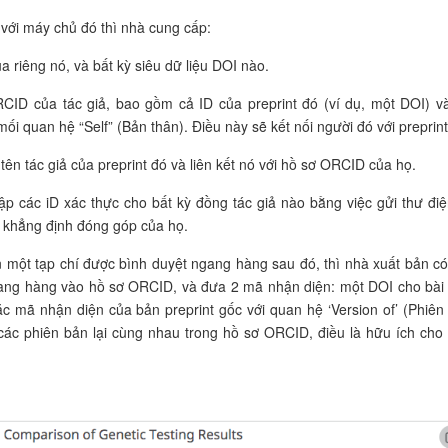
 với máy chủ đó thì nhà cung cấp:
 riêng nó, và bất kỳ siêu dữ liệu DOI nào.
CID của tác giả, bao gồm cả ID của preprint đó (ví dụ, một DOI) v
ối quan hệ “Self” (Bản thân). Điều này sẽ kết nối người đó với preprint
 tên tác giả của preprint đó và liên kết nó với hồ sơ ORCID của họ.
p các iD xác thực cho bất kỳ đồng tác giả nào bằng việc gửi thư điệ
à khẳng định đóng góp của họ.
 một tạp chí được bình duyệt ngang hàng sau đó, thì nhà xuất bản có
ngang hàng vào hồ sơ ORCID, và đưa 2 mã nhận diện: một DOI cho bài
oặc mã nhận diện của bản preprint gốc với quan hệ ‘Version of’ (Phiên
các phiên bản lại cùng nhau trong hồ sơ ORCID, điều là hữu ích cho