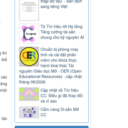
thập dữ liệu’ - bản dịch
sang tiếng Việt
7
Từ Tín hiệu tới Hạ tầng:
Tăng cường tài sản
chung cho kỷ nguyên AI
Chuẩn bị phòng máy
 thì
tính và cài đặt phần
 thể
mềm cho khóa thực
hành khai thác Tài
nguyên Giáo dục Mở - OER (Open
Educational Resources) - cập nhật
 các
tháng 08/2026
sàng
Cập nhật về Tín hiệu
 một
CC: Điều gì đã thay đổi
và vì sao
Cẩm nang Di sản Mở
CC
 tác