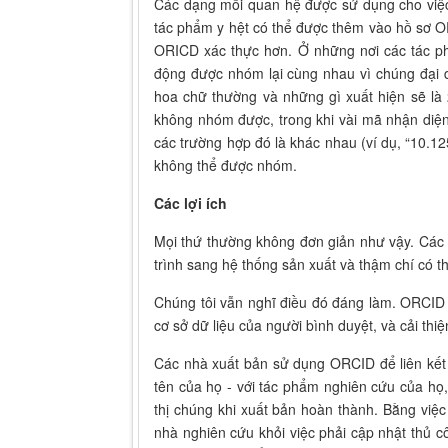
Các dạng mối quan hệ được sử dụng cho việ
tác phẩm y hệt có thể được thêm vào hồ sơ OR
ORICD xác thực hơn. Ở những nơi các tác ph
động được nhóm lại cùng nhau vì chúng đại d
hoa chữ thường và những gì xuất hiện sẽ là
không nhóm được, trong khi vài mã nhận diệ
các trường hợp đó là khác nhau (ví dụ, “10.
không thể được nhóm.
Các lợi ích
Mọi thứ thường không đơn giản như vậy. Các
trình sang hệ thống sản xuất và thậm chí có t
Chúng tôi vẫn nghĩ điều đó đáng làm. ORCID có
cơ sở dữ liệu của người bình duyệt, và cải thi
Các nhà xuất bản sử dụng ORCID để liên kết 
tên của họ - với tác phẩm nghiên cứu của họ
thị chúng khi xuất bản hoàn thành. Bằng việc
nhà nghiên cứu khỏi việc phải cập nhật thủ 