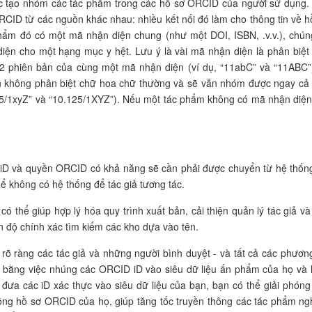
c tạo nhóm các tác phẩm trong các hồ sơ ORCID của người sử dụng.
CID từ các nguồn khác nhau: nhiều kết nối đó làm cho thông tin về h
ẩm đó có một mã nhận diện chung (như một DOI, ISBN, .v.v.), chún
iện cho một hạng mục y hệt. Lưu ý là vài mã nhận diện là phân biệt
 2 phiên bản của cùng một mã nhận diện (ví dụ, “11abC” và “11ABC”
n không phân biệt chữ hoa chữ thường và sẽ vẫn nhóm được ngay cả
125/1xyZ” và “10.125/1XYZ”). Nếu một tác phẩm không có mã nhận diện
 iD và quyền ORCID có khả năng sẽ cần phải được chuyển từ hệ thốn
hể không có hệ thống để tác giả tương tác.
 thể giúp hợp lý hóa quy trình xuất bản, cải thiện quản lý tác giả và
ện độ chính xác tìm kiếm các kho dựa vào tên.
rõ ràng các tác giả và những người bình duyệt - và tất cả các phươn
, bằng việc nhúng các ORCID iD vào siêu dữ liệu ấn phẩm của họ và 
 đưa các iD xác thực vào siêu dữ liệu của bạn, bạn có thể giải phóng
công hồ sơ ORCID của họ, giúp tăng tốc truyền thông các tác phẩm ng