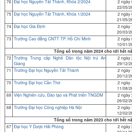
76
Đại học Nguyễn Tất Thành, Khóa 2/2024
2 ngày 
22/05/2
75
Đại học Nguyễn Tất Thành, Khóa 1/2024
2 ngày 
21/05/2
74
Đại học Gia Định
2 ngày 
20/03/2
73
Trường Cao đẳng CNTT TP. Hồ Chí Minh
2 ngày 
10/01/2
Tổng số trong năm 2024 cho tới hết n
72
Trường Trung cấp Nghề Dân tộc Nội trú An
2 ngày 
Giang
29/12/2
71
Trường Đại học Nguyễn Tất Thành
2 ngày 
20/12/2
70
Trường Đại học Cần Thơ
2 ngày 
11/08/2
69
Viện Nghiên cứu, Đào tạo và Phát triển TNGDM
2 ngày 
26/02/2
68
Trường Đại học Công nghiệp Hà Nội
2 ngày 
12/02/2
Tổng số trong năm 2023 cho tới hết n
67
Đại
học Y Dược Hải Phòng
2 ngày 
30/11/2