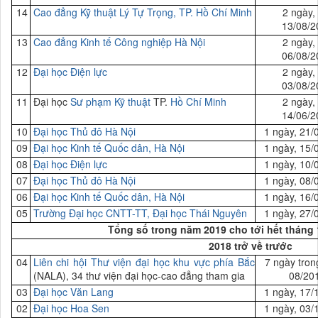
14
Cao đẳng Kỹ thuật Lý Tự Trọng, TP. Hồ Chí Minh
2 ngày,
13/08/2
13
Cao đẳng Kinh tế Công nghiệp Hà Nội
2 ngày,
06/08/2
12
Đại
học Điện lực
2 ngày,
03/08/2
11
Đại
học
Sư phạm Kỹ thuật
TP.
Hồ Chí Minh
2 ngày,
14/06/2
10
Đại
học Thủ đô Hà Nội
1 ngày, 21/
09
Đại
học Kinh tế Quốc dân, Hà Nội
1 ngày, 15/
08
Đại học Điện
lực
1 ngày, 10/
07
Đại
học Thủ đô Hà Nội
1 ngày, 08/
06
Đại
học Kinh tế Quốc dân, Hà Nội
1 ngày, 16/
05
Trường
Đại
học
CNTT-TT, Đại học Thái Nguyên
1 ngày, 27/
Tổng số trong năm 2019 cho tới hết tháng 
2018 trở về trước
04
Liên chi hội Thư viện đại học khu vực phía Bắc
7 ngày tron
(NALA), 34 thư viện đại học-cao đẳng tham gia
08/20
03
Đại
học Văn Lang
1 ngày, 17/
02
Đại
học Hoa Sen
1 ngày, 03/