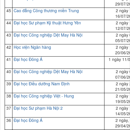
29/07/2
45
Cao đẳng Công thương miền Trung
2 ngày 
16/07/2
44
Đại
học Sư phạm Kỹ thuật Hưng Yên
2 ngày 
12/07/2
43
Đại
học Công nghiệp Dệt May Hà Nội
2 ngày 
05/07/2
42
Học viện Ngân hàng
2 ngày 
20/06/2
41
Đại
học Đông Á
1 ngày 11/
40
Đại
học Công nghiệp Dệt May Hà Nội
2 ngày 
07/06/2
39
Đại
học Điều dưỡng Nam Định
2 ngày 
21/05/2
38
Đại
học Công nghiệp Việt - Hung
2 ngày 
19/05/2
37
Đại
học Sư phạm Hà Nội 2
2 ngày 
14/05/2
36
Đại
học Đông Á
2 ngày,
29/04/2