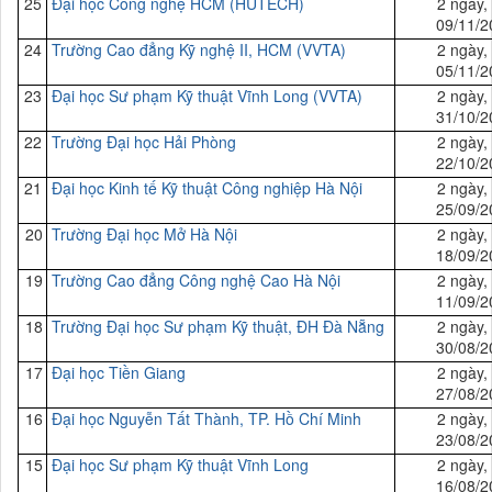
25
Đại
học Công nghệ HCM (HUTECH)
2 ngày,
09/11/2
24
Trường Cao đẳng Kỹ nghệ II, HCM (VVTA)
2 ngày,
05/11/2
23
Đại
học Sư phạm Kỹ thuật Vĩnh Long (VVTA)
2 ngày,
31/10/2
22
Trường Đại học Hải Phòng
2 ngày,
22/10/2
21
Đại học Kinh tế
Kỹ thuật
Công nghiệp Hà Nội
2 ngày,
25/09/2
20
Trường Đại học Mở Hà Nội
2 ngày,
18/09/2
19
Trường Cao đẳng Công nghệ Cao Hà Nội
2 ngày,
11/09/2
18
Trường Đ
ại
học Sư phạm Kỹ thuật, ĐH Đà Nẵng
2 ngày,
30/08/2
17
Đại
học Tiền Giang
2 ngày,
27/08/2
16
Đại
học Nguyễn Tất Thành, TP. Hồ Chí Minh
2 ngày,
23/08/2
15
Đại
học Sư phạm Kỹ thuật Vĩnh Long
2 ngày,
16/08/2