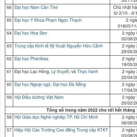
66
Đại
học Nam Cần Thơ
Chủ nhật hà
từ 2/10 - 6
65
Đại
học Y Khoa Phạm Ngọc Thạch
2 ngà
01&03/11
64
Đại học
Hoa Sen
2 ngày 
02/08/2
63
Trung cấp Kinh tế Kỹ thuật Nguyễn Hữu Cảnh
2 ngày 
29/05/2
62
Đại học Phenikaa
2 ngày 
19/05/2
61
Đại học Lạc Hồng,
Lý thuyết
; và
Thực hành
2 ngày 
22/04/2
60
Đại
học Ngoại ngữ, Đại học Đà Nẵng
2 ngày 
17/04/2
59
Hội Điều dưỡng Việt Nam
2 ngày 
20/02/2
Tổng số trong năm 2022 cho tới hết tháng 
58
Hội Giáo dục Nghề nghiệp TP. Hồ Chí Minh
2 ngày 
06/08/2
57
Hiệp Hội Các Trường Cao đẳng Trung cấp
KTKT
2 ngày 
03/08/2