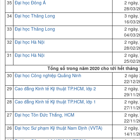
35
Đại
học Đông Á
2 ngày,
28/03/2
34
Đại
học Thăng Long
3 ngày,
16/03/2
33
Đại
học Thăng Long
2 ngày,
04/03/2
32
Đại
học Hà Nội
2 ngày,
28/02/2
31
Đại
học Hà Nội
2 ngày,
25/02/2
Tổng số trong năm 2020 cho tới hết tháng 
30
Đại học
Công nghiệp Quảng Ninh
2 ngày 
22/12/2
29
Cao đẳng Kinh tế Kỹ thuật TP.HCM,
lớp 2
2 ngày,
29/11/2
28
Cao đẳng Kinh tế Kỹ thuật TP.HCM,
lớp 1
2 ngày,
27/11/2
27
Đại
học Tôn Đức Thắng, HCM
2 ngày,
22/11/2
26
Đại
học Sư phạm Kỹ thuật Nam Định (VVTA)
2 ngày,
14/11/2