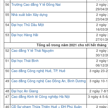
56
Trường Cao đẳng Y tế Đồng Nai
2 ngày 
29/04/2
55
Nhà xuất bản Xây dựng
2 ngày 
23/04/2
54
Đại
học Thủ Dầu Một
2 ngày 
16/03/2
53
Đại
học Hàng Hải
2 ngày 
27/01/2
Tổng số trong năm 2021 cho tới hết tháng 
52
Cao đẳng Y tế Thái Nguyên
2 ngày 
30/12/2
51
Đại
học Thái Bình
2 ngày 
06/12/2
50
Cao đẳng Công nghệ Huế, TP. Huế
3 ngày 23-2
49
Cao đẳng Công nghệ Cao Đồng An, Bình Dương
3 ngày 10-1
48
Đại
học An Giang
2 ngày 7-8/
47
Cao đẳng Kinh tế Công nghiệp Hà Nội
3 ngày 4-5-6
46
CĐ Sư phạm Thừa Thiên Huế + ĐH Phú Xuân
2 ngày 