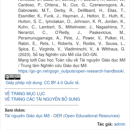
Cardoso, P., Chtena., N., Cox, G., Czerwonogora, A.,
Dabrowski, M.T., Derby, R., DeWaard, H., Elias, T.,
Essmiller, K., Funk, J., Hayman, J., Helton, E., Huth, K.,
Hutton, S. C., Iyinolakan, O., Johnson, K. R., Jordan, K.,
Kuhn, C., Lambert, S., Mittelmeier, J., Nagashima, T.,
Nerantzi, C., O’Reilly, J., Paskevicius, M.,
Peramunugamage, A., Pete, J., Power, V., Pulker, H.,
Rabin, E., Rets, I., Roberts, V., Rodés, V., Sousa, L.,
Spica, E., Vizgirda, V., Vladimirschi, V., & Witthaus, G.
(2023). Sổ tay Nghiên cứu Mở của GO-GN.
Mạng lưới Cao học Toàn cầu về Tài nguyên Giáo dục Mở
/ Trung tâm Nghiên cứu Giáo dục Mở.
https://go-gn.net/gogn_outputs/open-research-handbook/
.
Giấy phép nội dung: CC BY 4.0 Quốc tế
.
---------------------------------------------------
VỀ TRANG MỤC LỤC
VỀ TRANG CÁC TÀI NGUYÊN BỔ SUNG
---------------------------------------------------
Xem thêm:
Tài nguyên Giáo dục Mở - OER (Open Educational Resources)
Tác giả:
admin