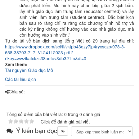
được phát triển. Mô hình này phân biệt giữa 2 kịch bản:
lấy nhà giáo dục làm trung tâm (educator-centred) và lấy
sinh viên làm trung tâm (student-centred). Đặc biệt kịch
bản sau rõ ràng chỉ ra rằng các chương trình hỗ trợ và
các kỹ năng không chỉ hướng vào các nhà giáo dục, mà
còn hướng vào sinh viên.”
Tự do tải về bản dịch sang tiếng Việt có 29 trang tại địa chỉ:
https://www.dropbox.com/scl/fi/vktpb43ozy7jp4ryxsczp/978-3-
658-38703-7_7_Vi-24112023.pdf?
rlkey=wwzikafckzs38aefov3db321m&dl=0
Xem thêm:
Tài nguyên Giáo dục Mở
Các tài liệu dịch
Chia sẻ:
Tổng số điểm của bài viết là: 0 trong 0 đánh giá
Click để đánh giá bài viết
Ý kiến bạn đọc