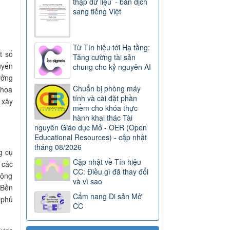
thập dữ liệu’ - bản dịch
sang tiếng Việt
Từ Tín hiệu tới Hạ tầng:
t số
Tăng cường tài sản
uyến
chung cho kỷ nguyên AI
ưởng
Chuẩn bị phòng máy
khoa
tính và cài đặt phần
 xây
mềm cho khóa thực
hành khai thác Tài
nguyên Giáo dục Mở - OER (Open
Educational Resources) - cập nhật
tháng 08/2026
g cụ
Cập nhật về Tín hiệu
 các
CC: Điều gì đã thay đổi
hông
và vì sao
 Bền
Cẩm nang Di sản Mở
 phủ
CC