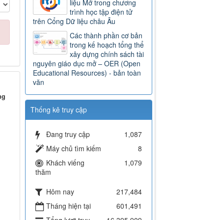
liệu Mở trong chương
trình học tập điện tử
trên Cổng Dữ liệu châu Âu
Các thành phần cơ bản
trong kế hoạch tổng thể
xây dựng chính sách tài
nguyên giáo dục mở – OER (Open
Educational Resources) - bản toàn
văn
ng
Thống kê truy cập
Đang truy cập
1,087
Máy chủ tìm kiếm
8
Khách viếng
1,079
thăm
Hôm nay
217,484
Tháng hiện tại
601,491
Tổng lượt truy
16,395,909