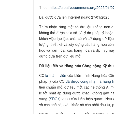
Theo:
https://creativecommons.org/2025/01/27
Bài được đưa lên Internet ngày: 27/01/2025
Thừa nhận rằng một số dữ liệu không nên đượ
không thể được chia sẻ (vì lý do pháp lý hoặc
khích việc tạo lập, chia sẻ và sử dụng dữ li
tượng, thiết kế và xây dựng các hàng hóa côn
học và văn hóa, các hàng hóa và dịch vụ này
dựng dựa trên dữ liệu mở.
Dữ liệu Mở và Hàng hóa Công cộng Kỹ thuậ
CC
là thành viên
của Liên minh Hàng hóa Côn
pháp lý của CC
đã được công nhận là hàng 
tiêu chuẩn mở, dữ liệu mở, các hệ thống AI m
lệ tốt nhất áp dụng được khác, không gây hạ
vững (
SDGs
) 2030 của Liên hiệp quốc”. Nếu 
và các nhà cấp vốn khác sẽ cần phải đầu tư, 