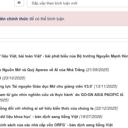
iên chính thức
để có thể bình luận
 liệu Việt, bài toán Việt' - bài phát biểu của Bộ trưởng Nguyễn Mạnh Hù
(21/09/2025)
ến Nguồn Mở và Quỹ Apereo về AI của Nhà Trắng
(23/10/2025)
I
(13/11/2025)
ăng lực Tài nguyên Giáo dục Mở cho giảng viên V3.0’
 Nam từ góc nhìn nghiên cứu và thực hành’ do GO-GN ASIA PACIFIC tổ
2025)
(22/12/2025)
ồng đối với những ai sở hữu kiến thức của chúng ta
(19/07/2026)
dữ liệu khoa học’ - bản dịch sang tiếng Việt
hính sách của các nhà cấp vốn ORFG’ - bản dịch sang tiếng Việt