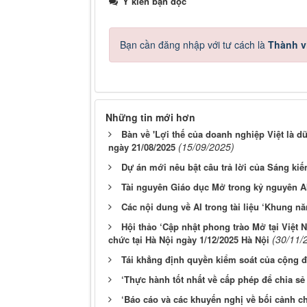
Ý kiến bạn đọc
Bạn cần đăng nhập với tư cách là
Thành v
Những tin mới hơn
Bàn về 'Lợi thế của doanh nghiệp Việt là dữ
(15/09/2025)
ngày 21/08/2025
Dự án mới nêu bật câu trả lời của Sáng ki
Tài nguyên Giáo dục Mở trong kỷ nguyên A
Các nội dung về AI trong tài liệu ‘Khung n
Hội thảo ‘Cập nhật phong trào Mở tại Việt
(30/11/
chức tại Hà Nội ngày 1/12/2025 Hà Nội
Tái khẳng định quyền kiểm soát của cộng đ
‘Thực hành tốt nhất về cấp phép để chia sẻ 
‘Báo cáo và các khuyến nghị về bối cảnh c