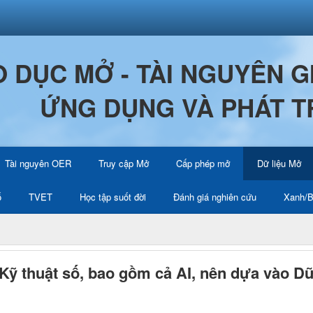
O DỤC MỞ - TÀI NGUYÊN 
ỨNG DỤNG VÀ PHÁT T
Tài nguyên OER
Truy cập Mở
Cấp phép mở
Dữ liệu Mở
ố
TVET
Học tập suốt đời
Đánh giá nghiên cứu
Xanh/B
Kỹ thuật số, bao gồm cả AI, nên dựa vào D