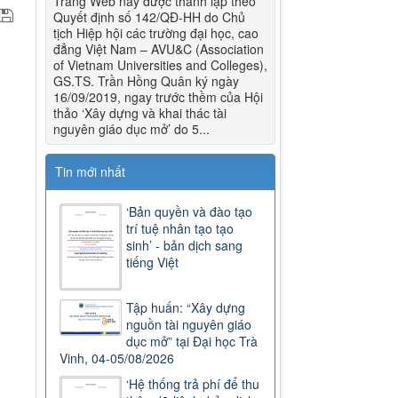
Trang Web này được thành lập theo
Quyết định số 142/QĐ-HH do Chủ
tịch Hiệp hội các trường đại học, cao
đẳng Việt Nam – AVU&C (Association
of Vietnam Universities and Colleges),
GS.TS. Trần Hồng Quân ký ngày
16/09/2019, ngay trước thềm của Hội
thảo ‘Xây dựng và khai thác tài
nguyên giáo dục mở’ do 5...
Tin mới nhất
‘Bản quyền và đào tạo
trí tuệ nhân tạo tạo
sinh’ - bản dịch sang
tiếng Việt
Tập huấn: “Xây dựng
nguồn tài nguyên giáo
dục mở” tại Đại học Trà
Vinh, 04-05/08/2026
‘Hệ thống trả phí để thu