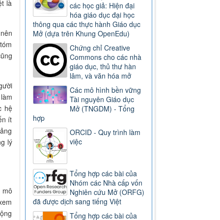
t là
các học giả: Hiện đại
hóa giáo dục đại học
thông qua các thực hành Giáo dục
 nên
Mở (dựa trên Khung OpenEdu)
 tóm
Chứng chỉ Creative
cũng
Commons cho các nhà
giáo dục, thủ thư hàn
lâm, và văn hóa mở
gười
Các mô hình bền vững
 làm
Tài nguyên Giáo dục
c hệ
Mở (TNGDM) - Tổng
hợp
n ít
tảng
ORCID - Quy trình làm
việc
g lý
Tổng hợp các bài của
Nhóm các Nhà cấp vốn
t mô
Nghiên cứu Mở (ORFG)
đã được dịch sang tiếng Việt
 xem
cộng
Tổng hợp các bài của