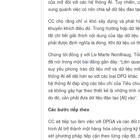
của mở đối với các hệ thống AI. Tuy nhiên, c
xung quanh việc có nên chia sẻ dữ liệu đào t
CC cho rằng chỉ vì khó xây dựng và phát h
khuyến khích điều đó. Trong trường hợp dữ li
tắt chi tiết giải thích nội dung của tập dữ l
phải được định nghĩa là đóng. Khi dữ liệu có t
Chúng tôi đồng ý với Liv Marte Nordhaug, Tổ
đã nói trong một
bài đăng
gần đây: “Liên quan
suy yếu phong trào dữ liệu mở và dữ liệu m
thống AI dễ dãi hơn so với các loại DPG khác. 
hệ thống AI đáp ứng các tiêu chí của Tiêu ch
và không gây hại theo thiết kế là những tính
do đó, cần phải đưa dữ liệu đào tạo [AI] vào”.
Các bước tiếp theo
CC sẽ tiếp tục làm việc với DPGA và các đối 
hình AI trở thành một hàng hóa công cộng kỹ t
xét phương pháp tiếp cận theo từng cấp độ, 