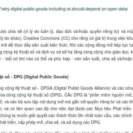
/why-digital-public-goods-including-ai-should-depend-on-open-data/
c chia sẻ (vì lý do luân lý, đạo đức và/hoặc quyền riêng tư) và mộ
 lý do khác), Creative Commons (CC) cho rằng có giá trị trong việc kh
ệu mở để thúc đẩy sản xuất kiến thức. Khi các cộng đồng mở tiếp tục t
g cộng kỹ thuật số và dịch vụ cơ sở hạ tầng công cộng cho giáo dục, 
 - bất cứ khi nào có thể và phù hợp - nên sản xuất, chia sẻ và/hoặc
t số - DPG (Digital Public Goods)
g cộng Kỹ thuật số - DPGA (
Digital Public Goods Alliance
) và các côn
hóa công cộng
kỹ thuật số
(DPG). CÁc DPG là “phần mềm nguồn mở,
ở, và các bộ sưu tập nội dung mở mà gắn với quyền riêng tư và các t
i, và có liên quan cao độ cho việc đạt được các Mục tiêu Phát triển
chúng ta muốn giải quyết các thách thức lớn nhất toàn cầu, các chính
phát triển, cấp phép mở, chia sẻ, và sử dụng các DPG.