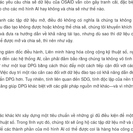
ác yêu cầu chia sẻ dữ liệu của OSAID vẫn còn gây tranh cãi, đặc biệ
ạo cho các mô hình AI hay không và chia sẻ như thế nào.
ành các tập dữ liệu mở, điều đó không có nghĩa là chúng ta không
ệu đào tạo không được hoặc không thể chia sẻ, chúng tôi khuyến khích
iệu và đưa ra hướng dẫn về khả năng tái tạo, nhưng dù sao thì dữ liệu 
hể được mở và chia sẻ, thì nên như vậy.
ng giám đốc điều hành, Liên minh hàng hóa công cộng kỹ thuật số, n
 đến các hệ thống AI, cần phải đảm bảo rằng chúng ta không vô tình
ở như một loại DPG bằng cách thúc đẩy một cách tiếp cận đối với cá
Việc duy trì một rào cản cao đối với dữ liệu đào tạo có khả năng dẫn đế
uẩn DPG hơn. Tuy nhiên, tính liên quan đến SDG, tính độc lập của nền 
 năng giúp DPG khác biệt với các giải pháp nguồn mở khác—và vì nhữn
tác khác khi xây dựng một tiêu chuẩn về những gì đủ điều kiện để mộ
huật số. Trong lĩnh vực đó, chúng tôi sẽ ủng hộ các tập dữ liệu mở và
để các thành phần của mô hình AI có thể được coi là hàng hóa công 