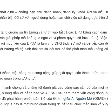
nhất định – chẳng hạn như đăng nhập, đăng ký, khóa API và điều ti
ân biệt đối xử với người dùng hoặc hạn chế việc sử dụng dựa trên đị
ể tăng cường sự tin tưởng và tự tin vào tất cả các DPG bằng cách đảm
ác giải pháp mà không lo ngại về vi phạm quyền sở hữu trí tuệ. Việc
 với mục tiêu của DPGA là làm cho DPG thực sự mở và dễ tiếp cận đ
i trường và hệ sinh thái nơi sự đổi mới có thể phát triển mà không có
ở thành một hàng hóa công cộng giúp giải quyết các thách thức toàn 
trò quan trọng tương tự.
ển nhanh chóng và chúng tôi đánh giá cao công sức cần cù của mọi n
ghị, hướng dẫn và cảnh báo về AI. Sau hai năm tham vấn cộng đồng, 
e) đã phát hành phiên bản 1.0 của
Định nghĩa AI Nguồn Mở
(OSAID) 
nh nghĩa này là một bước quan trọng để bắt đầu cuộc thảo luận về ý n