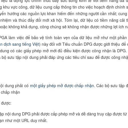
 liệu là động lực chính thúc đẩy sức sống kinh tế với tiềm năng đã 
g khu vực công, dữ liệu cung cấp thông tin cho việc hoạch định chính 
uyển hướng các nguồn lực khan hiếm đến những người cần nhất; cung
nhiệm và thúc đẩy đổi mới xã hội. Tóm lại, dữ liệu có tiềm năng cải t
 hoặc không khả dụng, công chúng sẽ không nhận được những lợi ích n
PGA làm việc để bảo vệ tính toàn vẹn của dữ liệu mở như một phần
n dịch sang tiếng Việt
) này đối với Tiêu chuẩn DPG được giới thiệu để
i dung có các giấy phép mở mới đủ điều kiện được công nhận là DPG.
à bộ sưu tập nội dung phải đáp ứng các tiêu chí sau để được công nhậ
nội dung phải có
một
giấy phép mở được chấp nhận
. Các bộ sưu tập 
 chấp nhận
 được:
 tập nội dung DPG phải được cấp phép mở và dễ dàng truy cập được từ
g hạn như một URL duy nhất.