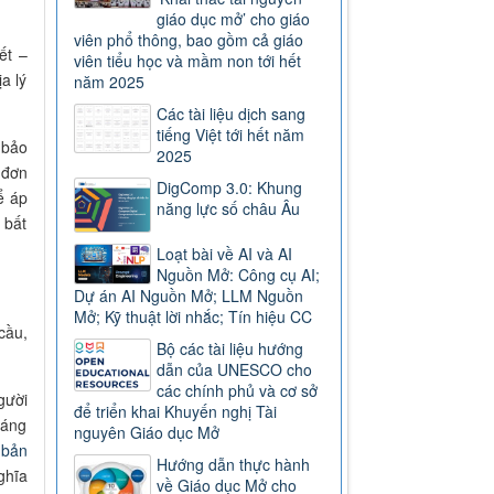
giáo dục mở’ cho giáo
viên phổ thông, bao gồm cả giáo
ết –
viên tiểu học và mầm non tới hết
a lý
năm 2025
Các tài liệu dịch sang
tiếng Việt tới hết năm
 bảo
2025
 đơn
DigComp 3.0: Khung
ể áp
năng lực số châu Âu
 bất
Loạt bài về AI và AI
Nguồn Mở: Công cụ AI;
Dự án AI Nguồn Mở; LLM Nguồn
Mở; Kỹ thuật lời nhắc; Tín hiệu CC
cầu,
Bộ các tài liệu hướng
dẫn của UNESCO cho
các chính phủ và cơ sở
gười
để triển khai Khuyến nghị Tài
Sáng
nguyên Giáo dục Mở
(
bản
Hướng dẫn thực hành
ghĩa
về Giáo dục Mở cho