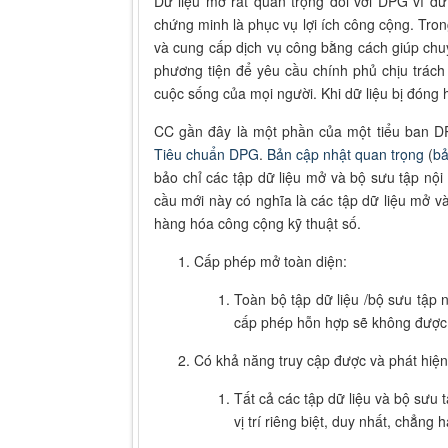
Dữ liệu mở rất quan trọng đối với DPG vì dữ
chứng minh là phục vụ lợi ích công cộng.
Tron
và cung cấp dịch vụ công bằng cách giúp ch
phương tiện để yêu cầu chính phủ chịu trách 
cuộc sống của mọi người. Khi dữ liệu bị đóng
CC gần đây là một phần của một tiểu ban D
Tiêu chuẩn DPG
.
Bản cập nhật quan trọng
(
bả
bảo chỉ các tập dữ liệu mở và bộ sưu tập nộ
cầu mới này có nghĩa là các tập dữ liệu mở v
hàng hóa công cộng kỹ thuật số.
Cấp phép mở toàn diện:
Toàn bộ tập dữ liệu /bộ sưu tập 
cấp phép hỗn hợp sẽ không được
Có khả năng truy cập được và phát hiện
Tất cả các tập dữ liệu và bộ sưu
vị trí riêng biệt, duy nhất, chẳn