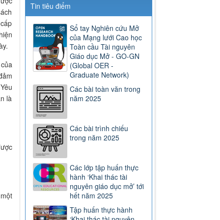
được
Tin tiêu điểm
sách
 cấp
Sổ tay Nghiên cứu Mở
hiện
của Mạng lưới Cao học
ày
.
Toàn cầu Tài nguyên
Giáo dục Mở - GO-GN
 của
(Global OER -
Graduate Network)
 đảm
 Yêu
Các bài toàn văn trong
năm 2025
n là
Các bài trình chiếu
trong năm 2025
được
Các lớp tập huấn thực
hành ‘Khai thác tài
nguyên giáo dục mở’ tới
hết năm 2025
 một
Tập huấn thực hành
‘Khai thác tài nguyên