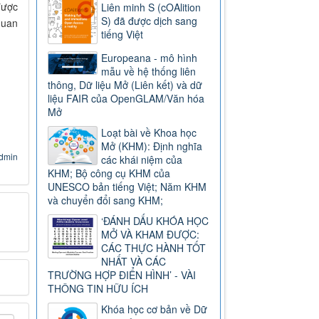
được
Liên minh S (cOAlition
S) đã được dịch sang
quan
tiếng Việt
Europeana - mô hình
mẫu về hệ thống liên
thông, Dữ liệu Mở (Liên kết) và dữ
liệu FAIR của OpenGLAM/Văn hóa
Mở
Loạt bài về Khoa học
Mở (KHM): Định nghĩa
dmin
các khái niệm của
KHM; Bộ công cụ KHM của
UNESCO bản tiếng Việt; Năm KHM
và chuyển đổi sang KHM;
‘ĐÁNH DẤU KHÓA HỌC
MỞ VÀ KHAM ĐƯỢC:
CÁC THỰC HÀNH TỐT
NHẤT VÀ CÁC
TRƯỜNG HỢP ĐIỂN HÌNH’ - VÀI
THÔNG TIN HỮU ÍCH
Khóa học cơ bản về Dữ