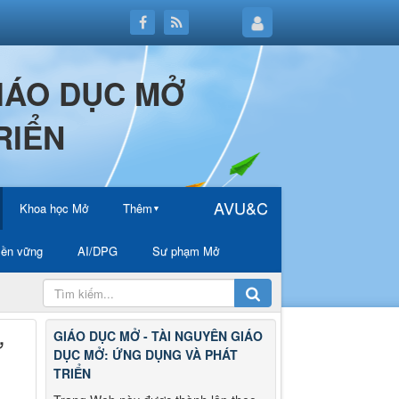
GIÁO DỤC MỞ
RIỂN
AVU&C
Khoa học Mở
Thêm
▼
ền vững
AI/DPG
Sư phạm Mở
GIÁO DỤC MỞ - TÀI NGUYÊN GIÁO
ữ
DỤC MỞ: ỨNG DỤNG VÀ PHÁT
TRIỂN