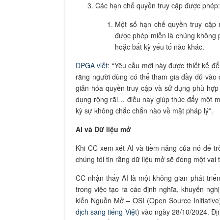
Các hạn chế quyền truy cập được phép:
Một số hạn chế quyền truy cập 
được phép miễn là chúng không ph
hoặc bất kỳ yếu tố nào khác.
DPGA viết
: “Yêu cầu mới này được thiết kế đ
rằng người dùng có thể tham gia đầy đủ vào c
giản hóa quyền truy cập và sử dụng phù hợp
dụng rộng rãi… điều này giúp thúc đẩy một mô
kỳ sự không chắc chắn nào về mặt pháp lý”.
AI và Dữ liệu mở
Khi CC xem xét AI và tiềm năng của nó để tr
chúng tôi tin rằng dữ liệu mở sẽ đóng một vai 
CC nhận thấy AI là một không gian phát tri
trong việc tạo ra các định nghĩa, khuyến n
kiến Nguồn Mở – OSI (Open Source Initiativ
dịch sang tiếng Việt
) vào ngày 28/10/2024. Đị