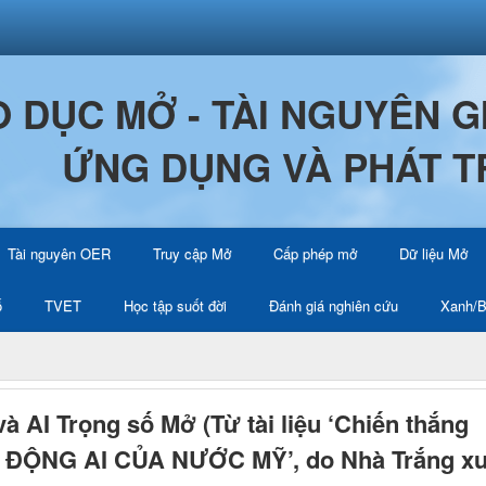
O DỤC MỞ - TÀI NGUYÊN 
ỨNG DỤNG VÀ PHÁT T
Tài nguyên OER
Truy cập Mở
Cấp phép mở
Dữ liệu Mở
ố
TVET
Học tập suốt đời
Đánh giá nghiên cứu
Xanh/B
 AI Trọng số Mở (Từ tài liệu ‘Chiến thắng
ĐỘNG AI CỦA NƯỚC MỸ’, do Nhà Trắng xu