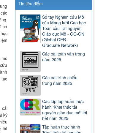
Tin tiêu điểm
cũng
 các
Sổ tay Nghiên cứu Mở
óng.
của Mạng lưới Cao học
ủ có
Toàn cầu Tài nguyên
 học
Giáo dục Mở - GO-GN
(Global OER -
hiệm
Graduate Network)
Các bài toàn văn trong
c mô
năm 2025
 cứu
hành
Các bài trình chiếu
 tạo
trong năm 2025
Các lớp tập huấn thực
hành ‘Khai thác tài
 cải
nguyên giáo dục mở’ tới
i ký
hết năm 2025
hiều
Tập huấn thực hành
 tài
‘Khai thác tài nguyên