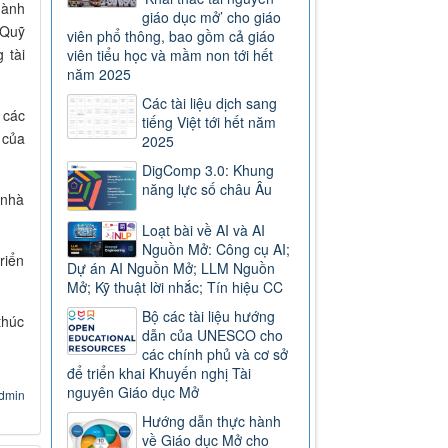
gành
giáo dục mở’ cho giáo
 Quỹ
viên phổ thông, bao gồm cả giáo
 tài
viên tiểu học và mầm non tới hết
năm 2025
Các tài liệu dịch sang
 các
tiếng Việt tới hết năm
 của
2025
DigComp 3.0: Khung
năng lực số châu Âu
 nhà
Loạt bài về AI và AI
Nguồn Mở: Công cụ AI;
riển
Dự án AI Nguồn Mở; LLM Nguồn
Mở; Kỹ thuật lời nhắc; Tín hiệu CC
Bộ các tài liệu hướng
thúc
dẫn của UNESCO cho
các chính phủ và cơ sở
để triển khai Khuyến nghị Tài
nguyên Giáo dục Mở
dmin
Hướng dẫn thực hành
về Giáo dục Mở cho