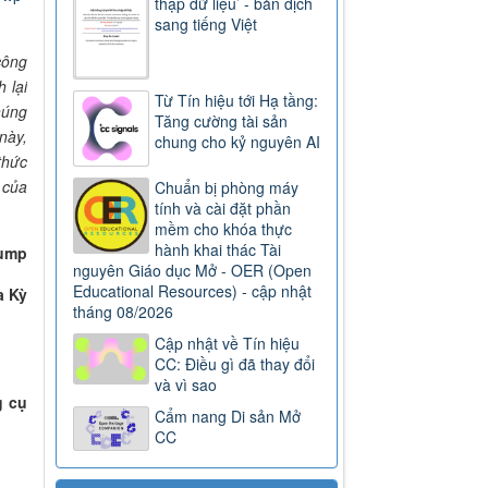
thập dữ liệu’ - bản dịch
sang tiếng Việt
công
 lại
Từ Tín hiệu tới Hạ tầng:
húng
Tăng cường tài sản
này,
chung cho kỷ nguyên AI
thức
 của
Chuẩn bị phòng máy
tính và cài đặt phần
mềm cho khóa thực
hành khai thác Tài
rump
nguyên Giáo dục Mở - OER (Open
Educational Resources) - cập nhật
a Kỳ
tháng 08/2026
Cập nhật về Tín hiệu
CC: Điều gì đã thay đổi
và vì sao
g cụ
Cẩm nang Di sản Mở
CC