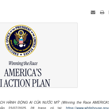
OẠCH HÀNH ĐỘNG AI CỦA NƯỚC MỸ’ (Winning the Race AMERICA’
bản 23/07/2025,
28 trang,
có tại:
https://www.whitehouse.gov