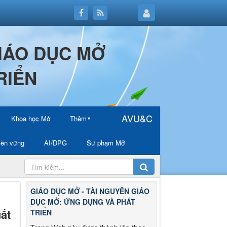
GIÁO DỤC MỞ
RIỂN
AVU&C
Khoa học Mở
Thêm
▼
ền vững
AI/DPG
Sư phạm Mở
GIÁO DỤC MỞ - TÀI NGUYÊN GIÁO
DỤC MỞ: ỨNG DỤNG VÀ PHÁT
ất
TRIỂN