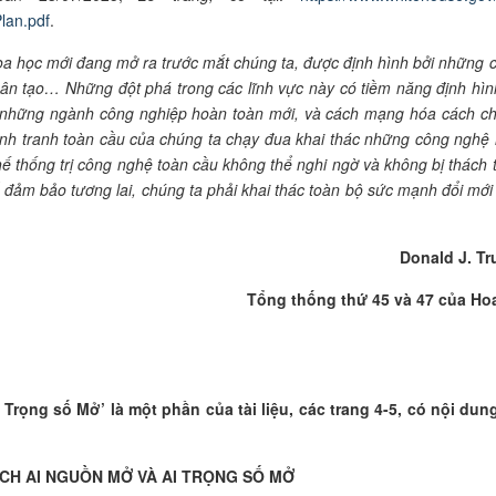
lan.pdf
.
oa học mới đang mở ra trước mắt chúng ta, được định hình bởi những 
ân tạo… Những đột phá trong các lĩnh vực này có tiềm năng định hình
y những ngành công nghiệp hoàn toàn mới, và cách mạng hóa cách c
cạnh tranh toàn cầu của chúng ta chạy đua khai thác những công nghệ 
 thế thống trị công nghệ toàn cầu không thể nghi ngờ và không bị thách 
 đảm bảo tương lai, chúng ta phải khai thác toàn bộ sức mạnh đổi mới
Donald J. T
Tổng thống thứ 45 và 47 của Ho
rọng số Mở’ là một phần của tài liệu, các trang 4-5, có nội dun
CH AI NGUỒN MỞ VÀ AI TRỌNG SỐ MỞ