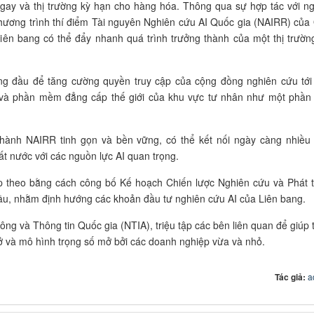
ngay và thị trường kỳ hạn cho hàng hóa. Thông qua sự hợp tác với n
ương trình thí điểm Tài nguyên Nghiên cứu AI Quốc gia (NAIRR) của
ên bang có thể đẩy nhanh quá trình trưởng thành của một thị trường
ng đầu để tăng cường quyền truy cập của cộng đồng nghiên cứu tới
u và phần mềm đẳng cấp thế giới của khu vực tư nhân như một phần
hành NAIRR tinh gọn và bền vững, có thể kết nối ngày càng nhiều
ất nước với các nguồn lực AI quan trọng.
iếp theo bằng cách công bố Kế hoạch Chiến lược Nghiên cứu và Phát t
u, nhằm định hướng các khoản đầu tư nghiên cứu AI của Liên bang.
g và Thông tin Quốc gia (NTIA), triệu tập các bên liên quan để giúp 
 và mô hình trọng số mở bởi các doanh nghiệp vừa và nhỏ.
Tác giả:
a