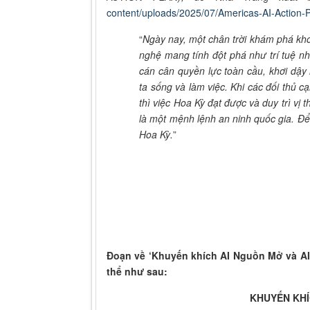
content/uploads/2025/07/Americas-AI-Action-P
“
Ngày nay, một chân trời khám phá kh
nghệ mang tính đột phá như trí tuệ nh
cán cân quyền lực toàn cầu, khơi dậ
ta sống và làm việc. Khi các đối thủ 
thì việc Hoa Kỳ đạt được và duy trì vị
là một mệnh lệnh an ninh quốc gia. Để
Hoa Kỳ.
”
Đoạn về ‘Khuyến khích AI Nguồn Mở và AI T
thể như sau:
KHUYẾN KHÍ