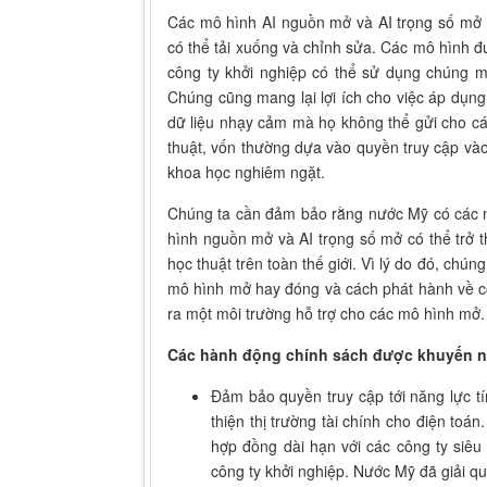
Các mô hình AI nguồn mở và AI trọng số mở đư
có thể tải xuống và chỉnh sửa. Các mô hình đư
công ty khởi nghiệp có thể sử dụng chúng 
Chúng cũng mang lại lợi ích cho việc áp dụng
dữ liệu nhạy cảm mà họ không thể gửi cho cá
thuật, vốn thường dựa vào quyền truy cập vào
khoa học nghiêm ngặt.
Chúng ta cần đảm bảo rằng nước Mỹ có các m
hình nguồn mở và AI trọng số mở có thể trở t
học thuật trên toàn thế giới. Vì lý do đó, chún
mô hình mở hay đóng và cách phát hành về cơ
ra một môi trường hỗ trợ cho các mô hình mở.
Các hành động chính sách được khuyến n
Đảm bảo quyền truy cập tới năng lực tí
thiện thị trường tài chính cho điện toá
hợp đồng dài hạn với các công ty siê
công ty khởi nghiệp. Nước Mỹ đã giải q