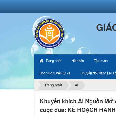
GIÁ
Trang nhất
Hội thảo
Tập huấn
Học trực tuyến/từ xa
Chuyển đổi/Năng lực s
Trang nhất
AI
Khuyến khích AI Nguồn Mở và
cuộc đua: KẾ HOẠCH HÀNH 