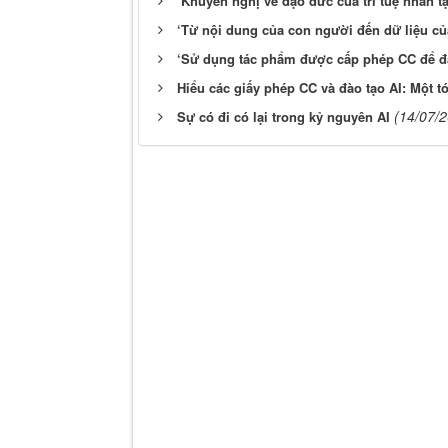
‘Khuyến nghị về đạo đức của trí tuệ nhân tạ
‘Từ nội dung của con người đến dữ liệu của
‘Sử dụng tác phẩm được cấp phép CC để đào
Hiểu các giấy phép CC và đào tạo AI: Một tó
(14/07/
Sự có đi có lại trong kỷ nguyên AI