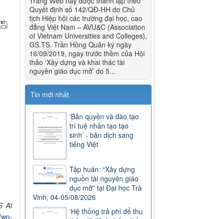
Trang Web này được thành lập theo
Quyết định số 142/QĐ-HH do Chủ
tịch Hiệp hội các trường đại học, cao
đẳng Việt Nam – AVU&C (Association
of Vietnam Universities and Colleges),
GS.TS. Trần Hồng Quân ký ngày
16/09/2019, ngay trước thềm của Hội
thảo ‘Xây dựng và khai thác tài
nguyên giáo dục mở’ do 5...
Tin mới nhất
‘Bản quyền và đào tạo
trí tuệ nhân tạo tạo
sinh’ - bản dịch sang
tiếng Việt
Tập huấn: “Xây dựng
nguồn tài nguyên giáo
dục mở” tại Đại học Trà
Vinh, 04-05/08/2026
S AI
‘Hệ thống trả phí để thu
/wp-