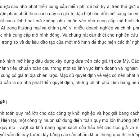
ợc các nhà phát triển cung cấp miễn phí để bất kỳ ai trên thế giới 
ợc phân phối theo cách này có giá trị đặc biệt cho đổi mới sáng tạo vì
một cách linh hoạt mà không phụ thuộc vào nhà cung cấp mô hình đ
 AI trong thương mại và chính phủ vì nhiều doanh nghiệp và chính ph
c nhà cung cấp mô hình đóng. Và chúng rất cần thiết cho nghiên cứu
 trọng số và dữ liệu đào tạo của một mô hình để thực hiện các thí ng
ô hình mở hàng đầu được xây dựng dựa trên các giá trị của Mỹ. Cá
hành tiêu chuẩn toàn cầu trong một số lĩnh vực kinh doanh và nghiên
g cũng có giá trị địa chiến lược. Mặc dù quyết định về việc có nên phát 
 bản là do nhà phát triển quyết định, nhưng chính phủ Liên bang nên
ghị
nh toán quy mô lớn cho các công ty khởi nghiệp và học giả bằng cách
n. Hiện tại, một công ty muốn sử dụng điện toán quy mô lớn thường phả
u quy mô—vượt xa khả năng ngân sách của hầu hết các học giả và n
uyết vấn đề này trước đây bằng các sản phẩm khác thông qua thị trường