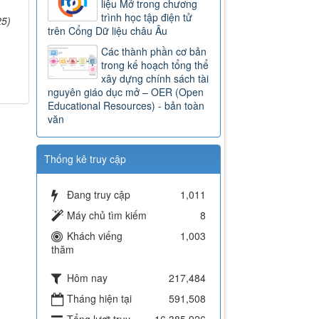
liệu Mở trong chương
trình học tập điện tử
25)
trên Cổng Dữ liệu châu Âu
Các thành phần cơ bản
trong kế hoạch tổng thể
xây dựng chính sách tài
nguyên giáo dục mở – OER (Open
Educational Resources) - bản toàn
văn
Thống kê truy cập
Đang truy cập
1,011
Máy chủ tìm kiếm
8
Khách viếng
1,003
thăm
Hôm nay
217,484
Tháng hiện tại
591,508
Tổng lượt truy
16,385,926