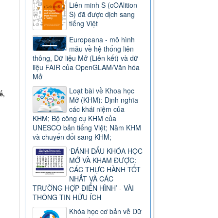
Liên minh S (cOAlition
S) đã được dịch sang
tiếng Việt
Europeana - mô hình
mẫu về hệ thống liên
thông, Dữ liệu Mở (Liên kết) và dữ
liệu FAIR của OpenGLAM/Văn hóa
Mở
Loạt bài về Khoa học
ế,
Mở (KHM): Định nghĩa
các khái niệm của
KHM; Bộ công cụ KHM của
UNESCO bản tiếng Việt; Năm KHM
và chuyển đổi sang KHM;
‘ĐÁNH DẤU KHÓA HỌC
MỞ VÀ KHAM ĐƯỢC:
CÁC THỰC HÀNH TỐT
NHẤT VÀ CÁC
TRƯỜNG HỢP ĐIỂN HÌNH’ - VÀI
THÔNG TIN HỮU ÍCH
Khóa học cơ bản về Dữ