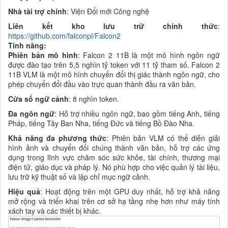
Nhà tài trợ chính
: Viện Đổi mới Công nghệ
Liên kết kho lưu trữ chính thức
:
https://github.com/falconpl/Falcon2
Tính năng:
Phiên bản mô hình
: Falcon 2 11B là một mô hình ngôn ngữ
được đào tạo trên 5,5 nghìn tỷ token với 11 tỷ tham số. Falcon 2
11B VLM là một mô hình chuyển đổi thị giác thành ngôn ngữ, cho
phép chuyển đổi đầu vào trực quan thành đầu ra văn bản.
Cửa sổ ngữ cảnh
: 8 nghìn token.
Đa ngôn ngữ
: Hỗ trợ nhiều ngôn ngữ, bao gồm tiếng Anh, tiếng
Pháp, tiếng Tây Ban Nha, tiếng Đức và tiếng Bồ Đào Nha.
Khả năng đa phương thức
: Phiên bản VLM có thể diễn giải
hình ảnh và chuyển đổi chúng thành văn bản, hỗ trợ các ứng
dụng trong lĩnh vực chăm sóc sức khỏe, tài chính, thương mại
điện tử, giáo dục và pháp lý. Nó phù hợp cho việc quản lý tài liệu,
lưu trữ kỹ thuật số và lập chỉ mục ngữ cảnh.
Hiệu quả
: Hoạt động trên một GPU duy nhất, hỗ trợ khả năng
mở rộng và triển khai trên cơ sở hạ tầng nhẹ hơn như máy tính
xách tay và các thiết bị khác.