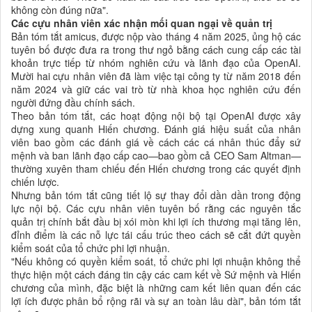
không còn đúng nữa".
Các cựu nhân viên xác nhận mối quan ngại về quản trị
Bản tóm tắt amicus, được nộp vào tháng 4 năm 2025, ủng hộ các
tuyên bố được đưa ra trong thư ngỏ bằng cách cung cấp các tài
khoản trực tiếp từ nhóm nghiên cứu và lãnh đạo của OpenAI.
Mười hai cựu nhân viên đã làm việc tại công ty từ năm 2018 đến
năm 2024 và giữ các vai trò từ nhà khoa học nghiên cứu đến
người đứng đầu chính sách.
Theo bản tóm tắt, các hoạt động nội bộ tại OpenAI được xây
dựng xung quanh Hiến chương. Đánh giá hiệu suất của nhân
viên bao gồm các đánh giá về cách các cá nhân thúc đẩy sứ
mệnh và ban lãnh đạo cấp cao—bao gồm cả CEO Sam Altman—
thường xuyên tham chiếu đến Hiến chương trong các quyết định
chiến lược.
Nhưng bản tóm tắt cũng tiết lộ sự thay đổi dần dần trong động
lực nội bộ. Các cựu nhân viên tuyên bố rằng các nguyên tắc
quản trị chính bắt đầu bị xói mòn khi lợi ích thương mại tăng lên,
đỉnh điểm là các nỗ lực tái cấu trúc theo cách sẽ cắt đứt quyền
kiểm soát của tổ chức phi lợi nhuận.
"Nếu không có quyền kiểm soát, tổ chức phi lợi nhuận không thể
thực hiện một cách đáng tin cậy các cam kết về Sứ mệnh và Hiến
chương của mình, đặc biệt là những cam kết liên quan đến các
lợi ích được phân bổ rộng rãi và sự an toàn lâu dài", bản tóm tắt