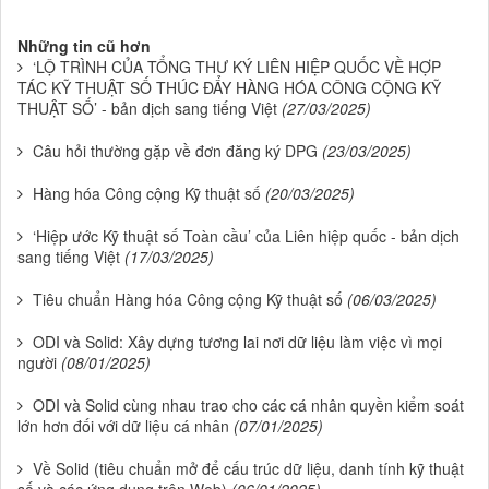
Những tin cũ hơn
‘LỘ TRÌNH CỦA TỔNG THƯ KÝ LIÊN HIỆP QUỐC VỀ HỢP
TÁC KỸ THUẬT SỐ THÚC ĐẨY HÀNG HÓA CÔNG CỘNG KỸ
THUẬT SỐ’ - bản dịch sang tiếng Việt
(27/03/2025)
Câu hỏi thường gặp về đơn đăng ký DPG
(23/03/2025)
Hàng hóa Công cộng Kỹ thuật số
(20/03/2025)
‘Hiệp ước Kỹ thuật số Toàn cầu’ của Liên hiệp quốc - bản dịch
sang tiếng Việt
(17/03/2025)
Tiêu chuẩn Hàng hóa Công cộng Kỹ thuật số
(06/03/2025)
ODI và Solid: Xây dựng tương lai nơi dữ liệu làm việc vì mọi
người
(08/01/2025)
ODI và Solid cùng nhau trao cho các cá nhân quyền kiểm soát
lớn hơn đối với dữ liệu cá nhân
(07/01/2025)
Về Solid (tiêu chuẩn mở để cấu trúc dữ liệu, danh tính kỹ thuật
số và các ứng dụng trên Web)
(06/01/2025)