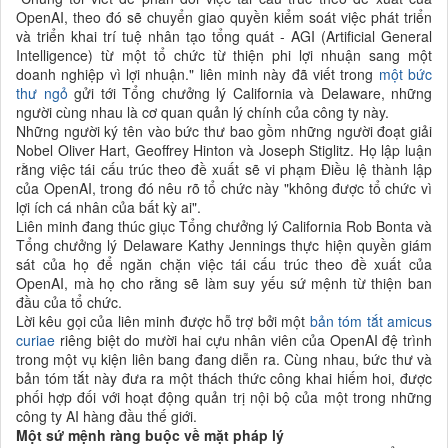
OpenAI, theo đó sẽ chuyển giao quyền kiểm soát việc phát triển
và triển khai trí tuệ nhân tạo tổng quát - AGI (Artificial General
Intelligence) từ một tổ chức từ thiện phi lợi nhuận sang một
doanh nghiệp vì lợi nhuận." liên minh này đã viết trong
một bức
thư ngỏ
gửi tới Tổng chưởng lý California và Delaware, những
người cùng nhau là cơ quan quản lý chính của công ty này.
Những người ký tên vào bức thư bao gồm những người đoạt giải
Nobel Oliver Hart, Geoffrey Hinton và Joseph Stiglitz. Họ lập luận
rằng việc tái cấu trúc theo đề xuất sẽ vi phạm Điều lệ thành lập
của OpenAI, trong đó nêu rõ tổ chức này "không được tổ chức vì
lợi ích cá nhân của bất kỳ ai".
Liên minh đang thúc giục Tổng chưởng lý California Rob Bonta và
Tổng chưởng lý Delaware Kathy Jennings thực hiện quyền giám
sát của họ để ngăn chặn việc tái cấu trúc theo đề xuất của
OpenAI, mà họ cho rằng sẽ làm suy yếu sứ mệnh từ thiện ban
đầu của tổ chức.
Lời kêu gọi của liên minh được hỗ trợ bởi một
bản tóm tắt amicus
curiae
riêng biệt do mười hai cựu nhân viên của OpenAI đệ trình
trong một vụ kiện liên bang đang diễn ra. Cùng nhau, bức thư và
bản tóm tắt này đưa ra một thách thức công khai hiếm hoi, được
phối hợp đối với hoạt động quản trị nội bộ của một trong những
công ty AI hàng đầu thế giới.
Một sứ mệnh ràng buộc về mặt pháp lý