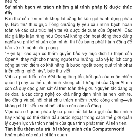
nêu rõ.
Sự minh bạch và trách nhiệm giải trình pháp lý được thúc
đẩy
Bức thư của liên minh khép lại bằng lời kêu gọi hành động pháp
lý. Bức thư thúc giục Tổng chưởng lý yêu cầu minh bạch hoàn
toàn về các cấu trúc hiện tại và được đề xuất của OpenAI. Các
tác giả lập luận rằng nếu OpenAI không còn hoạt động theo đúng
nghĩa vụ phi lợi nhuận của mình, thì tiểu bang phải hành động để
bảo vệ sứ mệnh công cộng.
"Hiện tại, các bạn có thẩm quyền bảo vệ mục đích từ thiện của
OpenAI thay mặt cho những người thụ hưởng, bảo vệ lợi ích công
cộng tại thời điểm có khả năng là bước ngoặt trong quá trình phát
triển công nghệ này", bức thư viết.
Với sự phát triển của AGI đang tăng tốc, kết quả của cuộc chiến
quản trị này có thể định hình không chỉ tương lai của OpenAI mà
còn cả quỹ đạo giám sát AI trên toàn thế giới. Nguyên tắc đang bị
đe dọa là các công nghệ có khả năng định hình lại nền kinh tế,
lao động và xã hội phải chịu trách nhiệm trước công chúng—và
không chỉ bị kiểm soát bởi lợi ích của các cổ đông.
Việc các cơ quan pháp lý có phản hồi lời kêu gọi của liên minh
hay không có thể đánh dấu bước ngoặt trong cách thế giới quản
lý quyền lực và trách nhiệm của quá trình phát triển AI tiên tiến.
Tìm hiểu thêm câu trả lời thông minh của Computerworld
Khám phá các câu hỏi liên quan