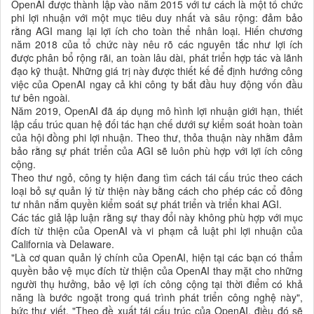
OpenAI được thành lập vào năm 2015 với tư cách là một tổ chức
phi lợi nhuận với một mục tiêu duy nhất và sâu rộng: đảm bảo
rằng AGI mang lại lợi ích cho toàn thể nhân loại. Hiến chương
năm 2018 của tổ chức này nêu rõ các nguyên tắc như lợi ích
được phân bổ rộng rãi, an toàn lâu dài, phát triển hợp tác và lãnh
đạo kỹ thuật. Những giá trị này được thiết kế để định hướng công
việc của OpenAI ngay cả khi công ty bắt đầu huy động vốn đầu
tư bên ngoài.
Năm 2019, OpenAI đã áp dụng mô hình lợi nhuận giới hạn, thiết
lập cấu trúc quan hệ đối tác hạn chế dưới sự kiểm soát hoàn toàn
của hội đồng phi lợi nhuận. Theo thư, thỏa thuận này nhằm đảm
bảo rằng sự phát triển của AGI sẽ luôn phù hợp với lợi ích công
cộng.
Theo thư ngỏ, công ty hiện đang tìm cách tái cấu trúc theo cách
loại bỏ sự quản lý từ thiện này bằng cách cho phép các cổ đông
tư nhân nắm quyền kiểm soát sự phát triển và triển khai AGI.
Các tác giả lập luận rằng sự thay đổi này không phù hợp với mục
đích từ thiện của OpenAI và vi phạm cả luật phi lợi nhuận của
California và Delaware.
"Là cơ quan quản lý chính của OpenAI, hiện tại các bạn có thẩm
quyền bảo vệ mục đích từ thiện của OpenAI thay mặt cho những
người thụ hưởng, bảo vệ lợi ích công cộng tại thời điểm có khả
năng là bước ngoặt trong quá trình phát triển công nghệ này",
bức thư viết. "Theo đề xuất tái cấu trúc của OpenAI, điều đó sẽ