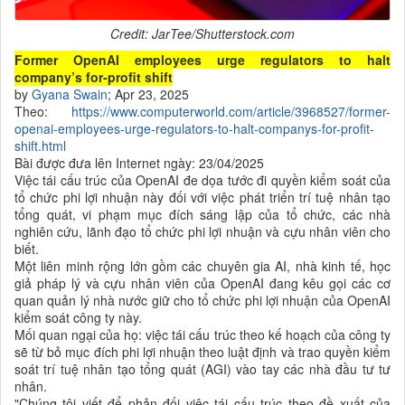
Credit: JarTee/Shutterstock.com
Former OpenAI employees urge regulators to halt
company’s for-profit shift
by
Gyana Swain
; Apr 23, 2025
Theo:
https://www.computerworld.com/article/3968527/former-
openai-employees-urge-regulators-to-halt-companys-for-profit-
shift.html
Bài được đưa lên Internet ngày: 23/04/2025
Việc tái cấu trúc của OpenAI đe dọa tước đi quyền kiểm soát của
tổ chức phi lợi nhuận này đối với việc phát triển trí tuệ nhân tạo
tổng quát, vi phạm mục đích sáng lập của tổ chức, các nhà
nghiên cứu, lãnh đạo tổ chức phi lợi nhuận và cựu nhân viên cho
biết.
Một liên minh rộng lớn gồm các chuyên gia AI, nhà kinh tế, học
giả pháp lý và cựu nhân viên của OpenAI đang kêu gọi các cơ
quan quản lý nhà nước giữ cho tổ chức phi lợi nhuận của OpenAI
kiểm soát công ty này.
Mối quan ngại của họ: việc tái cấu trúc theo kế hoạch của công ty
sẽ từ bỏ mục đích phi lợi nhuận theo luật định và trao quyền kiểm
soát trí tuệ nhân tạo tổng quát (AGI) vào tay các nhà đầu tư tư
nhân.
"Chúng tôi viết để phản đối việc tái cấu trúc theo đề xuất của