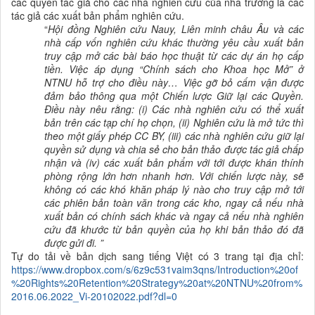
các quyền tác giả cho các nhà nghiên cứu của nhà trường là các
tác giả các xuất bản phẩm nghiên cứu.
“
Hội đồng Nghiên cứu Nauy, Liên minh châu Âu và các
nhà cấp vốn nghiên cứu khác thường yêu cầu xuất bản
truy cập mở các bài báo học thuật từ các dự án họ cấp
tiền. Việc áp dụng “Chính sách cho Khoa học Mở” ở
NTNU hỗ trợ cho điều này… Việc gỡ bỏ cấm vận được
đảm bảo thông qua một Chiến lược Giữ lại các Quyền.
Điều này nêu rằng: (i) Các nhà nghiên cứu có thể xuất
bản trên các tạp chí họ chọn, (ii) Nghiên cứu là mở tức thì
theo một giấy phép CC BY, (iii) các nhà nghiên cứu giữ lại
quyền sử dụng và chia sẻ cho bản thảo được tác giả chấp
nhận và (iv) các xuất bản phẩm với tới được khán thính
phòng rộng lớn hơn nhanh hơn. Với chiến lược này, sẽ
không có các khó khăn pháp lý nào cho truy cập mở tới
các phiên bản toàn văn trong các kho, ngay cả nếu nhà
xuất bản có chính sách khác và ngay cả nếu nhà nghiên
cứu đã khước từ bản quyền của họ khi bản thảo đó đã
được gửi đi. ”
Tự do tải về bản dịch sang tiếng Việt có 3 trang tại địa chỉ:
https://www.dropbox.com/s/6z9c531vaim3qns/Introduction%20of
%20Rights
%20Retention%20Strategy%20at%20NTNU%20from%
2016.06.2022_Vi-20102022.pdf?dl=0