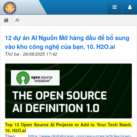
AI
12 dự án AI Nguồn Mở hàng đầu để bổ sung
vào kho công nghệ của bạn. 10. H2O.ai
Thứ ba - 26/08/2025 17:42
Top 12 Open Source AI Projects to Add to Your Tech Stack.
10. H2O.ai
Theo:
https://www.digitalocean.com/resources/articles/open-