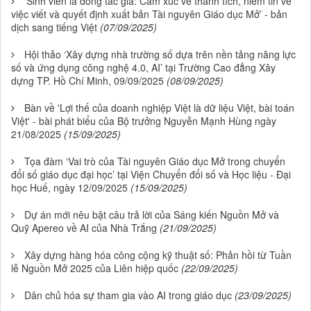
‘Sinh viên là đồng tác giả: Cảm xúc về thành tích, niềm tin về
việc viết và quyết định xuất bản Tài nguyên Giáo dục Mở’ - bản
dịch sang tiếng Việt
(07/09/2025)
Hội thảo ‘Xây dựng nhà trường số dựa trên nền tảng năng lực
số và ứng dụng công nghệ 4.0, AI’ tại Trường Cao đẳng Xây
dựng TP. Hồ Chí Minh, 09/09/2025
(08/09/2025)
Bàn về 'Lợi thế của doanh nghiệp Việt là dữ liệu Việt, bài toán
Việt' - bài phát biểu của Bộ trưởng Nguyễn Mạnh Hùng ngày
21/08/2025
(15/09/2025)
Tọa đàm ‘Vai trò của Tài nguyên Giáo dục Mở trong chuyển
đổi số giáo dục đại học’ tại Viện Chuyển đổi số và Học liệu - Đại
học Huế, ngày 12/09/2025
(15/09/2025)
Dự án mới nêu bật câu trả lời của Sáng kiến Nguồn Mở và
Quỹ Apereo về AI của Nhà Trắng
(21/09/2025)
Xây dựng hàng hóa công cộng kỹ thuật số: Phản hồi từ Tuần
lễ Nguồn Mở 2025 của Liên hiệp quốc
(22/09/2025)
Dân chủ hóa sự tham gia vào AI trong giáo dục
(23/09/2025)