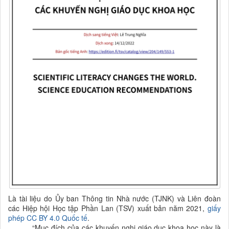
Là tài liệu do Ủy ban Thông tin Nhà nước (TJNK) và Liên đoàn
các Hiệp hội Học tập Phần Lan (TSV) xuất bản năm 2021,
g
iấy
phép CC BY 4.0 Quốc tế
.
“
Mục đích của các
khuyến nghị giáo dục
khoa học
này là