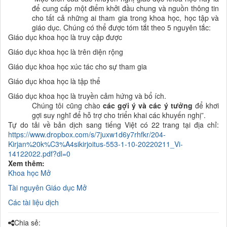
để cung cấp một điểm khởi đầu chung và nguồn thông tin
cho tất cả những ai tham gia trong
khoa học
,
học tập và
giáo dục
.
Chúng có thể được tóm tắt theo 5 nguyên tắc:
Giáo dục
khoa học
là truy cập được
Giáo dục
khoa học
là trên diện rộng
Giáo dục
khoa học
xúc tác cho sự tham gia
Giáo dục
khoa học
là tập thể
Giáo dục
khoa học
là
truyền cảm hứng và
bổ ích
.
Chúng tôi cũng chào
các gợi ý và các ý tưởng
để khơi
gợi suy nghĩ để hỗ trợ cho triển khai các
khuyến nghị
”.
Tự do tải về bản dịch sang tiếng Việt có 22 trang tại địa chỉ:
https://www.dropbox.com/s/7juxw1d6y7rhfkr/204-
Kirjan%20k%C3%A4sikirjoitus-553-1-10-20220211_Vi-
14122022.pdf?dl=0
Xem thêm:
Khoa học Mở
Tài nguyên Giáo dục Mở
Các tài liệu dịch
Chia sẻ: