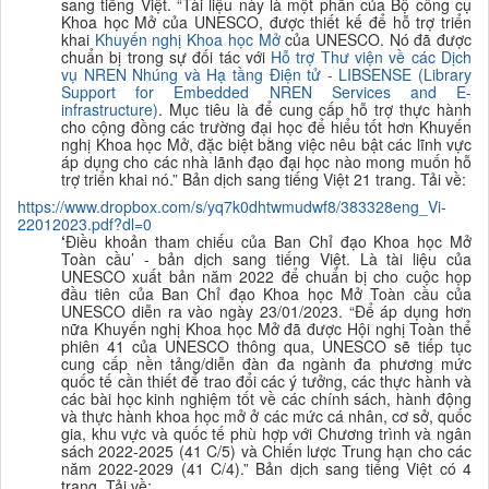
sang tiếng Việt. “
Tài liệu này là một phần của Bộ công cụ
Khoa học Mở của UNESCO, được thiết kế để hỗ trợ triển
khai
K
huyến nghị Khoa học Mở
của UNESCO. Nó đã được
chuẩn bị trong sự đối tác với
Hỗ trợ Thư viện về các Dịch
vụ NREN Nhúng và Hạ tầng Điện tử - LIBSENSE
(Library
Support for Embedded NREN Services and E-
infrastructure)
. Mục tiêu là để cung cấp hỗ trợ thực hành
cho cộng đồng các trường đại học để hiểu tốt hơn Khuyến
nghị Khoa học Mở, đặc biệt bằng việc nêu bật các lĩnh vực
áp dụng cho các nhà lãnh đạo đại học nào mong muốn hỗ
trợ triển khai nó.
”
B
ản dịch sang tiếng Việt 21 trang. Tải về:
https://www.dropbox.com/s/yq7k0dhtwmudwf8/383328eng_Vi-
22012023.pdf?dl=0
‘
Điều khoản tham chiếu của Ban Chỉ đạo Khoa học Mở
Toàn cầu’ - bản dịch sang tiếng
Việt. Là tài liệu của
UNESCO xuất bản năm 2022 để chuẩn bị cho cuộc họp
đầu tiên của Ban Chỉ đạo Khoa học Mở Toàn cầu của
UNESCO diễn ra vào ngày 23/01/2023.
“
Để áp dụng hơn
nữa Khuyến nghị Khoa học Mở đã được Hội nghị Toàn thể
phiên 41 của UNESCO thông qua, UNESCO sẽ tiếp tục
cung cấp nền tảng/diễn đàn đa ngành đa phương mức
quốc tế cần thiết để trao đổi các ý tưởng, các thực hành và
các bài học kinh nghiệm tốt về các chính sách, hành động
và thực hành khoa học mở ở các mức cá nhân, cơ sở, quốc
gia, khu vực và quốc tế phù hợp với Chương trình và ngân
sách 2022-2025 (41 C/5) và Chiến lược Trung hạn cho các
năm 2022-2029 (41 C/4).”
B
ản dịch sang tiếng Việt có 4
trang. Tải về: