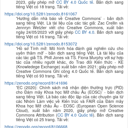
2023, giấy phép mở
CC BY 4.0 Quốc tế
. Bản dịch sang
tiếng Việt có 18 trang. Tải về:
https://doi.org/10.5281/zenodo.8161067
‘
Hướng dẫn nhà báo về Creative Commons’ - bản dịch
sang tiếng Việt. Là tài liệu của các tác giả: Zac Crellin và
Jennryn Wetzler viết cho Creative Commons, xuất bản
ngày 24/05/2023 với giấy phép
CC BY 4.0
. Bản dịch sang
tiếng Việt có 16 trang. Tải về:
https://doi.org/10.5281/zenodo.8153072
‘
Hồ sơ Tính mở: Mô hình hóa đánh giá nghiên cứu cho
uyên thâm mở
’ - bản dịch sang tiếng Việt. Là tài liệu của
các tác giả
TS. Phill Jones và TS. Fiona Murphy với sự hợp
tác của nhiều người khác, do Trao đổi Kiến thức - KE
(Knowledege Exchange) xuất bản năm 2021; giấy phép mở
Creative Commons Ghi công 4.0 Quốc tế. Bản dịch sang
tiếng Việt có 93 trang. Tải về:
https://zenodo.org/record/8141696
‘
EC (2020): Chính sách mã nhận diện thường trực (PID)
cho Đám mây Khoa học Mở châu Âu (EOSC)
’ - bản dịch
sang tiếng Việt. Là báo cáo độc lập của các chuyên gia từ
các Nhóm Làm việc về Kiến trúc và FAIR của Đám mây
Khoa học Mở châu Âu - EOSC (European Open Science
Cloud), xuất bản năm 2020, giấy phép mở Creative
Commons Attribution (
CC BY 4.0 Quốc tế
). Bản dịch sang
tiếng Việt có 25 trang. Tải về:
https://zenodo.org/record/8106668