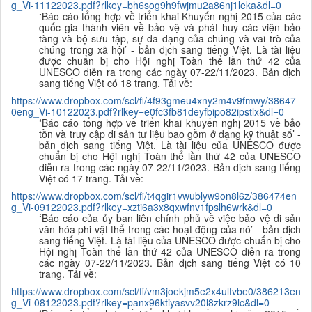
g_Vi-11122023.pdf?rlkey=bh6sog9h9fwjmu2a86nj1leka&dl=0
‘
Báo cáo tổng hợp về triển khai Khuyến nghị 2015 của các
quốc gia thành viên về bảo vệ và phát huy các viện bảo
tàng và bộ sưu tập, sự đa dạng của chúng và vai trò của
chúng trong xã hội’ - bản dịch sang tiếng Việt. Là tài liệu
được chuẩn bị cho Hội nghị Toàn thể lần thứ 42 của
UNESCO diễn ra trong các ngày 07-22/11/2023. Bản dịch
sang tiếng Việt có 18 trang. Tải về:
https://www.dropbox.com/scl/fi/4f93gmeu4xny2m4v9fmwy/38647
0eng_Vi-10122023.pdf?rlkey=e0fc3fb81deyfbipo82ipstlx&dl=0
‘
Báo cáo tổng hợp về triển khai khuyến nghị 2015 về bảo
tồn và truy cập di sản tư liệu bao gồm ở dạng kỹ thuật số’ -
bản dịch sang tiếng Việt. Là tài liệu của UNESCO được
chuẩn bị cho Hội nghị Toàn thể lần thứ 42 của UNESCO
diễn ra trong các ngày 07-22/11/2023. Bản dịch sang tiếng
Việt có 17 trang. Tải về:
https://www.dropbox.com/scl/fi/t4qgir1vwublyw9on8l6z/386474en
g_Vi-09122023.pdf?rlkey=xzti6a3x8qxwfnv1fpslh6wrk&dl=0
‘
Báo cáo của ủy ban liên chính phủ về việc bảo vệ di sản
văn hóa phi vật thể trong các hoạt động của nó’ - bản dịch
sang tiếng Việt. Là tài liệu của UNESCO được chuẩn bị cho
Hội nghị Toàn thể lần thứ 42 của UNESCO diễn ra trong
các ngày 07-22/11/2023. Bản dịch sang tiếng Việt có 10
trang. Tải về:
https://www.dropbox.com/scl/fi/vm3joekjm5e2x4ultvbe0/386213en
g_Vi-08122023.pdf?rlkey=panx96ktiyasvv20l8zkrz9lc&dl=0