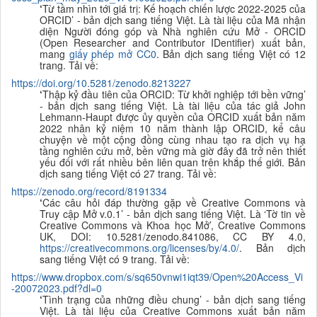
‘
Từ tầm nhìn tới giá trị: Kế hoạch chiến lược 2022-2025 của
ORCID
’ - bản dịch sang tiếng Việt. Là tài liệu của Mã nhận
diện Người đóng góp và Nhà nghiên cứu Mở - ORCID
(Open Researcher and Contributor IDentifier) xuất bản,
mang
giấy phép mở CC0
. Bản dịch sang tiếng Việt có 12
trang. Tải về:
https://doi.org/10.5281/zenodo.8213227
‘
Thập kỷ đầu tiên của ORCID: Từ khởi nghiệp tới bền vững’
- bản dịch sang tiếng Việt. Là tài liệu của tác giả John
Lehmann-Haupt được ủy quyền của ORCID xuất bản năm
2022 nhân kỷ niệm 10 năm thành lập ORCID,
kể câu
chuyện về một cộng đồng cùng nhau tạo ra dịch vụ hạ
tầng nghiên cứu mở, bền vững mà giờ đây đã trở nên thiết
yếu đối với rất nhiều bên liên quan trên khắp thế giới. Bản
dịch sang tiếng Việt có 27 trang. Tải về:
https://zenodo.org/record/8191334
‘
Các câu hỏi đáp thường gặp về Creative Commons và
Truy cập Mở v.0.1
’ - bản dịch sang tiếng Việt. Là
‘Tờ tin về
Creative Commons và Khoa học Mở’, Creative Commons
UK, DOI: 10.5281/zenodo.841086, CC BY 4.0,
https://creativecommons.org/licenses/by/4.0/
. Bản dịch
sang tiếng Việt có 9 trang. Tải về:
https://www.dropbox.com/s/sq650vnwi1iqt39/Open%20Access_Vi
-20072023.pdf?dl=0
‘
Tình trạng của những điều chung
’ - bản dịch sang tiếng
Việt. Là tài liệu của Creative Commons xuất bản năm