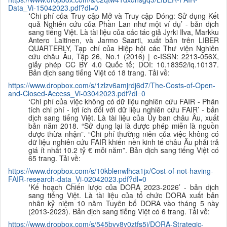
Data_Vi-15042023.pdf?dl=0
‘
Chi phí của Truy cập Mở và Truy cập Đóng: Sử dụng Kết
quả Nghiên cứu của Phần Lan như một ví dụ’ - bản dịch
sang tiếng Việt. Là tài liệu của các tác giả Jyrki Ilva, Markku
Antero Laitinen, và Jarmo Saarti, xuất bản trên LIBER
QUARTERLY, Tạp chí của Hiệp hội các Thư viện Nghiên
cứu châu Âu, Tập 26, No.1 (2016) | e-ISSN: 2213-056X,
giấy phép CC BY 4.0 Quốc tế; DOI: 10.18352/lq.10137.
B
ản dịch sang tiếng Việt có 18 trang. Tải về:
https://www.dropbox.com/s/1zlzv6amjrdj6d7/The-Costs-of-Open-
and-Closed-Access_Vi-03042023.pdf?dl=0
‘
Chi phí của việc không có dữ liệu nghiên cứu FAIR - Phân
tích chi phí - lợi ích đối với dữ liệu nghiên cứu FAIR’ - bản
dịch sang tiếng Việt. Là tài liệu của Ủy ban châu Âu, xuất
bản năm 2018. “Sử dụng lại là được phép miễn là nguồn
được thừa nhận”. “Chi phí thường niên của việc không có
dữ liệu nghiên cứu FAIR khiến nền kinh tế châu Âu phải trả
giá ít nhất 10.2 tỷ € mỗi năm”. B
ản dịch sang tiếng Việt có
65 trang.
Tải về:
https://www.dropbox.com/s/10kblenwlhca1jx/Cost-of-not-having-
FAIR-research-data_Vi-02042023.pdf?dl=0
‘
Kế hoạch Chiến lược của DORA 2023-2026’ - bản dịch
sang tiếng Việt. Là tài liệu của tổ chức DORA xuất bản
nhân kỷ niệm 10 năm Tuyên bố DORA vào tháng 5 này
(2013-2023). B
ản dịch sang tiếng Việt có 6 trang. Tải về:
https://www.dropbox.com/s/545bvy8y0ztfs5i/DORA-Strategic-