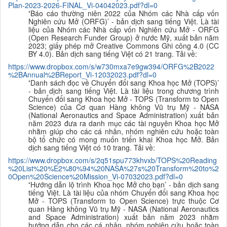
Plan-2023-2026-FINAL_Vi-04042023.pdf?dl=0
‘
Báo cáo thường niên 2022 của Nhóm các Nhà cấp vốn
Nghiên cứu Mở (ORFG)’ - bản dịch sang tiếng Việt. Là tài
liệu của Nhóm các Nhà cấp vốn Nghiên cứu Mở - ORFG
(Open Research Funder Group) ở nước Mỹ, xuất bản năm
2023; giấy phép mở Creative Commons Ghi công 4.0 (CC
BY 4.0). Bản dịch sang tiếng Việt có 21 trang. Tải về:
https://www.dropbox.com/s/w730mxa7e9gw394/ORFG%2B2022
%2BAnnual%2BReport_Vi-12032023.pdf?dl=0
‘
Danh sách đọc về Chuyển đổi sang Khoa học Mở (TOPS)’
- bản dịch sang tiếng Việt. Là tài liệu trong chương trình
Chuyển đổi sang Khoa học Mở - TOPS (Transform to Open
Science) của Cơ quan Hàng không Vũ trụ Mỹ - NASA
(National Aeronautics and Space Administration) xuất bản
năm 2023 đưa ra danh mục các tài nguyên Khoa học Mở
nhằm giúp cho các cá nhân, nhóm nghiên cứu hoặc toàn
bộ tổ chức có mong muốn triển khai Khoa học Mở. Bản
dịch sang tiếng Việt có 10 trang. Tải về:
https://www.dropbox.com/s/2q51spu773khvxb/TOPS%20Reading
%20List%20%E2%80%94%20NASA%27s%20Transform%20to%2
0Open%20Science%20Mission_Vi-07032023.pdf?dl=0
‘
Hướng dẫn lộ trình Khoa học Mở cho bạn’ - bản dịch sang
tiếng Việt. Là tài liệu của nhóm Chuyển đổi sang Khoa học
Mở - TOPS (Transform to Open Science) trực thuộc Cơ
quan Hàng không Vũ trụ Mỹ - NASA (National Aeronautics
and Space Administration) xuất bản năm 2023 nhằm
hướng dẫn cho các cá nhân, nhóm nghiên cứu hoặc toàn