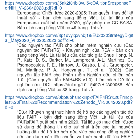
https://www.dropbox.com/s/j5nk2f84bl3vui5/cOAlitionSresponseF
orNIH_Vi-26042023.pdf?dl=0
Europeana: ‘Chiến lược 2020-2025: Trao quyền thay đổi kỹ
thuật số’ - bản dịch sang tiếng Việt. Là tài liệu của
Europeana xuất bản năm 2020, giấy phép mở CC BY-SA.
B
ản dịch sang tiếng Việt có 49 trang. Tải về:
https://www.dropbox.com/s/8p1dvylqxvnbj19/EU2020StrategyDigit
al_May2020_Vi-02052023.pdf?dl=0
‘
Các nguyên tắc FAIR cho phần mềm nghiên cứu (Các
nguyên tắc FAIR4RS) - Khuyến nghị của RDA’ - bản dịch
sang tiếng Việt. Là tài liệu của các tác giả: Chue Hong, N.
P., Katz, D. S., Barker, M., Lamprecht, A-L, Martinez, C.,
Psomopoulos, F. E., Harrow, J., Castro, L. J., Gruenpeter,
M., Martinez, P. A., Honeyman, T., et al. (2022). Các
nguyên tắc FAIR cho Phần mềm Nghiên cứu phiên bản
1.0. (Các nguyên tắc FAIR4RS v1.0). Liên minh Dữ liệu
nghiên cứu. DOI: https://doi.org/10.15497/RDA00068. B
ản
dịch sang tiếng Việt có 38 trang. Tải về:
https://www.dropbox.com/s/0bpt6ohsnokinpx/FAIR4RS%20Princip
les%20Final%20Recommendation%20Zenodo_Vi-30042023.pdf?
dl=0
‘
D3.4 Khuyến nghị thực hành để hỗ trợ các nguyên tắc dữ
liệu FAIR’ - bản dịch sang tiếng Việt. Là tài liệu của
FAIRsFAIR xuất bản năm 2020. Tài liệu có mục đích “được
sử dụng để thông tin cho sự phát triển các tài nguyên
hướng dẫn để hỗ trợ hơn nữa việc các cộng đồng nghiên
cứu áp dụng các tiêu chuẩn và thực hành dữ liệu FAIR.”