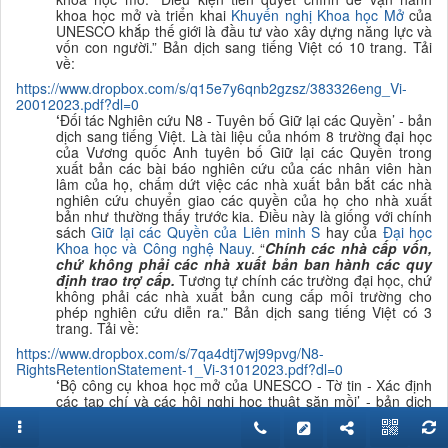
khoa học mở và triển khai
K
huyến nghị Khoa học Mở
của
UNESCO khắp thế giới là đầu tư vào xây dựng năng lực và
vốn con người.
”
B
ản dịch sang tiếng Việt có 10 trang. Tải
về:
https://www.dropbox.com/s/q15e7y6qnb2gzsz/383326eng_Vi-
20012023.pdf?dl=0
‘
Đối tác Nghiên cứu N8 - Tuyên bố Giữ lại các Quyền’ - bản
dịch sang tiếng Việt. Là
tài liệu của nhóm 8 trường đại học
của Vương quốc Anh tuyên bố Giữ lại các Quyền trong
xuất bản các bài báo nghiên cứu của các nhân viên hàn
lâm của họ, chấm dứt việc các nhà xuất bản bắt các nhà
nghiên cứu chuyển giao các quyền của họ cho nhà xuất
bản như thường thấy trước kia. Điều này là giống với chính
sách
Giữ lại các Quyền của Liên minh S
hay của
Đại học
Khoa học và Công nghệ Nauy
.
“
Chính các nhà cấp vốn,
chứ không phải các nhà xuất bản ban hành các quy
định trao trợ cấp.
Tương tự chính các trường đại học, chứ
không phải các nhà xuất bản cung cấp môi trường cho
phép nghiên cứu diễn ra.
”
B
ản dịch sang tiếng Việt có 3
trang. Tải về:
https://www.dropbox.com/s/7qa4dtj7wj99pvg/N8-
RightsRetentionStatement-1_Vi-31012023.pdf?dl=0
‘
Bộ công cụ khoa học mở của UNESCO - Tờ
tin - Xác định
các tạp chí và các hội nghị học thuật săn mồi’ - bản dịch
sang tiếng Việt.
“Tài liệu này là một phần của Bộ công cụ
Khoa học Mở của UNESCO, được t
hiết kế để hỗ trợ triển