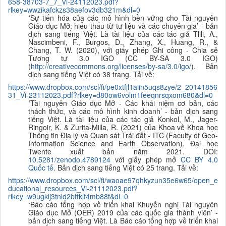
658-38703-7_7_Vi-24112023.pdf?
rlkey=wwzikafckzs38aefov3db321m&dl=0
‘
Sự tiến hóa của các mô hình bền vững cho Tài nguyên
Giáo dục Mở: hiểu thấu từ tư liệu và các chuyên gia’ - bản
dịch sang tiếng Việt. Là tài liệu của các tác giả
Tlili, A.,
Nascimbeni, F., Burgos, D., Zhang, X., Huang, R., &
Chang, T. W. (2020), với giấy phép Ghi công - Chia sẻ
Tương tự 3.0 IGO (CC BY-SA 3.0 IGO)
(
http://creativecommons.org/licenses/by-sa/3.0/igo/
). Bản
dịch sang tiếng Việt có 38 trang. Tải về:
https://www.dropbox.com/scl/fi/pe0xtfjl1aiin5uqs8zye/2_20141856
31_Vi-23112023.pdf?rlkey=d80ow6volm1feeqnrsqxom680&dl=0
‘
Tài nguyên Giáo dục Mở - Các khái niệm cơ bản, các
thách thức, và các mô hình kinh doanh’ - bản dịch sang
tiếng Việt. Là tài liệu của các tác giả
Konkol, M., Jager-
Ringoir, K. & Zurita-Milla, R. (2021) của Khoa về Khoa học
Thông tin Địa lý và Quan sát Trái đất - ITC (Faculty of Geo-
Information Science and Earth Observation), Đại học
Twente xuất bản năm 2021. DOI:
10.5281/zenodo.4789124
với giấy phép mở
CC BY 4.0
Quốc tế
. Bản dịch sang tiếng Việt có 25 trang. Tải về:
https://www.dropbox.com/scl/fi/waoae97qhkyzun35e6w65/open_e
ducational_resources_Vi-21112023.pdf?
rlkey=w9ugklj3tnld2btfklf4mb88f&dl=0
‘
Báo cáo tổng hợp về triển khai Khuyến nghị Tài nguyên
Giáo dục Mở (OER) 2019 của các quốc gia thành viên
’ -
bản dịch sang tiếng Việt. Là Báo cáo tổng hợp về triển khai