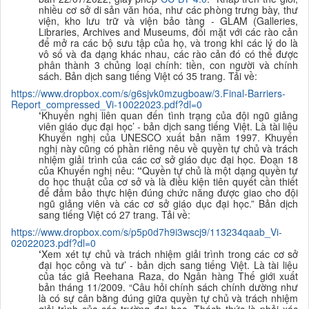
nhiều cơ sở di sản văn hóa, như các phòng trưng bày, thư
viện, kho lưu trữ và viện bảo tàng - GLAM (Galleries,
Libraries, Archives and Museums, đối mặt với các rào cản
để mở ra các bộ sưu tập của họ, và trong khi các lý do là
vô số và đa dạng khác nhau, các rào cản đó có thể được
phân thành 3 chủng loại chính: tiền, con người và chính
sách.
B
ản dịch sang tiếng Việt có 35 trang. Tải về:
https://www.dropbox.com/s/g6sjvk0mzugboaw/3.Final-Barriers-
Report_compressed_Vi-10022023.pdf?dl=0
‘
Khuyến nghị liên quan đến tình trạng của đội ngũ giảng
viên giáo dục đại học’ - bản dịch sang tiếng Việt. Là tài liệu
Khuyế
n nghị của UNESCO xuất bản năm 1997. Khuyến
nghị này cũng có phần riêng nêu về quyền tự chủ và trách
nhiệm giải trình của các cơ sở giáo dục đại học. Đoạn 18
của Khuyến nghị nêu:
“
Quyền tự chủ là một dạng quyền tự
do học thuật của cơ sở và là điều kiện tiên quyết cần thiết
để đảm bảo thực hiện đúng chức năng được giao cho đội
ngũ giảng viên và các cơ sở giáo dục đại học.”
B
ản dịch
sang tiếng Việt có 27 trang. Tải về:
https://www.dropbox.com/s/p5p0d7h9i3wscj9/113234qaab_Vi-
02022023.pdf?dl=0
‘
Xem xét tự chủ và trách nhiệm giải trình trong các cơ sở
đại học công và tư’ - bản dịch sang tiếng Việt. Là tài liệu
của tác giả Reehana Raza, do Ngân hàng Thế giới xuất
bản tháng 11/2009.
“
Câu hỏi chính sách chính dường như
là có sự cân bằng đúng giữa quyền tự chủ và trách nhiệm