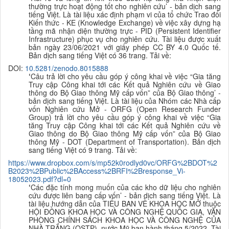
thường trực hoạt động tốt cho nghiên cứu’ - bản dịch sang
tiếng Việt. Là tài liệu xác định phạm vi của tổ chức Trao đổi
Kiến thức - KE (Knowledge Exchange) về việc xây dựng hạ
tầng mã nhận diện thường trực - PID (Persistent Identifier
Infrastructure) phục vụ cho nghiên cứu. Tài liệu được xuất
bản ngày 23/06/2021 với giấy phép CC BY 4.0 Quốc tế.
B
ản dịch sang tiếng Việt có 36 trang. Tải về:
DOI:
10.5281/zenodo.8015888
‘
Câu trả lời cho yêu cầu góp ý công khai về việc “Gia tăng
Truy cập Công khai tới các Kết quả Nghiên cứu về Giao
thông do Bộ Giao thông Mỹ cấp vốn” của Bộ Giao thông’ -
bản dịch sang tiếng Việt. Là tài liệu của Nhóm các Nhà cấp
vốn Nghiên cứu Mở - ORFG (Open Research Funder
Group) trả lời cho yêu cầu góp ý công khai về việc “Gia
tăng Truy cập Công khai tới các Kết quả Nghiên cứu về
Giao thông do Bộ Giao thông Mỹ cấp vốn” của Bộ Giao
thông Mỹ - DOT (Department of Transportation). B
ản dịch
sang tiếng Việt có 9 trang. Tải về:
https://www.dropbox.com/s/mp52k0rodlyd0vc/ORFG%2BDOT%2
B2023%2BPublic%2BAccess%2BRFI%2Bresponse_Vi-
18052023.pdf?dl=0
‘
Các đặc tính mong muốn của các kho dữ liệu cho nghiên
cứu được liên bang cấp vốn’ - bản dịch sang tiếng Việt. Là
tài liệu hướng dẫn của TIỂU BAN VỀ KHOA HỌC MỞ thuộc
HỘI ĐỒNG KHOA HỌC VÀ CÔNG NGHỆ QUỐC GIA, VĂN
PHÒNG CHÍNH SÁCH KHOA HỌC VÀ CÔNG NGHỆ CỦA
NHÀ TRẮNG (OSTP), nước Mỹ ban hành tháng 5/2022. Tài