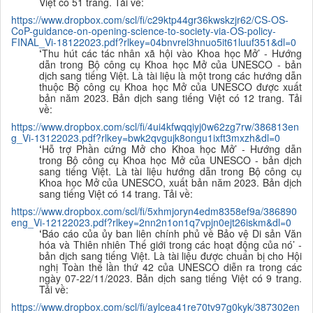
Việt có 51 trang. Tải về:
https://www.dropbox.com/scl/fi/c29ktp44gr36kwskzjr62/CS-OS-
CoP-guidance-on-opening-science-to-society-via-OS-policy-
FINAL_Vi-18122023.pdf?rlkey=04bnvrel3hnuo5it61luuf351&dl=0
‘
Thu hút các tác nhân xã hội vào Khoa học Mở’ - Hướng
dẫn trong Bộ công cụ Khoa học Mở của UNESCO - bản
dịch sang tiếng Việt. Là tài liệu là một trong các hướng dẫn
thuộc Bộ công cụ Khoa học Mở của UNESCO được xuất
bản năm 2023. B
ản dịch sang tiếng Việt có 12 trang. Tải
về:
https://www.dropbox.com/scl/fi/4ui4kfwqqiyj0w62zg7rw/386813en
g_Vi-13122023.pdf?rlkey=bwk2qvgujk8ongu1ixft3mxzh&dl=0
‘
Hỗ trợ Phần cứng Mở cho Khoa học Mở’ - Hướng dẫn
trong Bộ công cụ Khoa học Mở của UNESCO - bản dịch
sang tiếng Việt. Là tài liệu hướng dẫn trong Bộ công cụ
Khoa học Mở của UNESCO, xuất bản năm 2023. B
ản dịch
sang tiếng Việt có 14 trang. Tải về:
https://www.dropbox.com/scl/fi/5xhmjoryn4edm8358ef9a/386890
eng_Vi-12122023.pdf?rlkey=2nn2n1on1q7vpjn0ejt26iskm&dl=0
‘
Báo cáo của ủy ban liên chính phủ về Bảo vệ Di sản Văn
hóa và Thiên nhiên Thế giới trong các hoạt động của nó’ -
bản dịch sang tiếng Việt. Là tài liệu được chuẩn bị cho Hội
nghị Toàn thể lần thứ 42 của UNESCO diễn ra trong các
ngày 07-22/11/2023. Bản dịch sang tiếng Việt có 9 trang.
Tải về:
https://www.dropbox.com/scl/fi/aylcea41re70tv97g0kyk/387302en