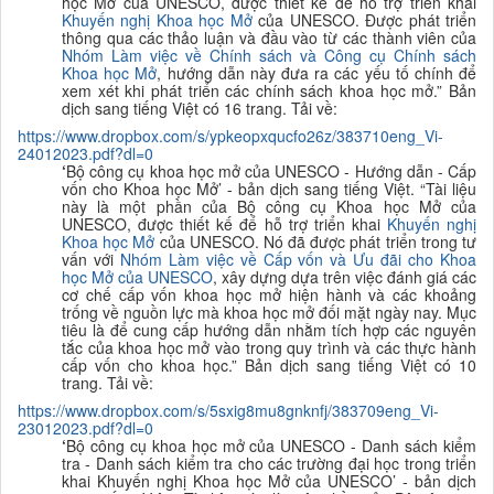
học Mở của UNESCO, được thiết kế để hỗ trợ triển khai
K
huyến nghị Khoa học Mở
của UNESCO. Được phát triển
thông qua các thảo luận và đầu vào từ các thành viên của
Nhóm Làm việc về Chính sách và Công cụ Chính sách
Khoa học Mở
, hướng dẫn này đưa ra các yếu tố chính để
xem xét khi phát triển các chính sách khoa học mở.
”
B
ản
dịch sang tiếng Việt có 16 trang. Tải về:
https://www.dropbox.com/s/ypkeopxqucfo26z/383710eng_Vi-
24012023.pdf?dl=0
‘
Bộ công cụ khoa học mở của UNESCO - Hướng
dẫn - Cấp
vốn cho Khoa học Mở’ - bản dịch sang tiếng Việt. “
Tài liệu
này là một phầ
n của Bộ công cụ Khoa học Mở của
UNESCO, được thiết kế để hỗ trợ triển khai
K
huyến nghị
Khoa học Mở
của UNESCO. Nó đã được phát triển trong tư
vấn với
Nhóm Làm việc về Cấp vốn và Ưu đãi cho Khoa
học Mở của UNESCO
, xây dựng dựa trên việc đánh giá các
cơ chế cấp vốn khoa học mở hiện hành và các khoảng
trống về nguồn lực mà khoa học mở đối mặt ngày nay. Mục
tiêu là để cung cấp hướng dẫn nhằm tích hợp các nguyên
tắc của khoa học mở vào trong quy trình và các thực hành
cấp vốn cho khoa học.
”
B
ản dịch sang tiếng Việt có 10
trang. Tải về:
https://www.dropbox.com/s/5sxig8mu8gnknfj/383709eng_Vi-
23012023.pdf?dl=0
‘
Bộ công cụ khoa học mở của UNESCO -
Danh sách kiểm
tra - Danh sách kiểm tra cho các trường đại học trong triển
khai K
huyến nghị Khoa học Mở của UNESCO’ - bản dịch