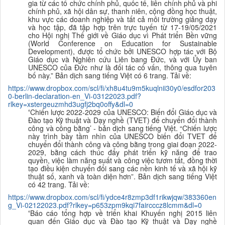
gia từ các tổ chức chính phủ, quốc tế, liên chính phủ và phi
chính phủ, xã hội dân sự, thanh niên, cộng đồng học thuật,
khu vực các doanh nghiệp và tất cả môi trường giảng dạy
và học tập, đã tập hợp trên trực tuyến từ 17-19/05/2021
cho Hội nghị Thế giới về Giáo dục vì Phát triển Bền vững
(World Conference on Education for Sustainable
Development), được tổ chức bởi UNESCO hợp tác với Bộ
Giáo dục và Nghiên cứu Liên bang Đức, và với Ủy ban
UNESCO của Đức như là đối tác cố vấn, thông qua tuyên
bố này.” Bản dịch sang tiếng Việt có 6 trang. Tải về:
https://www.dropbox.com/scl/fi/xh8u4tu9m5kuqlnii30y0/esdfor203
0-berlin-declaration-en_Vi-03122023.pdf?
rlkey=xstergeuzmhd3ugfj2bq0offy&dl=0
‘
Chiến lược 2022-2029 của UNESCO: Biến đổi Giáo dục và
Đào tạo Kỹ thuật và Dạy nghề (TVET) để chuyển đổi thành
công và công bằng
’ - bản dịch sang tiếng Việt. “Chiến lược
này trình bày tầm nhìn của UNESCO biến đổi TVET để
chuyển đổi thành công và công bằng trong giai đoạn 2022-
2029, bằng cách thúc đẩy phát triển kỹ năng để trao
quyền, việc làm năng suất và công việc tươm tất, đồng thời
tạo điều kiện chuyển đổi sang các nền kinh tế và xã hội kỹ
thuật số, xanh và toàn diện hơn”. Bản dịch sang tiếng Việt
có 42 trang. Tải về:
https://www.dropbox.com/scl/fi/ydce4r8zmp3df1rikwjqw/383360en
g_Vi-02122023.pdf?rlkey=p653zpm9kqi7faircccz8lcmm&dl=0
‘
Báo cáo tổng hợp về triển khai Khuyến nghị 2015 liên
quan đến Giáo dục và Đào tạo Kỹ thuật và Dạy nghề