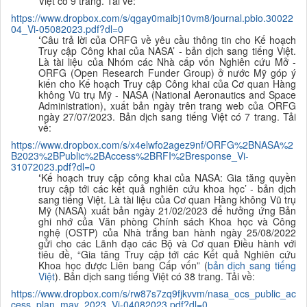
Việt có 9 trang. Tải về:
https://www.dropbox.com/s/qgay0maibj10vm8/journal.pbio.30022
04_Vi-05082023.pdf?dl=0
‘
Câu trả lời của ORFG về yêu cầu thông tin cho Kế hoạch
Truy cập Công khai của NASA’ - bản dịch sang tiếng Việt.
Là tài liệu của Nhóm các Nhà cấp vốn Nghiên cứu Mở -
ORFG (Open Research Funder Group) ở nước Mỹ góp ý
kiến cho Kế hoạch Truy cập Công khai của Cơ quan Hàng
không Vũ trụ Mỹ - NASA (National Aeronautics and Space
Administration), xuất bản ngày trên trang web của ORFG
ngày 27/07/2023. Bản dịch sang tiếng Việt có 7 trang. Tải
về:
https://www.dropbox.com/s/x4elwfo2agez9nf/ORFG%2BNASA%2
B2023%2BPublic%2BAccess%2BRFI%2Bresponse_Vi-
31072023.pdf?dl=0
‘
Kế hoạch truy cập công khai của NASA: Gia tăng quyền
truy cập tới các kết quả nghiên cứu khoa học’ - bản dịch
sang tiếng Việt. Là tài liệu của Cơ quan Hàng không Vũ trụ
Mỹ (NASA) xuất bản ngày 21/02/2023 để hưởng ứng Bản
ghi nhớ của Văn phòng Chính sách Khoa học và Công
nghệ (OSTP) của Nhà trắng ban hành ngày 25/08/2022
gửi cho các Lãnh đạo các Bộ và Cơ quan Điều hành với
tiêu đề, “Gia tăng Truy cập tới các Kết quả Nghiên cứu
Khoa học được Liên bang Cấp vốn” (
bản dịch sang tiếng
Việt
). Bản dịch sang tiếng Việt có 38 trang. Tải về:
https://www.dropbox.com/s/rw87s7zq9fjkvvm/nasa_ocs_public_ac
cess_plan_may_2023_Vi-04082023.pdf?dl=0