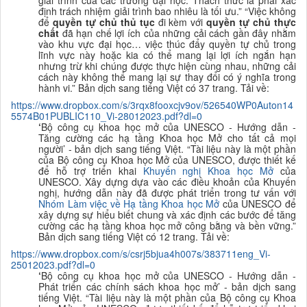
giải trình của các trường đại học. Thách thức là phải xác
định trách nhiệm giải trình bao nhiêu là tối ưu.
” “Việc không
để
quyền tự chủ thủ tục
đi kèm với
quyền tự chủ thực
chất
đã hạn chế lợi ích của những cải cách gần đây nhằm
vào khu vực đại học… việc thúc đẩy quyền tự chủ trong
lĩnh vực này hoặc kia có thể mang lại lợi ích ngắn hạn
nhưng trừ khi chúng được thực hiện cùng nhau, những cải
cách này không thể mang lại sự thay đổi có ý nghĩa trong
hành vi.”
B
ản dịch sang tiếng Việt có 37 trang. Tải về:
https://www.dropbox.com/s/3rqx8fooxcjv9ov/526540WP0Auton14
5574B01PUBLIC110_Vi-28012023.pdf?dl=0
‘
Bộ công cụ khoa học mở của UNESCO - Hướng
dẫn -
Tăng cường các hạ tầng Khoa học Mở cho tất cả mọi
người’ - bản dịch sang
tiếng Việt. “
Tài liệu này là một phần
của Bộ công cụ Khoa học Mở của UNESCO, được thiết kế
để hỗ trợ triển khai
K
huyến nghị Khoa học Mở
của
UNESCO. Xây dựng dựa vào các điều khoản của Khuyến
nghị, hướng dẫn này đã được phát triển trong tư vấn với
Nhóm Làm
việc về Hạ tầng Khoa học Mở
của UNESCO để
xây dựng sự hiểu biết chung và xác định các bước để tăng
cường các hạ tầng khoa học mở công bằng và bền vững.
”
B
ản dịch sang tiếng Việt có 12 trang. Tải về:
https://www.dropbox.com/s/csrj5bjua4h007s/383711eng_Vi-
25012023.pdf?dl=0
‘
Bộ công cụ khoa học mở của UNESCO - Hướng d
ẫn -
Phát triển các chính sách khoa học mở’ - bản dịch sang
tiếng Việt. “
Tài liệu
này là một phần của Bộ công cụ Khoa