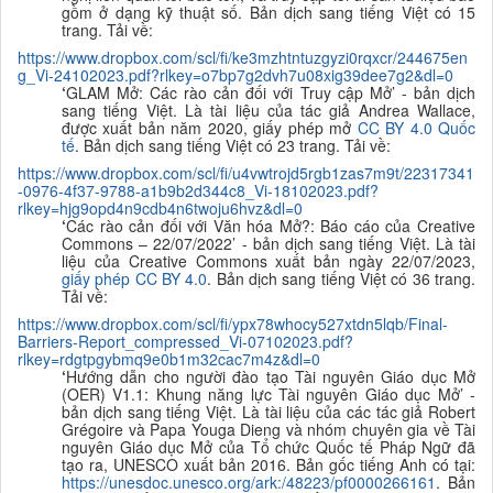
gồm ở dạng kỹ thuật số. Bản dịch sang tiếng Việt có 15
trang. Tải về:
https://www.dropbox.com/scl/fi/ke3mzhtntuzgyzi0rqxcr/244675en
g_Vi-24102023.pdf?rlkey=o7bp7g2dvh7u08xig39dee7g2&dl=0
‘
GLAM Mở: Các rào cản đối với Truy cập Mở
’ - bản dịch
sang tiếng Việt. Là tài liệu của tác giả
Andrea Wallace
,
được xuất bản năm 2020, giấy phép mở
CC BY 4.0 Quốc
tế
. Bản dịch sang tiếng Việt có 23 trang. Tải về:
https://www.dropbox.com/scl/fi/u4vwtrojd5rgb1zas7m9t/22317341
-0976-4f37-9788-a1b9b2d344c8_Vi-18102023.pdf?
rlkey=hjg9opd4n9cdb4n6twoju6hvz&dl=0
‘
Các rào cản đối với Văn hóa Mở?: Báo cáo của Creative
Commons – 22/07/2022’ - bản dịch sang tiếng Việt. Là tài
liệu của Creative Commons xuất bản ngày 22/07/2023,
giấy phép CC BY 4.0
. Bản dịch sang tiếng Việt có 36 trang.
Tải về:
https://www.dropbox.com/scl/fi/ypx78whocy527xtdn5lqb/Final-
Barriers-Report_compressed_Vi-07102023.pdf?
rlkey=rdgtpgybmq9e0b1m32cac7m4z&dl=0
‘
Hướng dẫn cho người đào tạo Tài nguyên Giáo dục Mở
(OER) V1.1: Khung năng lực Tài nguyên Giáo dục Mở’ -
bản dịch sang tiếng Việt. Là tài liệu của các tác giả Robert
Grégoire và Papa Youga Dieng và nhóm chuyên gia về Tài
nguyên Giáo dục Mở của Tổ chức Quốc tế Pháp Ngữ đã
tạo ra, UNESCO xuất bản 2016. Bản gốc tiếng Anh có tại:
https://unesdoc.unesco.org/ark:/48223/pf0000266161
. Bản