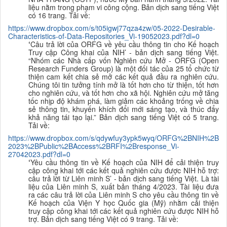
liệu nằm trong phạm vi công cộng. B
ản dịch sang tiếng Việt
có 16 trang. Tải về:
https://www.dropbox.com/s/t05igwj77qza4zw/05-2022-Desirable-
Characteristics-of-
Data-Repositories_Vi-19052023.pdf?dl=0
‘
Câu trả lời của ORFG về yêu cầu thông tin cho Kế hoạch
Truy cập Công khai của NIH’ - bản dịch sang tiếng Việt.
“Nhóm các Nhà cấp vốn Nghiên cứu Mở - ORFG (Open
Research Funders Group) là một đối tác của 25 tổ chức từ
thiện cam kết chia sẻ mở các kết quả đầu ra nghiên cứu.
Chúng tôi tin tưởng tính mở là tốt hơn cho từ thiện, tốt hơn
cho nghiên cứu, và tốt hơn cho xã hội. Nghiên cứu mở tăng
tốc nhịp độ khám phá, làm giảm các khoảng trống về chia
sẻ thông tin, khuyến khích đổi mới sáng tạo, và thúc đẩy
khả năng tái tạo lại.” B
ản dịch sang tiếng Việt có 5 trang.
Tải về:
https://www.dropbox.com/s/qdywfuy3ypk5wyq/ORFG%2BNIH%2B
2023%2BPublic%2BAccess%2BRFI%2Bresponse_Vi-
27042023.pdf?dl=0
‘
Yêu cầu thông tin về Kế hoạch của NIH để cải thiện truy
cập công khai tới các kết quả nghiên cứu được NIH hỗ trợ:
câu trả lời từ Liên minh S’ - bản dịch sang tiếng Việt. Là tài
liệu của Liên minh S, xuất bản tháng 4/2023. Tài liệu đưa
ra các câu trả lời của Liên minh S cho yêu cầu thông tin về
Kế hoạch của Viện Y học Quốc gia (Mỹ) nhằm cải thiện
truy cập công khai tới các kết quả nghiên cứu được NIH hỗ
trợ. B
ản dịch sang tiếng Việt có 9 trang. Tải về: