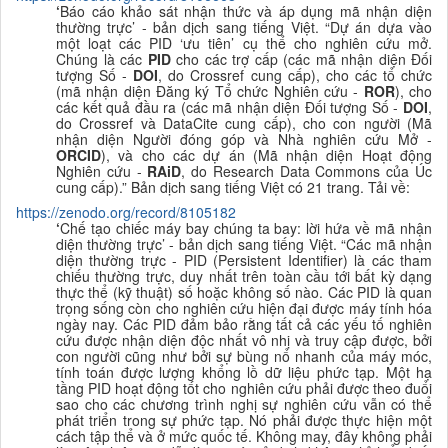
‘
Báo cáo khảo sát nhận thức và áp dụng mã nhận diện
thường trực
’ - bản dịch sang tiếng Việt. “
Dự án dựa vào
một loạt các PID ‘ưu tiên’ cụ thể cho nghiên cứu mở.
Chúng là các
PID
cho các trợ cấp (các mã nhận diện Đối
tượng Số -
DOI
, do Crossref cung cấp), cho các tổ chức
(mã nhận diện Đăng ký Tổ chức Nghiên cứu -
ROR
), cho
các kết quả đầu ra (các mã nhận diện Đối tượng Số -
DOI
,
do Crossref và DataCite cung cấp), cho con người (Mã
nhận diện Người đóng góp và Nhà nghiên cứu Mở -
ORCID
), và cho các dự án (Mã nhận diện Hoạt động
Nghiên cứu -
RAiD
, do Research Data Commons của Úc
cung cấp).
” Bản dịch sang tiếng Việt có 21 trang. Tải về:
https://zenodo.org/record/8105182
‘
Chế tạo chiếc máy bay chúng ta bay: lời hứa về mã nhận
diện thường trực
’ - bản dịch sang tiếng Việt. “Các mã nhận
diện thường trực - PID (Persistent Identifier) là các tham
chiếu thường trực, duy nhất trên toàn cầu tới bất kỳ dạng
thực thể (kỹ thuật) số hoặc không số nào. Các PID là quan
trọng sống còn cho nghiên cứu hiện đại được máy tính hóa
ngày nay. Các PID đảm bảo rằng tất cả các yếu tố nghiên
cứu được nhận diện độc nhất vô nhị và truy cập được, bởi
con người cũng như bởi sự bùng nổ nhanh của máy móc,
tính toán được lượng khổng lồ dữ liệu phức tạp. Một hạ
tầng PID hoạt động tốt cho nghiên cứu phải được theo đuổi
sao cho các chương trình nghị sự nghiên cứu vẫn có thể
phát triển trong sự phức tạp. Nó phải được thực hiện một
cách tập thể và ở mức quốc tế. Không may, đây không phải