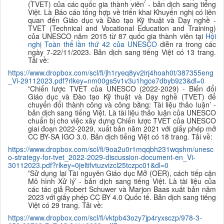
(TVET) của các quốc gia thành viên
’ - bản dịch sang tiếng
Việt. Là Báo cáo tổng hợp về triển khai Khuyến nghị có liên
quan đến Giáo dục và Đào tạo Kỹ thuật và Dạy nghề -
TVET (
Technical and Vocational Education and Training
)
của UNESCO năm 2015 từ 87 quốc gia thành viên tại
Hội
nghị Toàn thể lần thứ 42 của UNESCO
diễn ra trong các
ngày 7-22/11/2023. Bản dịch sang tiếng Việt có 13 trang.
Tải về:
https://www.dropbox.com/scl/fi/jh1ryeq8yv2irj4hoah0t/387355eng
_Vi-29112023.pdf?rlkey=nm00gs5v1v3u1hgce7dbyb9z3&dl=0
‘
Chiến lược TVET của UNESCO (2022-2029) - Biến đổi
Giáo dục và Đào tạo Kỹ thuật và Dạy nghề (TVET) để
chuyển đổi thành công và công bằng: Tài liệu thảo luận’ -
bản dịch sang tiếng Việt. Là tài liệu thảo luận của UNESCO
chuẩn bị cho việc xây dựng Chiến lược TVET của UNESCO
giai đoạn 2022-2029, xuất bản năm 2021 với giấy phép mở
CC BY-SA IGO 3.0. Bản dịch tiếng Việt có 18 trang. Tải về:
https://www.dropbox.com/scl/fi/9oa2u0r1mqqbh231wqshm/unesc
o-strategy-for-tvet_2022-2029-discussion-document-en_Vi-
30112023.pdf?rlkey=0jeltifvtuzvizcl25tczpc01&dl=0
‘
Sử dụng lại Tài nguyên Giáo dục Mở (OER), cách tiếp cận
Mô hình Xử lý’ - bản dịch sang tiếng Việt. Là tài liệu của
các tác giả Robert Schuwer và Marjon Baas xuất bản năm
2023 với giấy phép CC BY 4.0 Quốc tế. Bản dịch sang tiếng
Việt có 29 trang. Tải về:
https://www.dropbox.com/scl/fi/vktpb43ozy7jp4ryxsczp/978-3-