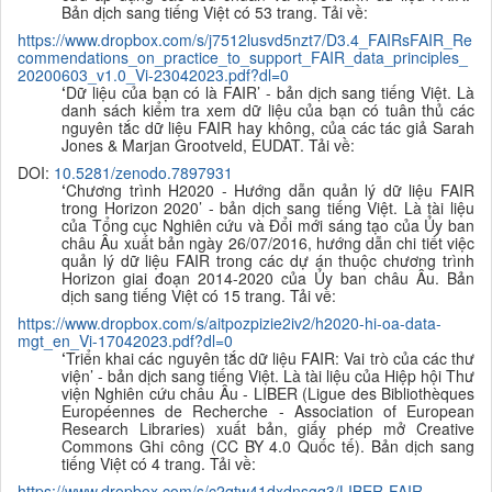
B
ản dịch sang tiếng Việt có 53 trang. Tải về:
https://www.dropbox.com/s/j7512lusvd5nzt7/D3.4_FAIRsFAIR_Re
commendations_on_practice_to_support_FAIR_data_principles_
20200603_v1.0_Vi-23042023.pdf?dl=0
‘
Dữ liệu của bạn có là FAIR’ - bản dịch sang tiếng Việt. Là
danh sách kiểm tra xem dữ liệu của bạn có tuân thủ các
nguyên tắc dữ liệu FAIR hay không, của các tác giả Sarah
Jones & Marjan Grootveld, EUDAT.
Tải về:
DOI:
10.5281/zenodo.7897931
‘
Chương trình H2020 - Hướng dẫn quản lý dữ liệu FAIR
trong Horizon 2020’ - bản dịch sang tiếng Việt. Là tài liệu
của Tổng cục Nghiên cứu và Đổi mới sáng tạo của Ủy ban
châu Âu xuất bản ngày 26/07/2016, hướng dẫn chi tiết việc
quản lý dữ liệu FAIR trong các dự án thuộc chương trình
Horizon giai đoạn 2014-2020 của Ủy ban châu Âu. B
ản
dịch sang tiếng Việt có 15 trang. Tải về:
https://www.dropbox.com/s/aitpozpizie2iv2/h2020-hi-oa-data-
mgt_en_Vi-17042023.pdf?dl=0
‘
Triển khai các nguyên tắc dữ liệu FAIR: Vai trò của các thư
viện’ - bản dịch sang tiếng Việt. Là tài liệu của Hiệp hội Thư
viện Nghiên cứu châu Âu - LIBER (Ligue des Bibliothèques
Européennes de Recherche - Association of European
Research Libraries) xuất bản, giấy phép mở Creative
Commons Ghi công (CC BY 4.0 Quốc tế). B
ản dịch sang
tiếng Việt có 4 trang. Tải về:
https://www.dropbox.com/s/c2qtw41dxdnsgq3/LIBER-FAIR-