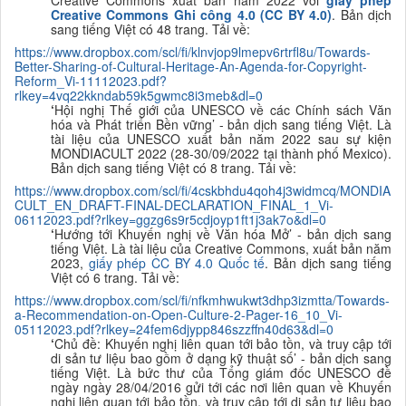
Creative Commons xuất bản năm 2022 với
giấy phép
Creative Commons Ghi công 4.0
(CC BY 4.0)
. Bản dịch
sang tiếng Việt có 48 trang. Tải về:
https://www.dropbox.com/scl/fi/klnvjop9lmepv6rtrfl8u/Towards-
Better-Sharing-of-Cultural-Heritage-An-Agenda-for-Copyright-
Reform_Vi-11112023.pdf?
rlkey=4vq22kkndab59k5gwmc8i3meb&dl=0
‘
Hội nghị Thế giới của UNESCO về các Chính sách Văn
hóa và Phát triển Bền vững
’ - bản dịch sang tiếng Việt. Là
tài liệu của UNESCO xuất bản năm 2022 sau sự kiện
MONDIACULT 2022 (28-30/09/2022 tại thành phố Mexico).
Bản dịch sang tiếng Việt có 8 trang. Tải về:
https://www.dropbox.com/scl/fi/4cskbhdu4qoh4j3widmcq/MONDIA
CULT_EN_DRAFT-FINAL-DECLARATION_FINAL_1_Vi-
06112023.pdf?rlkey=ggzg6s9r5cdjoyp1ft1j3ak7o&dl=0
‘
Hướng tới Khuyến nghị về Văn hóa Mở
’ - bản dịch sang
tiếng Việt. Là tài liệu của Creative Commons, xuất bản năm
2023,
giấy phép CC BY 4.0 Quốc tế
. Bản dịch sang tiếng
Việt có 6 trang. Tải về:
https://www.dropbox.com/scl/fi/nfkmhwukwt3dhp3izmtta/Towards-
a-Recommendation-on-Open-Culture-2-Pager-16_10_Vi-
05112023.pdf?rlkey=24fem6djypp846szzffn40d63&dl=0
‘
Chủ đề: Khuyến nghị liên quan tới bảo tồn, và truy cập tới
di sản tư liệu bao gồm ở dạng kỹ thuật số’ - bản dịch sang
tiếng Việt. Là bức thư của Tổng giám đốc UNESCO đề
ngày ngày 28/04/2016 gửi tới các nơi liên quan về Khuyến
nghị liên quan tới bảo tồn, và truy cập tới di sản tư liệu bao