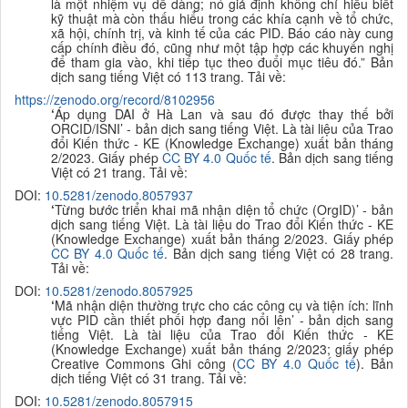
là một nhiệm vụ dễ dàng; nó giả định không chỉ hiểu biết
kỹ thuật mà còn thấu hiểu trong các khía cạnh về tổ chức,
xã hội, chính trị, và kinh tế của các PID. Báo cáo này cung
cấp chính điều đó, cũng như một tập hợp các khuyến nghị
để tham gia vào, khi tiếp tục theo đuổi mục tiêu đó.” Bản
dịch sang tiếng Việt có 113 trang. Tải về:
https://zenodo.org/record/8102956
‘
Áp dụng DAI ở Hà Lan và sau đó được thay thế bởi
ORCID/ISNI’ - bản dịch sang tiếng Việt. Là tài liệu của Trao
đổi Kiến thức - KE
(Knowledge Exchange) xuất bản tháng
2/2023. Giấy phép
CC BY 4.0 Quốc tế
. B
ản dịch sang tiếng
Việt có 21 trang. Tải về:
DOI:
10.5281/zenodo.8057937
‘
Từng bước triển khai mã nhận diện tổ chức (OrgID)’ -
bản
dịch sang tiếng Việt. Là tài liệu do Trao đổi Kiến thức - KE
(Knowledge Exchange) xuất bản tháng 2/2023. Giấy phép
CC BY 4.0 Quốc tế
. B
ản dịch sang tiếng Việt có 28 trang.
Tải về:
DOI:
10.5281/zenodo.8057925
‘
Mã nhận diện thường trực cho các công cụ và tiện ích: lĩnh
vực PID cần thiết phối hợp đang nổi lên’ - bản dịch sang
tiếng Việt. Là tài liệu của Trao đổi Kiến thức - KE
(Knowledge Exchange) xuất bản
tháng 2/2023; giấy phép
Creative Commons Ghi công
(
CC BY 4.0 Quốc tế
). B
ản
dịch tiếng Việt có 31 trang. Tải về:
DOI:
10.5281/zenodo.8057915