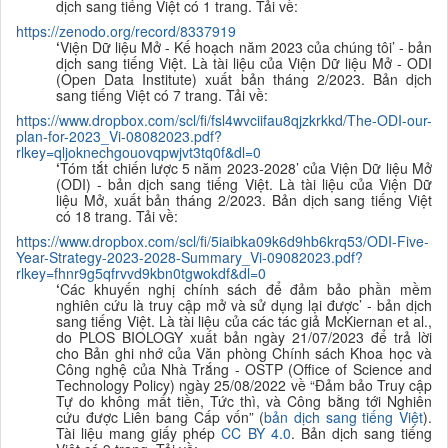
dịch sang tiếng Việt có 1 trang. Tải về:
https://zenodo.org/record/8337919
‘
Viện Dữ liệu Mở - Kế hoạch năm 2023 của chúng tôi’ - bản
dịch sang tiếng Việt. Là tài liệu của Viện Dữ liệu Mở - ODI
(Open Data Institute) xuất bản tháng 2/2023. Bản dịch
sang tiếng Việt có 7 trang. Tải về:
https://www.dropbox.com/scl/fi/fsl4wvciifau8qjzkrkkd/The-ODI-our-
plan-for-2023_Vi-08082023.pdf?
rlkey=qljoknechgouovqpwjvt3tq0f&dl=0
‘
Tóm tắt chiến lược 5 năm 2023-2028
’ của Viện Dữ liệu Mở
(ODI) - bản dịch sang tiếng Việt. Là tài liệu của Viện Dữ
liệu Mở, xuất bản tháng 2/2023. Bản dịch sang tiếng Việt
có 18 trang. Tải về:
https://www.dropbox.com/scl/fi/5iaibka09k6d9hb6krq53/ODI-Five-
Year-Strategy-2023-2028-Summary_Vi-09082023.pdf?
rlkey=fhnr9g5qfrvvd9kbn0tgwokdf&dl=0
‘
Các khuyến nghị chính sách để đảm bảo phần mềm
nghiên cứu là truy cập mở và sử dụng lại được
’ - bản dịch
sang tiếng Việt. Là tài liệu của các tác giả McKiernan et al.,
do PLOS BIOLOGY xuất bản ngày 21/07/2023 để trả lời
cho Bản ghi nhớ của Văn phòng Chính sách Khoa học và
Công nghệ của Nhà Trắng - OSTP (
Office of Science and
Technology Policy
) ngày 25/08/2022 về
“Đảm bảo Truy cập
Tự do không mất tiền, Tức thì, và Công bằng tới Nghiên
cứu được Liên bang Cấp vốn” (
bản dịch sang tiếng Việt
).
Tài liệu mang giấy phép
CC BY 4.0
. Bản dịch sang tiếng