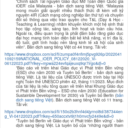
‘
Chính sách Tài nguyên Giáo dục Mở Toàn diện Quốc gia
iOER’ của Malaysia - bản dịch sang tiếng Việt.
“Malaysia
mong muốn giải quyết nhiều thách thức đi kèm với kỷ
nguyên 4IR (Cách mạng công nghiệp lần thứ tư) và chuyển
đổi số thông qua việc trao quyền cho T&L (Dạy & Học -
Teaching & Learning) nhằm khuyến khích một hệ sinh thái
học tập cộng tác, sáng tạo, linh hoạt và toàn cầu hóa.
Ngoài ra, điều quan trọng là phải đảm bảo rằng giáo dục
đại học mang tính toàn diện bất kể khả năng, vị trí địa lý,
độ tuổi, giới tính hoặc nền tảng kinh tế xã hội của sinh
viên”. Bản dịch sang tiếng Việt có 44 trang. Tải về:
https://www.dropbox.com/scl/fi/zumpa0f4nfimj5pvg926p/2022041
1092159NATIONAL_iOER_POLICY_08122020_Vi-
06122023.pdf?rlkey=mpwa224evfqajeuxq9qr7irgo&dl=0
‘
Báo cáo về triển khai Giáo dục vì Phát triển Bền vững
(ESD) cho năm 2030 và Tuyên bố Berlin
’ - bản dịch sang
tiếng Việt. Là tài liệu của UNESCO được trình bày tại Hội
nghị Toàn thể UNESCO phiên 42, tháng 11/2023. Mục đích
của tài liệu là nêu
tổng quan về triển khai Khung Giáo dục
vì Phát triển Bền vững – ESD cho năm 2030 (Education for
Sustainble Development for 2030) và Tuyên bố Berlin (
bản
dịch sang tiếng Việt
). Bản dịch sang tiếng Việt có 11 trang.
Tải về:
https://www.dropbox.com/scl/fi/150o2b3hnf4d4jyrnol8d/387344en
g_Vi-04122023.pdf?rlkey=650accxtvi9j1h0mvcfy2449e&dl=0
‘
Tuyên bố Berlin về Giáo dục vì Phát triển Bền vững
’ - bản
dịch sang tiếng Việt.
Là tuyên bố của “những người tham