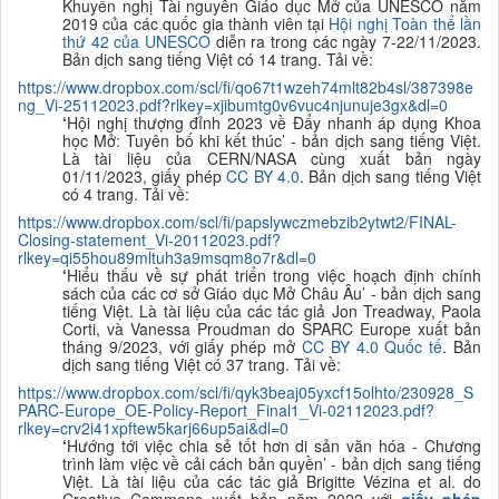
Khuyến nghị Tài nguyên Giáo dục Mở của UNESCO năm
2019 của các quốc gia thành viên tại
Hội nghị Toàn thể lần
thứ 42 của UNESCO
diễn ra trong các ngày 7-22/11/2023.
Bản dịch sang tiếng Việt có 14 trang. Tải về:
https://www.dropbox.com/scl/fi/qo67t1wzeh74mlt82b4sl/387398e
ng_Vi-25112023.pdf?rlkey=xjibumtg0v6vuc4njunuje3gx&dl=0
‘
Hội nghị thượng đỉnh 2023 về Đẩy nhanh áp dụng Khoa
học Mở: Tuyên bố khi kết thúc
’ - bản dịch sang tiếng Việt.
Là tài liệu của CERN/NASA cùng xuất bản ngày
01/11/2023, giấy phép
CC BY 4.0
. Bản dịch sang tiếng Việt
có 4 trang. Tải về:
https://www.dropbox.com/scl/fi/papslywczmebzib2ytwt2/FINAL-
Closing-statement_Vi-20112023.pdf?
rlkey=qi55hou89mltuh3a9msqm8o7r&dl=0
‘
Hiểu thấu về sự phát triển trong việc hoạch định chính
sách của các cơ sở Giáo dục Mở Châu Âu
’ - bản dịch sang
tiếng Việt. Là tài liệu của các tác giả
Jon Treadway, Paola
Corti, và Vanessa Proudman do SPARC Europe xuất bản
tháng 9/2023, với giấy phép mở
CC BY 4.0 Quốc tế
. Bản
dịch sang tiếng Việt có 37 trang. Tải về:
https://www.dropbox.com/scl/fi/qyk3beaj05yxcf15olhto/230928_S
PARC-Europe_OE-Policy-Report_Final1_Vi-02112023.pdf?
rlkey=crv2i41xpftew5karj66up5ai&dl=0
‘
Hướng tới việc chia sẻ tốt hơn di sản văn hóa - Chương
trình làm việc về cải cách bản quyền’ - bản dịch sang tiếng
Việt. Là tài liệu của các tác giả
Brigitte Vézina et al. do