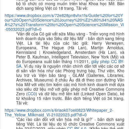
bộ tổ chức có mong muốn triển khai Khoa học Mở. Bản
dịch sang tiếng Việt có 18 trang. Tải về:
https://www.dropbox.com/s/72e828pn8vhx1fs/Guide%20for%20Y
our%20Open%20Science%20Journey%20%E2%80%94%20NAS
A%27s%20Transform%20to%20Open%20Science%20Mission_Vi
-05032023.pdf?dl=0
‘
Vấn đề của Cô gái vắt sữa Màu vàng - Triển vọng mô hình
kinh doanh dựa vào Siêu dữ liệu Mở’ - bản dịch sang tiếng
Việt. Là tài liệu của các tác giả:
Harry Verwayen,
Europeana, The Hague (Hà Lan), Martijn Arnoldus,
Kennisland | Knowledgeland, Amsterdam (Hà Lan), và
Peter B. Kaufman, Intelligent Television, New York (Mỹ) và
do Europeana xuất bản
tháng 11/2011,
giấy phép CC BY-
SA
. Ví dụ này là nguyên nhân chính dẫn tới việc các cơ sở
di sản văn hóa như các Phòng trưng bày, Thư viện, Kho
lưu trữ và Viện bảo tàng - GLAM (Galleries, Libraries,
Archives, Museums) ở châu Âu đã đi theo con đường Văn
hóa Mở với việc tìm kiếm các mô hình kinh doanh mới dựa
vào siêu dữ liệu mở với giấy phép mở Creative Commons
Zero (
CC0
) và dữ liệu mở liên kết (Linked Open Data), kể
từ khoảng 15 năm trước.
B
ản dịch tiếng Việt có 34 trang.
Tải về:
https://www.dropbox.com/s/6riaok07oei0823/Whitepaper_2-
The_Yellow_Milkmaid_Vi-21022023.pdf?dl=0
‘
Các rào cản đối
với văn hóa mở là gì?’ - bản dịch sang
tiếng Việt. Là tài liệu do tổ chức Creative Commons xuất
bản 22/07/2022, giấy phép
CC BY 4.0
.
“
Khắp trên thế giới,