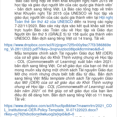
‘
Báo cáo tổng hợp về triển khai khuyến nghị năm 2015 về
học tập và giáo dục người lớn của các quốc gia thành viên’
- bản dịch sang tiếng Việt. Là Báo cáo tổng hợp về triển
khai Khuyến nghị Tài 2015 của UNESCO về học tập và
giáo dục người lớn của các quốc gia thành viên tại
Hội nghị
Toàn thể lần thứ 42 của UNESCO
diễn ra trong các ngày
7-22/11/2023. Báo cáo này dựa vào kết quả khảo sát trên
trực tuyến
Báo cáo Toàn cầu về Học tập và Giáo dục
Người lớn lần thứ 5 (GRALE 5) từ 158 quốc gia thành viên
UNESCO. Bản dịch sang tiếng Việt có 14 trang. Tải về:
https://www.dropbox.com/scl/fi/zjzqpm72f5n00y9sc77f3/386869e
ng_Vi-28112023.pdf?rlkey=3nqrvuizioc08ipok8crmirwo&dl=0
Mẫu template chính sách Tài nguyên Giáo dục Mở (OER)
của cơ sở giáo dục do Khối Thịnh vượng chung về Học tập
- COL (Commonwealth of Learning) xuất bản năm 2021-
bản dịch sang tiếng Việt.
Cơ sở giáo dục của bạn có thể có
mong muốn xây dựng một chính sách Tài nguyên Giáo dục
Mở cho mình nhưng chưa biết bắt đầu từ đâu.
Bản dịch
sang tiếng Việt ‘
Mẫu template chính sách Tài nguyên Giáo
dục Mở (OER) của cơ sở giáo dục do Khối Thịnh vượng
chung về Học tập - COL (Commonwealth of Learning)
xuất
bản năm 2021
’ có thể giúp cơ sở giáo dục của bạn làm
điều đó dễ dàng hơn.
Bản dịch sang tiếng Việt có 11 trang.
Tải về:
https://www.dropbox.com/scl/fi/hucfipdbbtwr7mawmrlrn/2021_CO
L_Institutional-OER-Policy-Template_Vi-07122023.docx?
rlkey=rp792hdxc6one9wkuoq2s0qxb&dl=0