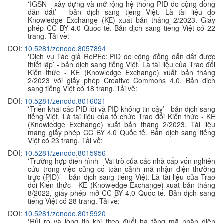
‘
IGSN - xây dựng và mở rộng hệ thống PID do cộng đồng
dẫn dắt’ - bản dịch sang tiếng Việt. Là tài liệu do
Knowledge Exchange (KE) xuất bản tháng 2/2023. Giấy
phép CC BY 4.0 Quốc tế. B
ản dịch sang tiếng Việt có 22
trang. Tải về:
DOI:
10.5281/zenodo.8057894
‘
Dịch vụ Tác giả RePEc: PID do cộng đồng dẫn dắt được
thiết lập’ - bản dịch sang tiếng Việt. Là tài liệu của Trao đổi
Kiến thức - KE (Knowledge Exchange) xuất bản tháng
2/2023 với giấy phép Creative Commons 4.0. B
ản dịch
sang tiếng Việt có 18 trang. Tải về:
DOI:
10.5281/zenodo.8016021
‘
Triển khai các PID lỗi và PID không tin cậy’ - bản dịch sang
tiếng Việt. Là tài liệu của tổ chức Trao đổi Kiến thức - KE
(Knowledge Exchange) xuất bản tháng 2/2023. Tài liệu
mang giấy phép CC BY 4.0 Quốc tế. B
ản dịch sang tiếng
Việt có 23 trang. Tải về:
DOI:
10.5281/zenodo.8015956
‘
Trường hợp điển hình - Vai trò của các nhà cấp vốn nghiên
cứu trong việc củng cố toàn cảnh mã nhận diện thường
trực (PID)’ - bản dịch sang tiếng Việt. Là tài liệu của Trao
đổi Kiến thức - KE (Knowledge Exchange) xuất bản tháng
8/2022, giấy phép mở CC BY 4.0 Quốc tế. B
ản dịch sang
tiếng Việt có 28 trang. Tải về:
DOI:
10.5281/zenodo.8015920
‘
Rủi ro và lòng tin khi theo đuổi hạ tầng mã nhận diện