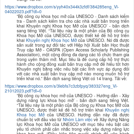
https://www.dropbox.com/s/yyh40x344k3zfdf/384285eng_Vi-
04022023.pdf?dl=0
‘
Bộ công cụ khoa học mở của UNESCO - Da
nh sách kiểm
tra - Danh sách kiểm tra cho các nhà xuất bản trong triển
khai Khuy
ến nghị Khoa học Mở của UNESCO’ - bản dịch
sang tiếng Việt. “
Tài liệu này là một phần của Bộ công cụ
Khoa học Mở của UNESCO, được thiết kế để hỗ trợ triển
khai
K
huyến nghị Khoa học Mở
của UNESCO. Nó đã được
sản xuất trong sự đối tác với Hiệp hội Xuất bản Học thuật
Truy cập Mở - OASPA (Open Access Scholarly Publishing
Association), một cộng đồng đa dạng các tổ chức tham gia
trong uyên thâm mở. Mục tiêu là để cung cấp hỗ trợ thực
hành cho cộng đồng xuất bản truy cập mở để hiểu tốt hơn
Khuyến nghị bằng việc nêu bật các lĩnh vực áp dụng đối
với các nhà xuất bản truy cập mở nào mong muốn hỗ trợ
triển khai nó.
”
B
ản dịch sang tiếng Việt có 14 trang. Tải về:
https://www.dropbox.com/s/3lebfs7c3zbfpyq/383327eng_Vi-
21012023.pdf?dl=0
‘
Bộ công cụ khoa học mở của UNESCO - Hướng
dẫn - Xây
dựng năng lực khoa học mở’ - bản dịch sang tiếng Việt.
“
Tài liệu này
là một phần của Bộ công cụ Khoa học Mở của
UNESCO, được thiết kế để hỗ trợ triển khai
K
huyến nghị
Khoa học Mở
của UNESCO. Hướng dẫn này đã được
chuẩn bị với đầu vào từ
Nhóm Làm việc
về Xây dựng Năng
lực Khoa học Mở của UNESCO với mục tiêu nêu bật các
yếu tố chính phải cân nhắc trong việc xây dựng năng lực
khoa học mở. “
Điều kiện tiên quyết chính để vận hành