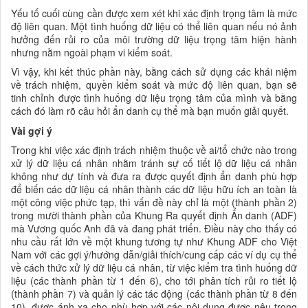
Yếu tố cuối cùng cần được xem xét khi xác định trọng tâm là mức
độ liên quan. Một tình huống dữ liệu có thể liên quan nếu nó ảnh
hưởng đến rủi ro của môi trường dữ liệu trọng tâm hiện hành
nhưng nằm ngoài phạm vi kiểm soát.
Vì vậy, khi kết thúc phần này, bằng cách sử dụng các khái niệm
về trách nhiệm, quyền kiểm soát và mức độ liên quan, bạn sẽ
tinh chỉnh được tình huống dữ liệu trọng tâm của mình và bằng
cách đó làm rõ câu hỏi ẩn danh cụ thể mà bạn muốn giải quyết.
Vài gợi ý
Trong khi việc xác định trách nhiệm thuộc về ai/tổ chức nào trong
xử lý
dữ liệu cá nhân nhằm tránh sự cố tiết lộ dữ liệu cá nhân
không như dự tính và đưa ra được quyết định ẩn danh phù hợp
để biến các dữ liệu cá nhân thành các dữ liệu hữu ích an toàn là
một công việc phức tạp, thì vấn đề này chỉ là một (thành phần 2)
trong mười thành phần của Khung Ra quyết định Ẩn danh (ADF)
mà Vương quốc Anh đã và đang phát triển. Điều này cho thấy có
nhu cầu rất lớn về một khung tương tự như Khung ADF cho Việt
Nam với các gợi ý/hướng dẫn/giải thích/cung cấp các ví dụ cụ thể
về cách thức xử lý dữ liệu cá nhân, từ việc kiểm tra tình huống dữ
liệu (các thành phần từ 1 đến 6), cho tới phân tích
rủi ro tiết lộ
(thành phần 7) và quản lý các tác động (các thành phần từ 8 đến
10), được ánh xạ cho phù hợp với các nội dung được nêu trong