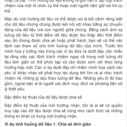
nhiệm của một tổ chức cụ thể hoặc một người nắm giữ vai trò cụ
thể.
Mặc dù môi trường dữ liệu có thể được coi là bối cảnh riêng biệt
cho dữ liệu nhưng chúng được kết nối với nhau bằng sự chuyển
động của dữ liệu (và con người) giữa chúng. Bằng cách ánh xạ
luồng dữ liệu từ thời điểm dữ liệu được thu thập đến thời điểm
sau đó chúng được chia sẻ hoặc phát hành, bạn sẽ có thể xác
định các tham số cho tình huống dữ liệu của mình. Trước khi
minh họa ý tưởng này trong các ví dụ đưa ra dưới đây, cần nhắc
lại rằng việc xác định trách nhiệm ngay cả trong một luồng dữ
liệu đơn giản có thể phức tạp và cần được xem xét theo từng
trường hợp một. Các ví dụ dưới đây chỉ nhằm minh họa cách các
yếu tố khác nhau sẽ phát huy tác dụng khi tìm ra ai chịu trách
nhiệm về những gì dọc theo luồng dữ liệu. Những yếu tố đó bao
gồm, ngoài việc ai là người xác định mục đích và phương tiện xử
lý thiết yếu:
Đặc điểm kỹ thuật của dữ liệu được chia sẻ
Đặc điểm kỹ thuật của môi trường nhận, tức là ai sẽ có quyền
truy cập vào dữ liệu được chia sẻ cũng như cách thức và những
thông tin khác có trong môi trường nhận.
Ví dụ tình huống dữ liệu 1: Chia sẻ đơn giản