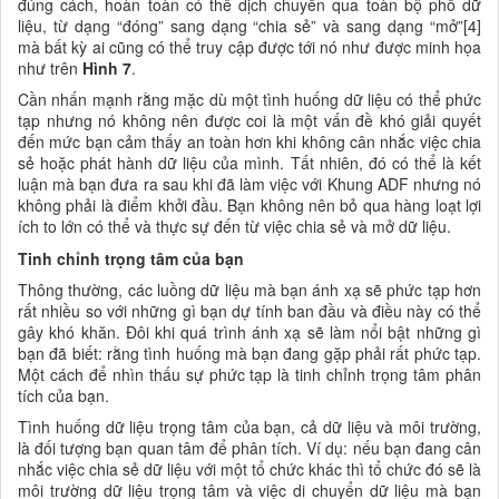
đúng cách, hoàn toàn có thể dịch chuyển qua toàn bộ phổ dữ
liệu, từ dạng “đóng” sang dạng “chia sẻ” và sang dạng “mở”[4]
mà bất kỳ ai cũng có thể truy cập được tới nó như được minh họa
như trên
Hình 7
.
Cần nhấn mạnh rằng mặc dù một tình huống dữ liệu có thể phức
tạp nhưng nó không nên được coi là một vấn đề khó giải quyết
đến mức bạn cảm thấy an toàn hơn khi không cân nhắc việc chia
sẻ hoặc phát hành dữ liệu của mình. Tất nhiên, đó có thể là kết
luận mà bạn đưa ra sau khi đã làm việc với Khung ADF nhưng nó
không phải là điểm khởi đầu. Bạn không nên bỏ qua hàng loạt lợi
ích to lớn có thể và thực sự đến từ việc chia sẻ và mở dữ liệu.
Tinh chỉnh trọng tâm của bạn
Thông thường, các luồng dữ liệu mà bạn ánh xạ sẽ phức tạp hơn
rất nhiều so với những gì bạn dự tính ban đầu và điều này có thể
gây khó khăn. Đôi khi quá trình ánh xạ sẽ làm nổi bật những gì
bạn đã biết: rằng tình huống mà bạn đang gặp phải rất phức tạp.
Một cách để nhìn thấu sự phức tạp là tinh chỉnh trọng tâm phân
tích của bạn.
Tình huống dữ liệu trọng tâm của bạn, cả dữ liệu và môi trường,
là đối tượng bạn quan tâm để phân tích. Ví dụ: nếu bạn đang cân
nhắc việc chia sẻ dữ liệu với một tổ chức khác thì tổ chức đó sẽ là
môi trường dữ liệu trọng tâm và việc di chuyển dữ liệu mà bạn