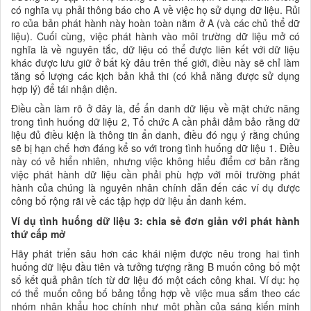
có nghĩa vụ phải thông báo cho A về việc họ sử dụng dữ liệu. Rủi
ro của bản phát hành này hoàn toàn nằm ở A (và các chủ thể dữ
liệu). Cuối cùng, việc phát hành vào môi trường dữ liệu mở có
nghĩa là về nguyên tắc, dữ liệu có thể được liên kết với dữ liệu
khác được lưu giữ ở bất kỳ đâu trên thế giới, điều này sẽ chỉ làm
tăng số lượng các kịch bản khả thi (có khả năng được sử dụng
hợp lý) để tái nhận diện.
Điều cần làm rõ ở đây là, để ẩn danh dữ liệu về mặt chức năng
trong tình huống dữ liệu 2, Tổ chức A cần phải đảm bảo rằng dữ
liệu đủ điều kiện là thông tin ẩn danh, điều đó ngụ ý rằng chúng
sẽ bị hạn chế hơn đáng kể so với trong tình huống dữ liệu 1. Điều
này có vẻ hiển nhiên, nhưng việc không hiểu điểm cơ bản rằng
việc phát hành dữ liệu cần phải phù hợp với môi trường phát
hành của chúng là nguyên nhân chính dẫn đến các ví dụ được
công bố rộng rãi về các tập hợp dữ liệu ẩn danh kém.
Ví dụ tình huống dữ liệu 3: chia sẻ đơn giản với phát hành
thứ cấp mở
Hãy phát triển sâu hơn các khái niệm được nêu trong hai tình
huống dữ liệu đầu tiên và tưởng tượng rằng B muốn công bố một
số kết quả phân tích từ dữ liệu đó một cách công khai. Ví dụ: họ
có thể muốn công bố bảng tổng hợp về việc mua sắm theo các
nhóm nhân khẩu học chính như một phần của sáng kiến minh