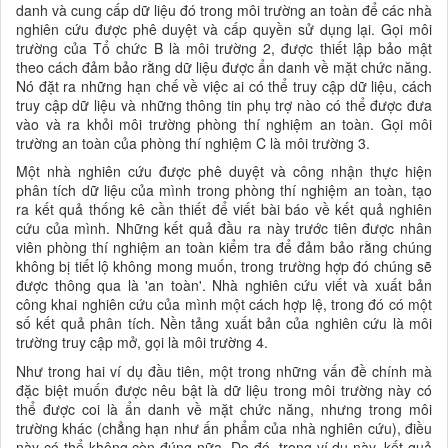
danh và cung cấp dữ liệu đó trong môi trường an toàn để các nhà
nghiên cứu được phê duyệt và cấp quyền sử dụng lại. Gọi môi
trường của Tổ chức B là môi trường 2, được thiết lập bảo mật
theo cách đảm bảo rằng dữ liệu được ẩn danh về mặt chức năng.
Nó đặt ra những hạn chế về việc ai có thể truy cập dữ liệu, cách
truy cập dữ liệu và những thông tin phụ trợ nào có thể được đưa
vào và ra khỏi môi trường phòng thí nghiệm an toàn. Gọi môi
trường an toàn của phòng thí nghiệm C là môi trường 3.
Một nhà nghiên cứu được phê duyệt và công nhận thực hiện
phân tích dữ liệu của mình trong phòng thí nghiệm an toàn, tạo
ra kết quả thống kê cần thiết để viết bài báo về kết quả nghiên
cứu của mình. Những kết quả đầu ra này trước tiên được nhân
viên phòng thí nghiệm an toàn kiểm tra để đảm bảo rằng chúng
không bị tiết lộ không mong muốn, trong trường hợp đó chúng sẽ
được thông qua là 'an toàn'. Nhà nghiên cứu viết và xuất bản
công khai nghiên cứu của mình một cách hợp lệ, trong đó có một
số kết quả phân tích. Nền tảng xuất bản của nghiên cứu là môi
trường truy cập mở, gọi là môi trường 4.
Như trong hai ví dụ đầu tiên, một trong những vấn đề chính mà
đặc biệt muốn được nêu bật là dữ liệu trong môi trường này có
thể được coi là ẩn danh về mặt chức năng, nhưng trong môi
trường khác (chẳng hạn như ấn phẩm của nhà nghiên cứu), điều
này có thể không còn đúng nữa. Do đó, trong ví dụ này, kết quả