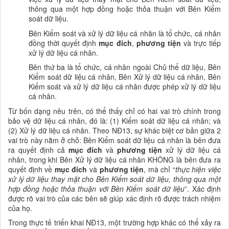
thông qua một hợp đồng hoặc thỏa thuận với Bên Kiểm
soát dữ liệu.
Bên Kiểm soát và xử lý dữ liệu cá nhân là tổ chức, cá nhân
đồng thời quyết định
mục đích
,
phương tiện
và trực tiếp
xử lý dữ liệu cá nhân
.
Bên thứ ba là tổ chức, cá nhân ngoài Chủ thể dữ liệu, Bên
Kiểm soát
dữ liệu cá nhân
, Bên Xử lý
dữ liệu cá nhân
, Bên
Kiểm soát và xử lý
dữ liệu cá nhân được phép xử lý dữ liệu
cá nhân
.
Từ bốn dạng nêu trên, có thể thấy chỉ có hai vai trò chính trong
bảo vệ dữ liệu cá nhân
, đó là: (1) Kiểm soát
dữ liệu cá nhân
; và
(2) Xử lý
dữ liệu cá nhân
. Theo NĐ13, sự khác biệt cơ bản giữa 2
vai trò này nằm ở chỗ: Bên Kiểm soát
dữ liệu cá nhân là bên đưa
ra quyết định cả
mục đích
và
phương tiện
xử lý dữ liệu cá
nhân, trong khi Bên Xử lý dữ liệu cá nhân KHÔNG là bên đưa ra
quyết định về
mục đích
và
phương tiện
, mà chỉ “
thực hiện việc
xử lý dữ liệu thay mặt cho Bên Kiểm soát dữ liệu, thông qua một
hợp đồng hoặc thỏa thuận với Bên Kiểm soát dữ liệu
”. Xác định
được rõ vai trò của các bên sẽ giúp xác định rõ được trách nhiệm
của họ.
Trong thực tế triển khai NĐ13, một trường hợp khác có thể xảy ra