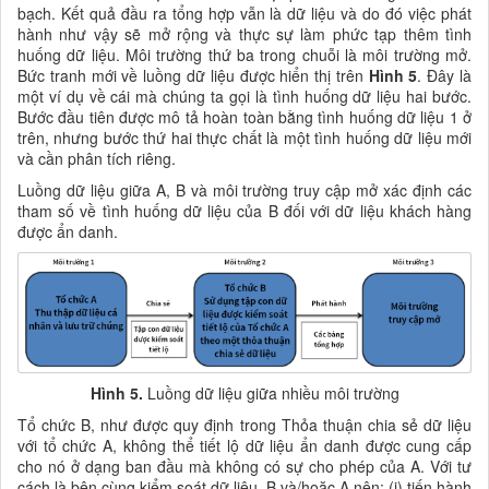
bạch. Kết quả đầu ra tổng hợp vẫn là dữ liệu và do đó việc phát
hành như vậy sẽ mở rộng và thực sự làm phức tạp thêm tình
huống dữ liệu. Môi trường thứ ba trong chuỗi là môi trường mở.
Bức tranh mới về luồng dữ liệu được hiển thị trên
Hình 5
. Đây là
một ví dụ về cái mà chúng ta gọi là tình huống dữ liệu hai bước.
Bước đầu tiên được mô tả hoàn toàn bằng tình huống dữ liệu 1 ở
trên, nhưng bước thứ hai thực chất là một tình huống dữ liệu mới
và cần phân tích riêng.
Luồng dữ liệu giữa A, B và môi trường truy cập mở xác định các
tham số về tình huống dữ liệu của B
đ
ối với dữ liệu khách hàng
được ẩn danh.
Hình 5.
Luồng dữ liệu giữa nhiều môi trường
Tổ chức B, như được quy định trong Thỏa thuận chia sẻ dữ liệu
với tổ chức A, không thể tiết lộ dữ liệu ẩn danh được cung cấp
cho nó ở dạng ban đầu mà không có sự cho phép của A. Với tư
cách là bên cùng kiểm soát dữ liệu, B và/hoặc A nên: (i) tiến hành