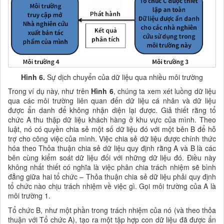
Hình 6.
Sự dịch chuyển của dữ liệu qua nhiều môi trường
Trong ví dụ này,
như trên
Hình 6
,
chúng ta xem xét luồng dữ liệu
qua các môi trường liên quan đến dữ liệu cá nhân và dữ liệu
được ẩn danh để không nhận diện lại được. Giả thiết rằng tổ
chức A thu thập dữ liệu khách hàng ở khu vực của mình. Theo
luật, nó có quyền chia sẻ một số dữ liệu đó với một bên B để hỗ
trợ cho công việc của mình. Việc chia sẻ dữ liệu được chính thức
hóa theo Thỏa thuận chia sẻ dữ liệu quy định rằng A và B là các
bên cùng kiểm soát dữ liệu đối với những dữ liệu đó. Điều này
không nhất thiết có nghĩa là việc phân chia trách nhiệm sẽ bình
đẳng giữa hai tổ chức – Thỏa thuận chia sẻ dữ liệu phải quy định
tổ chức nào chịu trách nhiệm về việc gì. Gọi môi trường của A là
môi trường 1.
Tổ chức B, như một phần trong trách nhiệm của nó (và theo thỏa
thuận với Tổ chức A), tạo ra một tập hợp con dữ liệu đã được ẩn