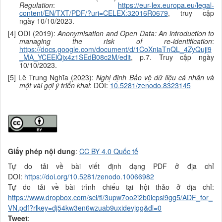
Regulation
:
https://eur-lex.europa.eu/legal-
content/EN/TXT/PDF/?uri=CELEX:32016R0679
, truy cập
ngày 10/10/2023.
[4] ODI (2019):
Anonymisation and Open Data: An introduction to
managing the risk of re-identification
:
https://docs.google.com/document/d/1CoXniaTnQL_4ZyQuji9
_MA_YCEElQjx4z1SEdB08c2M/edit
, p.7. Truy cập ngày
10/10/2023.
[5] Lê Trung Nghĩa (2023):
Nghị định Bảo vệ dữ liệu cá nhân và
một vài gợi ý triển khai
: DOI:
10.5281/zenodo.8323145
Giấy phép nội dung
:
CC BY 4.0 Quốc tế
Tự do tải về bài viết định dạng PDF ở địa chỉ
DOI:
https://doi.org/10.5281/zenodo.10066982
Tự do tải về bài trình chiếu tại hội thảo ở địa chỉ:
https://www.dropbox.com/scl/fi/3upw7oo2i2b0icpsl9gg5/ADF_for_
VN.pdf?rlkey=dj54kw3en6wzuab9uxidevjqg&dl=0
Tweet
: