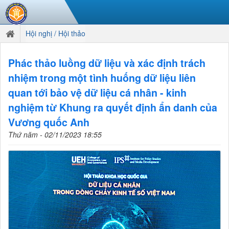
Hội nghị / Hội thảo
Phác thảo luồng dữ liệu và xác định trách
nhiệm trong một tình huống dữ liệu liên
quan tới bảo vệ dữ liệu cá nhân - kinh
nghiệm từ Khung ra quyết định ẩn danh của
Vương quốc Anh
Thứ năm - 02/11/2023 18:55