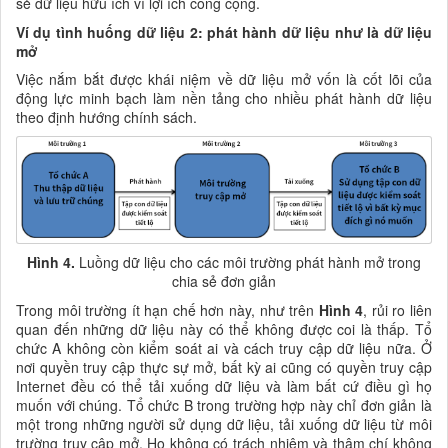
sẻ dữ liệu hữu ích vì lợi ích công cộng.
Ví dụ tình huống dữ liệu 2: phát hành dữ liệu như là dữ liệu
mở
Việc nắm bắt được khái niệm về dữ liệu mở vốn là cốt lõi của
động lực minh bạch làm nền tảng cho nhiều phát hành dữ liệu
theo định hướng chính sách.
Hình 4.
Luồng dữ liệu cho các môi trường phát hành mở trong
chia sẻ đơn giản
Trong môi trường ít hạn chế hơn này,
như trên
Hình 4
,
rủi ro liên
quan đến những dữ liệu này có thể không được coi là thấp. Tổ
chức A không còn kiểm soát ai và cách truy cập dữ liệu nữa. Ở
nơi quyền truy cập thực sự mở, bất kỳ ai cũng có quyền truy cập
Internet đều có thể tải xuống dữ liệu và làm bất cứ điều gì họ
muốn với chúng. Tổ chức B trong trường hợp này chỉ đơn giản là
một trong những người sử dụng dữ liệu, tải xuống dữ liệu từ môi
trường truy cập mở. Họ không có trách nhiệm và thậm chí không