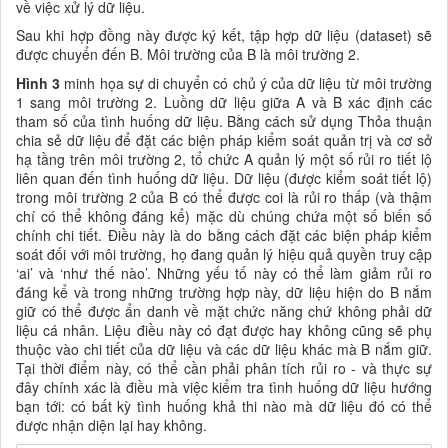
về việc xử lý dữ liệu.
Sau khi hợp đồng này được ký kết, tập hợp dữ liệu (dataset) sẽ
được chuyển đến B. Môi trường của B là môi trường 2.
Hình 3
minh họa sự di chuyển có chủ ý của dữ liệu từ môi trường
1 sang môi trường 2. Luồng dữ liệu giữa A và B xác định các
tham số của tình huống dữ liệu. Bằng cách sử dụng Thỏa thuận
chia sẻ dữ liệu để đặt các biện pháp kiểm soát quản trị và cơ sở
hạ tầng trên môi trường 2, tổ chức A quản lý một số rủi ro tiết lộ
liên quan đến tình huống dữ liệu. Dữ liệu (được kiểm soát tiết lộ)
trong môi trường 2 của B có thể được coi là rủi ro thấp (và thậm
chí có thể không đáng kể) mặc dù chúng chứa một số biến số
chính chi tiết. Điều này là do bằng cách đặt các biện pháp kiểm
soát đối với môi trường, họ đang quản lý hiệu quả quyền truy cập
‘ai’ và ‘như thế nào’. Những yếu tố này có thể làm giảm rủi ro
đáng kể và trong những trường hợp này, dữ liệu hiện do B nắm
giữ có thể được ẩn danh về mặt chức năng chứ không phải dữ
liệu cá nhân. Liệu điều này có đạt được hay không cũng sẽ phụ
thuộc vào chi tiết của dữ liệu và các dữ liệu khác mà B nắm giữ.
Tại thời điểm này, có thể cần phải phân tích rủi ro - và thực sự
đây chính xác là điều mà việc kiểm tra tình huống dữ liệu hướng
bạn tới: có bất kỳ tình huống khả thi nào mà dữ liệu đó có thể
được nhận diện lại hay không.