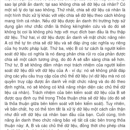
sao lại phải ẩn danh; tại sao không chia sẻ dữ liệu cá nhân? Có
một số lý do tại sao không. Thứ nhất, chia sẻ dữ liệu cá nhân là
một hình thức xử lý khác với việc chia sẻ dữ liệu theo cách không
mang tính cá nhân. Nếu dữ liệu được ẩn danh thì trường hợp sử
dụng gần như chắc chắn là thống kê/nghiên cứu và do đó sẽ
không bị coi là không phù hợp với mục đích ban đầu là thu thập
dữ liệu. Thứ hai, vì dữ liệu được ẩn danh về mặt chức năng nên
A có thể tự tin chia sẻ dữ liệu và sẽ đáp ứng các nghĩa vụ riêng
của họ trước pháp luật. Thứ ba, việc B có tư cách là người kiểm
soát dữ liệu có nghĩa là nó đang phân chia rủi ro của phần được
chia sẻ một cách tương ứng, do đó A sẽ sẵn sàng chia sẻ hơn.
Thứ tư, B sẽ không đảm nhận mọi trách nhiệm của người kiểm
soát dữ liệu đối với dữ liệu của A - ví dụ: nó sẽ không phải đáp
ứng các yêu cầu truy cập của chủ thể dữ liệu (vì dữ liệu mà nó có
quyền truy cập được ẩn danh về mặt chức năng và do đó theo
định nghĩa, nó sẽ không có khả năng nhận diện các chủ thể dữ
liệu cá nhân). Trách nhiệm của bên kiểm soát dữ liệu của B sẽ
được quy định cụ thể trong Thỏa thuận chia sẻ dữ liệu (do đó sẽ
là thỏa thuận giữa bên kiểm soát với bên kiểm soát). Tuy nhiên,
về bản chất, họ có thể tóm tắt là xử lý dữ liệu một cách cẩn thận
như đối với dữ liệu cá nhân ban đầu của bạn. Cuối cùng, tính
năng ẩn danh theo chức năng bảo vệ tất cả các bên trong thỏa
thuận này: A, B và các chủ thể dữ liệu, đồng thời cho phép chia