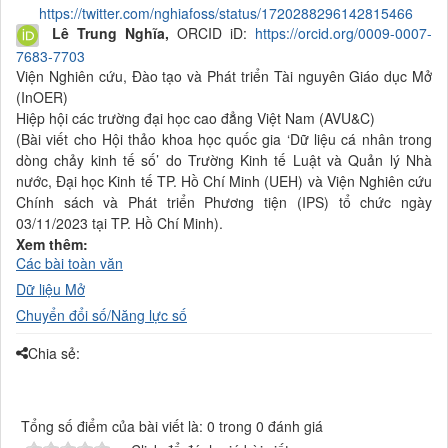
https://twitter.com/nghiafoss/status/1720288296142815466
Lê Trung Nghĩa
,
ORCID iD:
https://orcid.org/0009-0007-
7683-7703
Viện Nghiên cứu, Đào tạo và Phát triển Tài nguyên Giáo dục Mở
(
InOER)
Hiệp hội các trường đại học cao đẳng Việt Nam (AVU&C)
(
Bài viết cho Hội thảo khoa học quốc gia ‘Dữ liệu cá nhân trong
dòng chảy kinh tế số’ do Trường Kinh tế Luật và Quản lý Nhà
nước, Đại học Kinh tế TP. Hồ Chí Minh (UEH) và Viện Nghiên cứu
Chính sách và Phát triển Phương tiện (IPS) tổ chức ngày
03/11/2023 tại TP. Hồ Chí Minh
).
Xem thêm:
Các bài toàn văn
Dữ liệu
Mở
Chuyển đổi số/Năng lực số
Chia sẻ:
Tổng số điểm của bài viết là: 0 trong 0 đánh giá