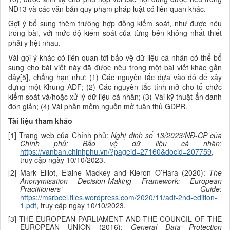
NĐ13 và các văn bản quy phạm pháp luật có liên quan khác.
Gợi ý bổ sung thêm trường hợp đồng kiểm soát, như được nêu
trong bài, với mức độ kiểm soát của từng bên không nhất thiết
phải y hệt nhau.
Vài gợi ý khác có liên quan tới bảo vệ dữ liệu cá nhân có thể bổ
sung cho bài viết này đã được nêu trong một bài viết khác gần
đây[5], chẳng hạn như: (1) Các nguyên tắc dựa vào đó để xây
dựng một Khung ADF; (2) Các nguyên tắc tính mở cho tổ chức
kiểm soát và/hoặc xử lý dữ liệu cá nhân; (3) Vài kỹ thuật ẩn danh
đơn giản; (4) Vài phần mềm nguồn mở tuân thủ GDPR.
Tài liệu tham khảo
[1] Trang web của Chính phủ:
Nghị định số 13/2023/NĐ-CP của
Chính phủ: Bảo vệ dữ liệu cá nhân
:
https://vanban.chinhphu.vn/?pageid=27160&docid=207759
,
truy cập ngày 10/10/2023.
[2] Mark Elliot, Elaine Mackey and Kieron O’Hara (2020):
The
Anonymisation Decision-Making Framework: European
Practitioners’ Guide
:
https://msrbcel.files.wordpress.com/2020/11/adf-2nd-edition-
1.pdf
, truy cập ngày 10/10/2023.
[3] THE EUROPEAN PARLIAMENT AND THE COUNCIL OF THE
EUROPEAN UNION (2016):
General Data Protection