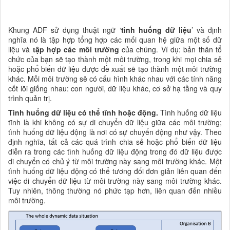
Khung ADF sử dụng thuật ngữ ‘
tình huống dữ liệu
’ và định
nghĩa nó là tập hợp tổng hợp các mối quan hệ giữa một số dữ
liệu và
tập hợp các môi trường
của chúng. Ví dụ: bản thân tổ
chức của bạn sẽ tạo thành một môi trường, trong khi mọi chia sẻ
hoặc phổ biến dữ liệu được đề xuất sẽ tạo thành một môi trường
khác. Mỗi môi trường sẽ có cấu hình khác nhau với các tính năng
cốt lõi giống nhau: con người, dữ liệu khác, cơ sở hạ tầng và quy
trình quản trị.
Tình huống dữ liệu có thể tĩnh hoặc động.
Tình huống dữ liệu
tĩnh là khi không có sự di chuyển dữ liệu giữa các môi trường;
tình huống dữ liệu động là nơi có sự chuyển động như vậy. Theo
định nghĩa, tất cả các quá trình chia sẻ hoặc phổ biến dữ liệu
diễn ra trong các tình huống dữ liệu động trong đó dữ liệu được
di chuyển có chủ ý từ môi trường này sang môi trường khác. Một
tình huống dữ liệu động có thể tương đối đơn giản liên quan đến
việc di chuyển dữ liệu từ môi trường này sang môi trường khác.
Tuy nhiên, thông thường nó phức tạp hơn, liên quan đến nhiều
môi trường.