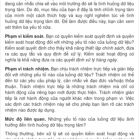
đang cân nhắc chia sẻ vào môi trường đó sẽ là tình huống dữ liệu
trọng tâm. Do đó, mục tiêu của bạn ở đây là tinh chỉnh trọng tâm
của mình một cách thích hợp và suy nghĩ nghiêm túc về tình
huống dữ liệu trọng tâm đó. Để làm được điều này, bạn cần xem
xét thêm ba yếu tố nữa.
Phạm vi kiểm soát.
Bạn có quyền kiểm soát quyết định và quyền
kiểm soát hoạt động đối với những yếu tố nào của luồng dữ liệu?
Kiểm soát quyết định cho thấy khả năng
thiết lập chính sách
, đưa
ra các quy tắc và quy định để xử lý. Kiểm soát hoạt động có
nghĩa là khả năng đưa ra các
quyết định xử lý hàng ngày
.
Phạm vi trách nhiệm.
Bạn chịu trách nhiệm trực tiếp và gián tiếp
đối với những yếu tố nào của luồng dữ liệu? Trách nhiệm có thể
đến từ các yêu cầu pháp lý, cân nhắc về đạo đức và/hoặc thỏa
thuận. Trách nhiệm trực tiếp là những trách nhiệm mà chỉ có
hành động của riêng bạn mới được thực hiện. Trách nhiệm gián
tiếp là nơi hành động của người khác nằm trong phạm vi. Việc
xác định các trách nhiệm này sẽ cho phép bạn làm rõ các trách
nhiệm nào được áp dụng.
Mức độ liên quan.
Những yếu tố nào của luồng dữ liệu ảnh
hưởng đến tình huống dữ liệu trọng tâm?
Thông thường, bên xử lý sẽ có quyền kiểm soát hoạt động và