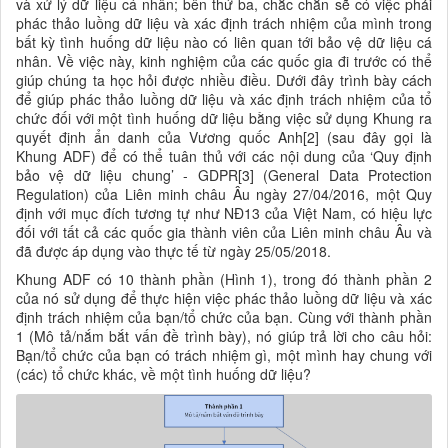
và xử lý dữ liệu cá nhân; bên thứ ba, chắc chắn sẽ có việc phải
phác thảo luồng dữ liệu và xác định trách nhiệm của mình trong
bất kỳ tình huống dữ liệu nào có liên quan tới bảo vệ dữ liệu cá
nhân. Về việc này, kinh nghiệm của các quốc gia đi trước có thể
giúp chúng ta học hỏi được nhiều điều. Dưới đây trình bày cách
để giúp phác thảo luồng dữ liệu và xác định trách nhiệm của tổ
chức đối với một tình huống dữ liệu bằng việc sử dụng Khung ra
quyết định ẩn danh của Vương quốc Anh[2] (sau đây gọi là
Khung ADF) để có thể tuân thủ với các nội dung của ‘Quy định
bảo vệ dữ liệu chung’ - GDPR[3] (General Data Protection
Regulation) của Liên minh châu Âu ngày 27/04/2016, một Quy
định với mục đích tương tự như NĐ13 của Việt Nam, có hiệu lực
đối với tất cả các quốc gia thành viên của Liên minh châu Âu và
đã được áp dụng vào thực tế từ ngày 25/05/2018.
Khung ADF
có
10 thành phần (Hình 1), trong đó thành phần 2
của nó
sử dụng để thực hiện việc phác thảo luồng dữ liệu và xác
định trách nhiệm của bạn/tổ chức của bạn. Cùng với thành phần
1 (Mô tả/nắm bắt vấn đề trình bày), nó giúp trả lời cho câu hỏi:
Bạn/tổ chức của bạn có trách nhiệm gì, một mình hay chung với
(các) tổ chức khác, về một tình huống dữ liệu?