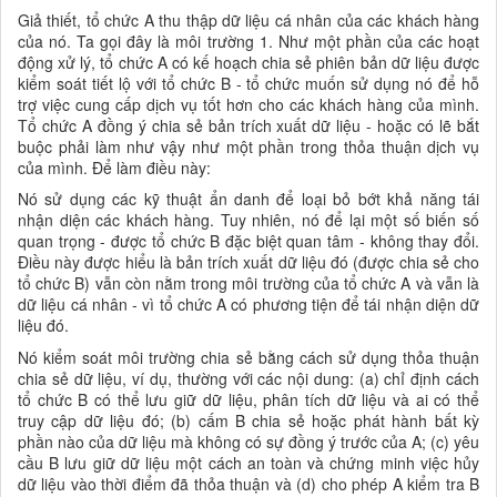
Giả thiết, tổ chức A thu thập
dữ liệu cá nhân của các khách hàng
của nó
. Ta gọi đây là môi trường 1. Như một phần của các hoạt
động xử lý, tổ chức A có kế hoạch chia sẻ phiên bản dữ liệu được
kiểm soát tiết lộ với tổ chức B - tổ chức muốn sử dụng nó để hỗ
trợ việc cung cấp dịch vụ tốt hơn cho các khách hàng của mình.
Tổ chức A đồng ý chia sẻ bản trích xuất dữ liệu - hoặc có lẽ bắt
buộc phải làm như vậy như một phần trong thỏa thuận dịch vụ
của mình. Để làm điều này:
Nó sử dụng các kỹ thuật ẩn danh để loại bỏ bớt khả năng tái
nhận diện các khách hàng. Tuy nhiên, nó để lại một số biến số
quan trọng - được tổ chức B đặc biệt quan tâm - không thay đổi.
Điều này được hiểu là bản trích xuất dữ liệu đó (được chia sẻ cho
tổ chức B) vẫn còn nằm trong môi trường của tổ chức A và vẫn là
dữ liệu cá nhân
- vì tổ chức A có phương tiện để tái nhận diện dữ
liệu đó.
Nó kiểm soát môi trường chia sẻ bằng cách sử dụng thỏa thuận
chia sẻ dữ liệu, ví dụ, thường với các nội dung: (a) chỉ định cách
tổ chức B có thể lưu giữ dữ liệu, phân tích dữ liệu và ai có thể
truy cập dữ liệu đó; (b) cấm B chia sẻ hoặc phát hành bất kỳ
phần nào của dữ liệu mà không có sự đồng ý trước của A; (c) yêu
cầu B lưu giữ dữ liệu một cách an toàn và chứng minh việc hủy
dữ liệu vào thời điểm đã thỏa thuận và (d) cho phép A kiểm tra B