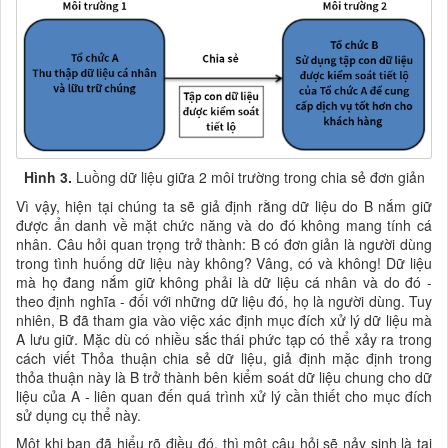
Hình 3.
Luồng dữ liệu giữa 2 môi trường trong chia sẻ đơn giản
Vì vậy, hiện tại chúng ta sẽ giả định rằng dữ liệu do B nắm giữ
được ẩn danh về mặt chức năng và do đó không mang tính cá
nhân. Câu hỏi quan trọng trở thành: B có đơn giản là người dùng
trong tình huống dữ liệu này không? Vâng, có và không! Dữ liệu
mà họ đang nắm giữ không phải là dữ liệu cá nhân và do đó -
theo định nghĩa - đối với những dữ liệu đó, họ là người dùng. Tuy
nhiên, B đã tham gia vào việc xác định mục đích xử lý dữ liệu mà
A lưu giữ. Mặc dù có nhiều sắc thái phức tạp có thể xảy ra trong
cách viết Thỏa thuận chia sẻ dữ liệu, giả định mặc định trong
thỏa thuận này là B trở thành bên kiểm soát dữ liệu chung cho dữ
liệu của A - liên quan đến quá trình xử lý cần thiết cho mục đích
sử dụng cụ thể này.
Một khi bạn đã hiểu rõ điều đó, thì một câu hỏi sẽ nảy sinh là tại