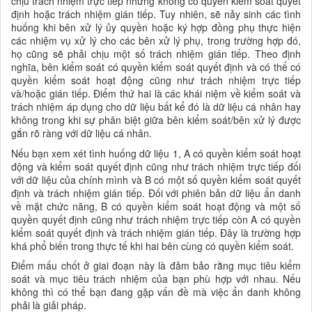
chịu trách nhiệm trực tiếp nhưng không có quyền kiểm soát quyết
định hoặc trách nhiệm gián tiếp. Tuy nhiên, sẽ nảy sinh các tình
huống khi bên xử lý ủy quyền hoặc ký hợp đồng phụ thực hiện
các nhiệm vụ xử lý cho các bên xử lý phụ, trong trường hợp đó,
họ cũng sẽ phải chịu một số trách nhiệm gián tiếp. Theo định
nghĩa, bên kiểm soát có quyền kiểm soát quyết định và có thể có
quyền kiểm soát hoạt động cũng như trách nhiệm trực tiếp
và/hoặc gián tiếp. Điểm thứ hai là các khái niệm về kiểm soát và
trách nhiệm áp dụng cho dữ liệu bất kể đó là dữ liệu cá nhân hay
không trong khi sự phân biệt giữa bên kiểm soát/bên xử lý được
gắn rõ ràng với dữ liệu cá nhân.
Nếu bạn xem xét tình huống dữ liệu 1, A có quyền kiểm soát hoạt
động và kiểm soát quyết định cũng như trách nhiệm trực tiếp đối
với dữ liệu của chính mình và B có một số quyền kiểm soát quyết
định và trách nhiệm gián tiếp. Đối với phiên bản dữ liệu ẩn danh
về mặt chức năng, B có quyền kiểm soát hoạt động và một số
quyền quyết định cũng như trách nhiệm trực tiếp còn A có quyền
kiểm soát quyết định và trách nhiệm gián tiếp. Đây là trường hợp
khá phổ biến trong thực tế khi hai bên cùng có quyền kiểm soát.
Điểm mấu chốt ở giai đoạn này là đảm bảo rằng
mục tiêu kiểm
soát
và
mục tiêu trách nhiệm
của bạn phù hợp với nhau. Nếu
không thì có thể bạn đang gặp vấn đề mà việc ẩn danh không
phải là giải pháp.