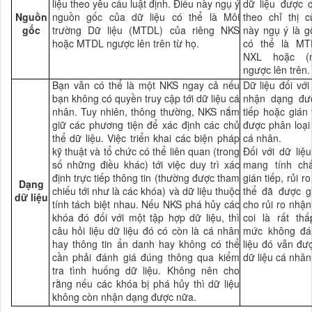
liệu theo yêu cầu luật định. Điều này ngụ ý
dữ liệu được c
Nguồn
nguồn gốc của dữ liệu có thể là Môi
theo chỉ thị 
gốc
trường Dữ liệu (MTDL) của riêng NKS
này ngụ ý là g
hoặc MTDL ngược lên trên từ họ.
có thể là MT
NXL hoặc (
ngược lên trên.
Bạn vẫn có thể là một NKS ngay cả nếu
Dữ liệu đối với
bạn không có quyền truy cập tới dữ liệu cá
nhận dạng đượ
nhân. Tuy nhiên, thông thường, NKS nắm
tiếp hoặc gián 
giữ các phương tiện để xác định các chủ
được phân loại 
thể dữ liệu. Việc triển khai các biện pháp
cá nhân.
kỹ thuật và tổ chức có thể liên quan (trong
Đối với dữ liệ
số những điều khác) tới việc duy trì xác
mang tính ch
định trực tiếp thông tin (thường được tham
gián tiếp, rủi 
Dạng
chiếu tới như là các khóa) và dữ liệu thuộc
thể đã được g
dữ liệu
tính tách biệt nhau. Nếu NKS phá hủy các
cho rủi ro nhận
khóa đó đối với một tập hợp dữ liệu, thì
coi là rất th
câu hỏi liệu dữ liệu đó có còn là cá nhân
mức không đán
hay thông tin ẩn danh hay không có thể
liệu đó vẫn đượ
cần phải đánh giá đúng thông qua kiểm
dữ liệu cá nhân
tra tình huống dữ liệu. Không nên cho
rằng nếu các khóa bị phá hủy thì dữ liệu
không còn nhận dạng được nữa.