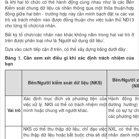
là khi hai tổ chức có thể hành động cùng nhau như là các Bên
Kiểm soát chung dữ liệu cá nhân thông qua một thỏa thuận/hợp
đồng giữa hai bên
- trường hợp này cần minh bạch đặt ra các vai
trò và trách nhiệm nào được đồng thuận cho việc tuân thủ
NĐ13
cho từng tổ chức/cá nhân.
Bất kỳ tổ chức/các nhân nào khác không nằm trong hai vai trò ở
trên được phân loại như là ‘Người sử dụng dữ liệu’.
Dựa vào cách tiếp cận ở trên, có thể
xây dựng bảng dưới đây
:
Bảng 1.
Cần xem xét đ
iều gì khi xác định trách nhiệm của
bạn
Bên/Người xử
Bên/Người kiểm soát dữ liệu (N
KS
)
(N
Xác định mục đích và phương tiện của
Hành động th
việc xử lý. NKS có thể có trách nhiệm một
đường hướng)
Vai trò
mình hoặc chung với người khác.
thể có sự tự ch
các phương tiện
NKS có thể thu thập dữ liệu, chỉ đạo việc
NXL có thể thu
thu thập dữ liệu hoặc bắt buộc chia sẻ dữ
nhân danh một